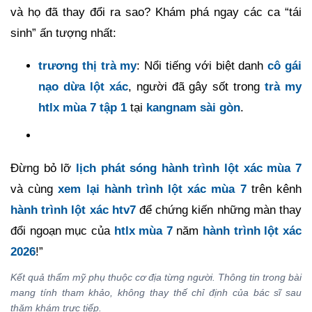
và họ đã thay đổi ra sao? Khám phá ngay các ca “tái
sinh” ấn tượng nhất:
trương thị trà my
: Nổi tiếng với biệt danh
cô gái
nạo dừa lột xác
, người đã gây sốt trong
trà my
htlx mùa 7 tập 1
tại
kangnam sài gòn
.
Đừng bỏ lỡ
lịch phát sóng hành trình lột xác mùa 7
và cùng
xem lại hành trình lột xác mùa 7
trên kênh
hành trình lột xác htv7
để chứng kiến những màn thay
đổi ngoạn mục của
htlx mùa 7
năm
hành trình lột xác
2026
!”
Kết quả thẩm mỹ phụ thuộc cơ địa từng người. Thông tin trong bài
mang tính tham khảo, không thay thế chỉ định của bác sĩ sau
thăm khám trực tiếp.