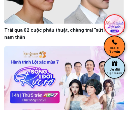
Trải qua 02 cuộc phẫu thuật, chàng trai “sứt môi” hóa
nam thần
Bác sĩ
Tư vấn
Ưu đãi
hiện hành
Hành trình Lột xác mùa 7 khác gì so với mùa trước?
So sánh chi tiết 7 điểm mới