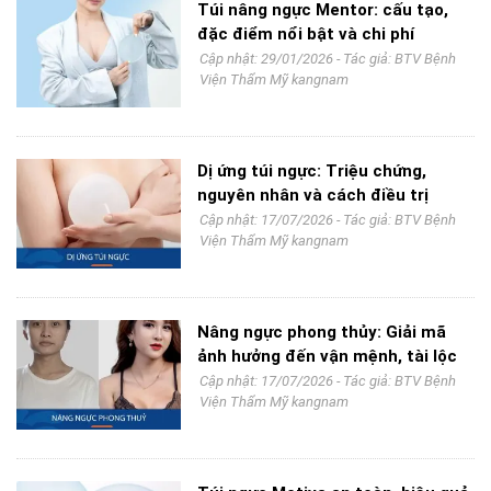
Túi nâng ngực Mentor: cấu tạo,
đặc điểm nổi bật và chi phí
Cập nhật: 29/01/2026 - Tác giả:
BTV Bệnh
Viện Thẩm Mỹ kangnam
Dị ứng túi ngực: Triệu chứng,
nguyên nhân và cách điều trị
Cập nhật: 17/07/2026 - Tác giả:
BTV Bệnh
Viện Thẩm Mỹ kangnam
Nâng ngực phong thủy: Giải mã
ảnh hưởng đến vận mệnh, tài lộc
Cập nhật: 17/07/2026 - Tác giả:
BTV Bệnh
Viện Thẩm Mỹ kangnam