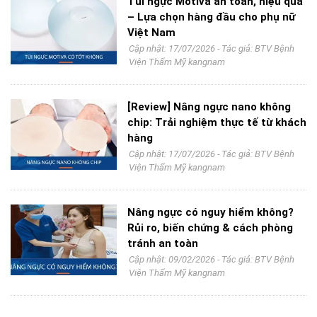
Túi ngực Motiva an toàn, hiệu quả
– Lựa chọn hàng đầu cho phụ nữ
Việt Nam
Cập nhật: 17/07/2026 - Tác giả:
BTV Bệnh
Viện Thẩm Mỹ kangnam
[Review] Nâng ngực nano không
chip: Trải nghiệm thực tế từ khách
hàng
Cập nhật: 17/07/2026 - Tác giả:
BTV Bệnh
Viện Thẩm Mỹ kangnam
Nâng ngực có nguy hiểm không?
Rủi ro, biến chứng & cách phòng
tránh an toàn
Cập nhật: 09/02/2026 - Tác giả:
BTV Bệnh
Viện Thẩm Mỹ kangnam