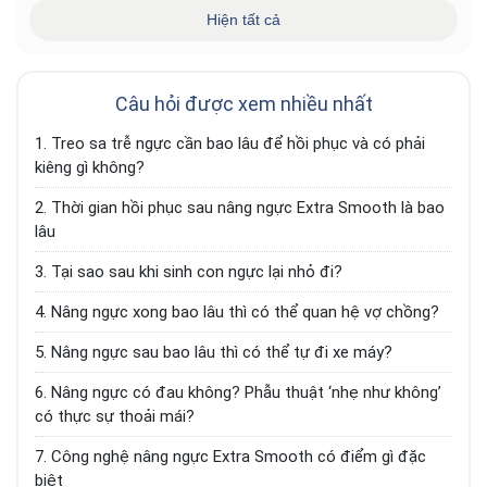
VIP có mức giá 99.000.000 VNĐ, mức giá này đã
Hiện tất cả
bao gồm chi phí tư vấn, thăm khám, phẫu thuật và
các chế độ hậu phẫu.
Câu hỏi được xem nhiều nhất
1.
Treo sa trễ ngực cần bao lâu để hồi phục và có phải
kiêng gì không?
2.
Thời gian hồi phục sau nâng ngực Extra Smooth là bao
lâu
3.
Tại sao sau khi sinh con ngực lại nhỏ đi?
4.
Nâng ngực xong bao lâu thì có thể quan hệ vợ chồng?
5.
Nâng ngực sau bao lâu thì có thể tự đi xe máy?
6.
Nâng ngực có đau không? Phẫu thuật ‘nhẹ như không’
có thực sự thoải mái?
7.
Công nghệ nâng ngực Extra Smooth có điểm gì đặc
biệt