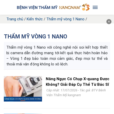
Trang chủ
/
Kiến thức
/
Thẩm mỹ vòng 1 Nano
/
✕
THẨM MỸ VÒNG 1 NANO
Thẩm mỹ vòng 1 Nano với công nghệ nội soi kết hợp thiết
bị camera dẫn đường mang tới kết quả thực hiện hoàn hảo
– Vòng 1 đẹp bảo toàn mọi cảm giác, đẹp mọi tư thế và
thoải mái vận động không lo xô lệch.
Nâng Ngực Có Chụp X-quang Được
Không? Giải Đáp Cụ Thể Từ Bác Sĩ
Cập nhật: 17/07/2026 - Tác giả:
BTV Bệnh
Viện Thẩm Mỹ kangnam