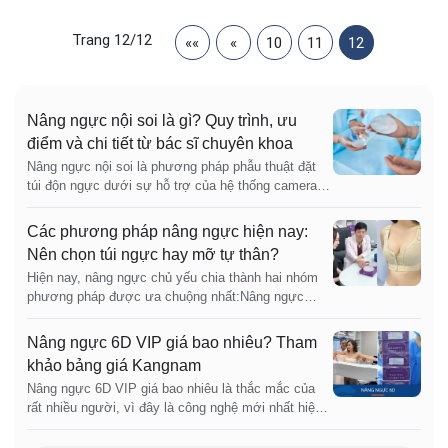
Trang 12/12
««
«
10
11
12
Nâng ngực nội soi là gì? Quy trình, ưu
điểm và chi tiết từ bác sĩ chuyên khoa
Nâng ngực nội soi là phương pháp phẫu thuật đặt
túi độn ngực dưới sự hỗ trợ của hệ thống camera
nội soi, giúp bác sĩ quan sát rõ khoang ngực để bóc
tách chính xác, cầm máu tốt và đặt túi đúng vị trí
Các phương pháp nâng ngực hiện nay:
Nên chọn túi ngực hay mỡ tự thân?
Hiện nay, nâng ngực chủ yếu chia thành hai nhóm
phương pháp được ưa chuộng nhất:Nâng ngực
bằng túi độn: Đây là lựa chọn phổ biến nhờ khả
năng tăng size rõ rệt, giữ form lâu dài và tạo dáng
Nâng ngực 6D VIP giá bao nhiêu? Tham
ngực căng tròn, chuẩn chỉnh.Nâng ngực bằng mỡ
khảo bảng giá Kangnam
tự thân: Sử dụng mỡ lấy từ chính cơ thể để cấy
Nâng ngực 6D VIP giá bao nhiêu là thắc mắc của
vào ngực, cho cảm giác mềm mại, tự nhiên, phù
rất nhiều người, vì đây là công nghệ mới nhất hiện
hợp với người muốn tăng size nhẹ và có sẵn mỡ
nay nên nhiều người còn chưa nắm được những
thừa
thông tin quan trọng. Tại Kangnam, nâng ngực 6D