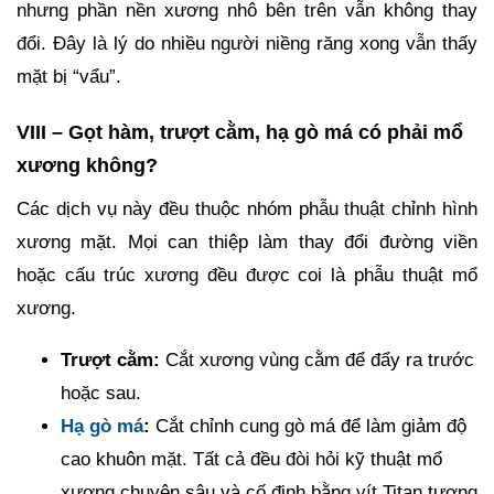
nhưng phần nền xương nhô bên trên vẫn không thay
đổi. Đây là lý do nhiều người niềng răng xong vẫn thấy
mặt bị “vẩu”.
VIII – Gọt hàm, trượt cằm, hạ gò má có phải mổ
xương không?
Các dịch vụ này đều thuộc nhóm phẫu thuật chỉnh hình
xương mặt. Mọi can thiệp làm thay đổi đường viền
hoặc cấu trúc xương đều được coi là phẫu thuật mổ
xương.
Trượt cằm:
Cắt xương vùng cằm để đẩy ra trước
hoặc sau.
Hạ gò má
:
Cắt chỉnh cung gò má để làm giảm độ
cao khuôn mặt. Tất cả đều đòi hỏi kỹ thuật mổ
xương chuyên sâu và cố định bằng vít Titan tương