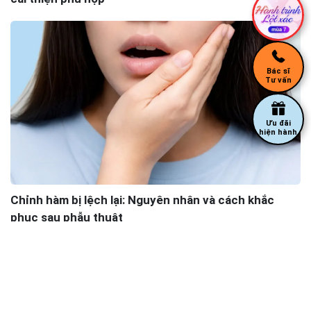
Bác sĩ
Tư vấn
Ưu đãi
hiện hành
Chỉnh hàm bị lệch lại: Nguyên nhân và cách khắc
phục sau phẫu thuật
Câu hỏi được xem nhiều nhất