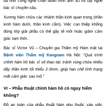
đa nhờ công nghệ chẩn đoán hình ảnh 3D và tay nghề
bác sĩ chuyên sâu.
Xương hàm chứa các nhánh thần kinh quan trọng (thần
kinh hàm dưới, thần kinh cằm). Việc can thiệp không
đúng lớp giải phẫu có thể gây tê môi hoặc giảm cảm
giác tạm thời.
Bác sĩ Victor Vũ – Chuyên gia Thẩm mỹ Hàm mặt tại
Bệnh viện Thẩm mỹ Kangnam
Hà Nội:
“Quá trình
chỉnh hàm hô bác sĩ sẽ thao tác tránh vùng chứa nhiều
dây thần kinh tối thiểu 2-3mm, giúp hạn chế tình trạng
mất cảm giác sau mổ.”
VI – Phẫu thuật chỉnh hàm hô có nguy hiểm
không?
Độ an toàn của phẫu thuật hàm phụ thuộc vào việc