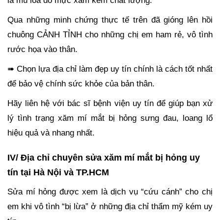
là mù lòa do mực xăm kém chất lượng.
Qua những minh chứng thực tế trên đã gióng lên hồi
chuông CẢNH TỈNH cho những chị em ham rẻ, vô tình
rước họa vào thân.
➠ Chọn lựa địa chỉ làm đẹp uy tín chính là cách tốt nhất
để bảo vệ chính sức khỏe của bản thân.
Hãy liên hệ với bác sĩ bệnh viện uy tín để giúp bạn xử
lý tình trạng xăm mí mắt bị hỏng sưng đau, loang lổ
hiệu quả và nhang nhất.
IV/ Địa chỉ chuyên sửa xăm mí mắt bị hỏng uy
tín tại Hà Nội và TP.HCM
Sửa mí hỏng được xem là dịch vụ “cứu cánh” cho chị
em khi vô tình “bị lừa” ở những địa chỉ thẩm mỹ kém uy