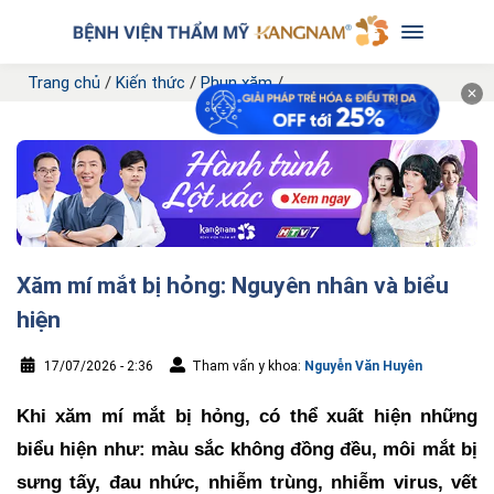
Trang chủ
/
Kiến thức
/
Phun xăm
/
✕
Xăm mí mắt bị hỏng: Nguyên nhân và biểu
hiện
17/07/2026 - 2:36
Tham vấn y khoa:
Nguyễn Văn Huyên
Khi xăm mí mắt bị hỏng, có thể xuất hiện những
biểu hiện như: màu sắc không đồng đều, môi mắt bị
sưng tấy, đau nhức, nhiễm trùng, nhiễm virus, vết