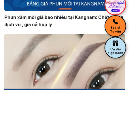
Phun xăm môi giá bao nhiêu tại Kangnam: Chất lượng
dịch vụ , giá cả hợp lý
Bác sĩ
Tư vấn
Ưu đãi
hiện hành
Phun mày chạm hạt có đẹp không? Địa chỉ phun mày
uy tín