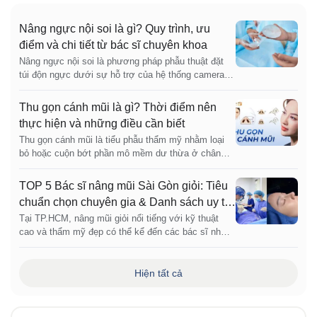
Nâng ngực nội soi là gì? Quy trình, ưu
điểm và chi tiết từ bác sĩ chuyên khoa
Nâng ngực nội soi là phương pháp phẫu thuật đặt
túi độn ngực dưới sự hỗ trợ của hệ thống camera
nội soi, giúp bác sĩ quan sát rõ khoang ngực để bóc
tách chính xác, cầm máu tốt và đặt túi đúng vị trí
Thu gọn cánh mũi là gì? Thời điểm nên
thực hiện và những điều cần biết
Thu gọn cánh mũi là tiểu phẫu thẩm mỹ nhằm loại
bỏ hoặc cuộn bớt phần mô mềm dư thừa ở chân
cánh mũi, thu hẹp chiều ngang và tạo sự cân đối
TOP 5 Bác sĩ nâng mũi Sài Gòn giỏi: Tiêu
chuẩn chọn chuyên gia & Danh sách uy tín
2026
Tại TP.HCM, nâng mũi giỏi nổi tiếng với kỹ thuật
cao và thẩm mỹ đẹp có thể kể đến các bác sĩ như
Bác sĩ Harvey Nguyễn, Bác sĩ Frankie Vũ, Bác sĩ
Mark Nguyễn... Các chuyên gia đang công tác tại
Bệnh viện Thẩm mỹ Kangnam Sài Gòn, nổi tiếng
Hiện tất cả
với kỹ thuật nâng mũi cấu trúc Idol, Nâng mũi 6D và
tái cấu trúc mũi hỏng. Quy trình tại Kangnam đạt
chuẩn y khoa với hệ thống phòng mổ vô trùng áp