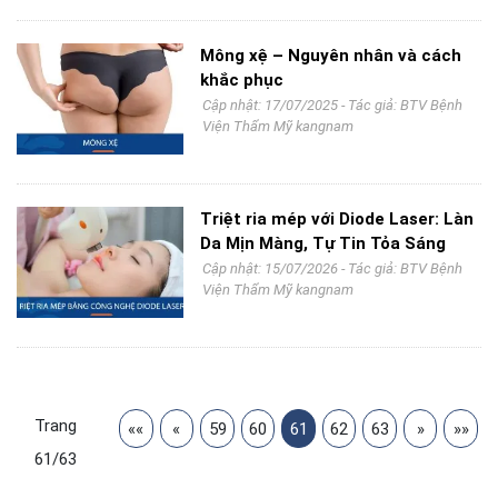
Mông xệ – Nguyên nhân và cách
khắc phục
Cập nhật: 17/07/2025 - Tác giả:
BTV Bệnh
Viện Thẩm Mỹ kangnam
Triệt ria mép với Diode Laser: Làn
Da Mịn Màng, Tự Tin Tỏa Sáng
Cập nhật: 15/07/2026 - Tác giả:
BTV Bệnh
Viện Thẩm Mỹ kangnam
Trang
««
«
59
60
61
62
63
»
»»
61/63