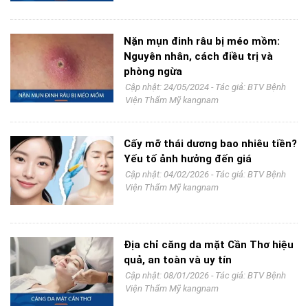
Nặn mụn đinh râu bị méo mồm:
Nguyên nhân, cách điều trị và
phòng ngừa
Cập nhật: 24/05/2024 - Tác giả:
BTV Bệnh
Viện Thẩm Mỹ kangnam
Cấy mỡ thái dương bao nhiêu tiền?
Yếu tố ảnh hưởng đến giá
Cập nhật: 04/02/2026 - Tác giả:
BTV Bệnh
Viện Thẩm Mỹ kangnam
Địa chỉ căng da mặt Cần Thơ hiệu
quả, an toàn và uy tín
Cập nhật: 08/01/2026 - Tác giả:
BTV Bệnh
Viện Thẩm Mỹ kangnam