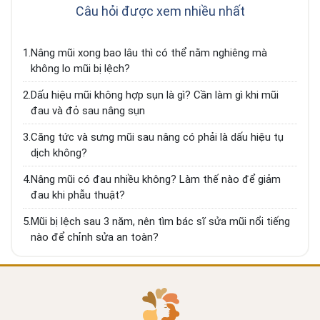
lực dương, đảm bảo an toàn và dáng mũi bền vững
Câu hỏi được xem nhiều nhất
theo thời gian
1.
Nâng mũi xong bao lâu thì có thể nằm nghiêng mà
không lo mũi bị lệch?
2.
Dấu hiệu mũi không hợp sụn là gì? Cần làm gì khi mũi
đau và đỏ sau nâng sụn
3.
Căng tức và sưng mũi sau nâng có phải là dấu hiệu tụ
dịch không?
4.
Nâng mũi có đau nhiều không? Làm thế nào để giảm
đau khi phẫu thuật?
5.
Mũi bị lệch sau 3 năm, nên tìm bác sĩ sửa mũi nổi tiếng
nào để chỉnh sửa an toàn?