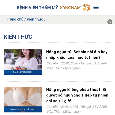
Trang chủ
/
Kiến thức
/
✕
KIẾN THỨC
Nâng ngực túi Sebbin nội địa hay
nhập khẩu: Loại nào tốt hơn?
Cập nhật: 23/01/2026 - Tác giả:
BTV Bệnh
Viện Thẩm Mỹ kangnam
Nâng ngực không phẫu thuật: Bí
quyết sở hữu vòng 1 đẹp tự nhiên
chỉ sau 1 giờ!
Cập nhật: 23/01/2026 - Tác giả:
BTV Bệnh
Viện Thẩm Mỹ kangnam