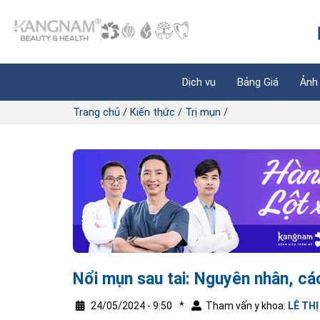
Dịch vụ
Bảng Giá
Ảnh
Trang chủ
/
Kiến thức
/
Trị mụn
/
Nổi mụn sau tai: Nguyên nhân, cá
24/05/2024 - 9:50
*
Tham vấn y khoa:
LÊ TH