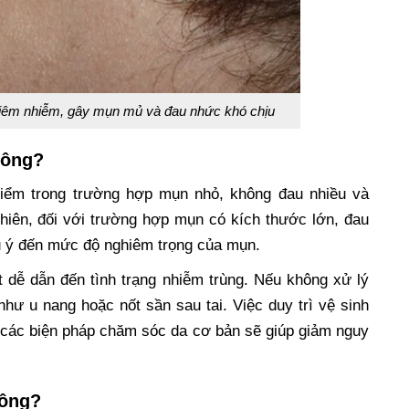
i viêm nhiễm, gây mụn mủ và đau nhức khó chịu
hông?
hiểm trong trường hợp mụn nhỏ, không đau nhiều và
hiên, đối với trường hợp mụn có kích thước lớn, đau
ưu ý đến mức độ nghiêm trọng của mụn.
 dễ dẫn đến tình trạng nhiễm trùng. Nếu không xử lý
như u nang hoặc nốt sần sau tai. Việc duy trì vệ sinh
n các biện pháp chăm sóc da cơ bản sẽ giúp giảm nguy
hông?