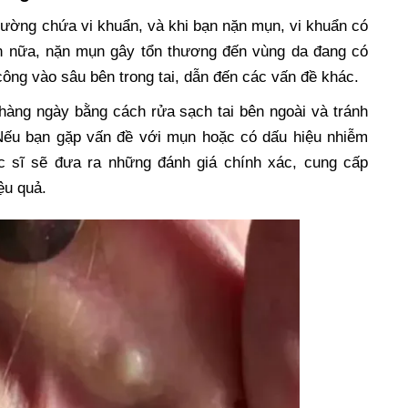
hường chứa vi khuẩn, và khi bạn nặn mụn, vi khuẩn có
ơn nữa, nặn mụn gây tổn thương đến vùng da đang có
 công vào sâu bên trong tai, dẫn đến các vấn đề khác.
 hàng ngày bằng cách rửa sạch tai bên ngoài và tránh
. Nếu bạn gặp vấn đề với mụn hoặc có dấu hiệu nhiễm
ác sĩ sẽ đưa ra những đánh giá chính xác, cung cấp
ệu quả.