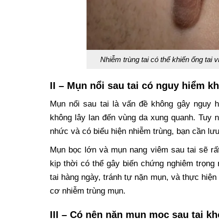
Nhiễm trùng tai có thể khiến ống ta
II – Mụn nổi sau tai có nguy hiểm k
Mụn nổi sau tai là vấn đề không gây nguy 
không lây lan đến vùng da xung quanh. Tuy n
nhức và có biểu hiện nhiễm trùng, bạn cần l
Mụn bọc lớn và mụn nang viêm sau tai sẽ rất
kịp thời có thể gây biến chứng nghiêm trọng 
tai hàng ngày, tránh tự nặn mụn, và thực hiệ
cơ nhiễm trùng mụn.
III – Có nên nặn mụn mọc sau tai k