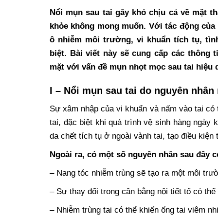
Nổi mụn sau tai gây khó chịu cả về mặt t
khỏe không mong muốn. Với tác động của n
ô nhiễm môi trường, vi khuẩn tích tụ, t
biệt. Bài viết này sẽ cung cấp các thông t
mặt với vấn đề mụn nhọt mọc sau tai hiệu 
I – Nổi mụn sau tai do nguyên nhân
Sự xâm nhập của vi khuẩn và nấm vào tai có 
tai, đặc biệt khi quá trình vệ sinh hàng ngày
da chết tích tụ ở ngoài vành tai, tạo điều kiện
Ngoài ra, có một số nguyên nhân sau đây có
– Nang tóc nhiễm trùng sẽ tạo ra một môi trườ
– Sự thay đổi trong cân bằng nội tiết tố có t
– Nhiễm trùng tai có thể khiến ống tai viêm 