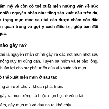
hẩm mỹ và còn có thể xuất hiện những vấn đề sức
hiều nguyên nhân như tăng sản xuất dầu trên da,
ình trạng mụn mọc sau tai cần được chăm sóc đặc
in quan trọng và gợi ý cách điều trị, giúp bạn đối
quả.
 nào gây ra?
thể là nguyên nhân chính gây ra các nốt mụn nhọt sau
 không duy trì đúng đắn. Tuyến bã nhờn và tế bào lông,
 thuận lợi cho sự phát triển của vi khuẩn và mụn.
 thể xuất hiện mụn ở sau tai:
ng ẩm ướt cho vi khuẩn phát triển.
hể gây ra mụn trứng cá hoặc mụn bọc ở vùng tai.
nhiễm, gây mụn mủ và đau nhức khó chịu.