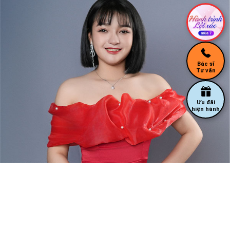
Bác sĩ
Tư vấn
Ưu đãi
hiện hành
ĐỘI NGŨ BÁC SĨ CỦA
KANGNAM