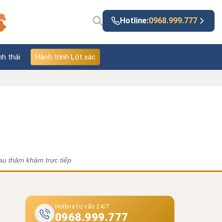
Hotline:
0968.999.777
nh thái
Hành trình Lột xác
au thăm khám trực tiếp.
Hotline tư vấn 24/7
0968.999.777