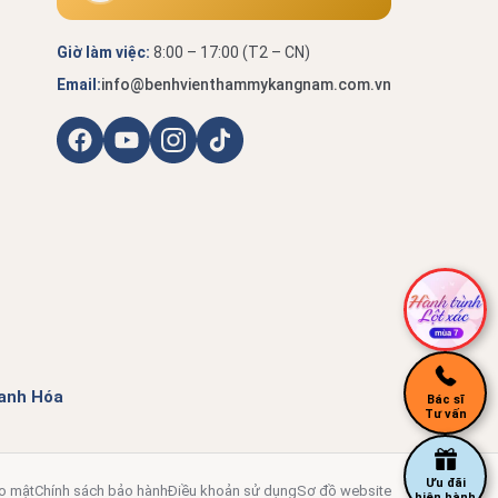
Giờ làm việc:
8:00 – 17:00 (T2 – CN)
Email:
info@benhvienthammykangnam.com.vn
anh Hóa
Bác sĩ
Tư vấn
Ưu đãi
o mật
Chính sách bảo hành
Điều khoản sử dụng
Sơ đồ website
hiện hành