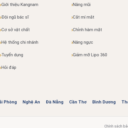
Giới thiệu Kangnam
Nâng mũi
Đội ngũ bác sĩ
Cắt mí mắt
Cơ sở vật chất
Chỉnh hàm mặt
Hệ thống chi nhánh
Nâng ngực
Tuyển dụng
Giảm mỡ Lipo 360
Hỏi đáp
ải Phòng
Nghệ An
Đà Nẵng
Cần Thơ
Bình Dương
Th
Chính sách bả