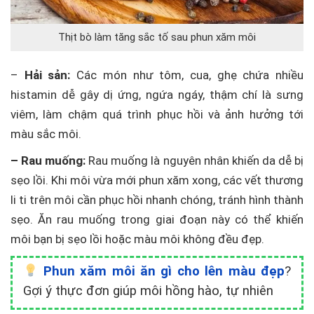
Thịt bò làm tăng sắc tố sau phun xăm môi
–
Hải sản:
Các món như tôm, cua, ghẹ chứa nhiều
histamin dễ gây dị ứng, ngứa ngáy, thậm chí là sưng
viêm, làm chậm quá trình phục hồi và ảnh hưởng tới
màu sắc môi.
– Rau muống:
Rau muống là nguyên nhân khiến da dễ bị
sẹo lồi. Khi môi vừa mới phun xăm xong, các vết thương
li ti trên môi cần phục hồi nhanh chóng, tránh hình thành
sẹo. Ăn rau muống trong giai đoạn này có thể khiến
môi bạn bị sẹo lồi hoặc màu môi không đều đẹp.
Phun xăm môi ăn gì cho lên màu đẹp
?
Gợi ý thực đơn giúp môi hồng hào, tự nhiên