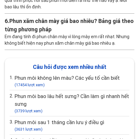
quá trình phục hồi sau phun môi diễn ra như thế nào vậy ạ. Môi
bao lâu thì ổn định.
6.
Phun xăm chân mày giá bao nhiêu? Bảng giá theo
từng phương pháp
Em đang tính đi phun chân mày vì lông mày em rất nhạt. Nhưng
không biết hiện nay phun xăm chân mày giá bao nhiêu ạ.
Câu hỏi được xem nhiều nhất
1.
Phun môi không lên màu? Các yếu tố cần biết
(17454 lượt xem)
2.
Phun môi bao lâu hết sưng? Cần làm gì nhanh hết
sưng
(3739 lượt xem)
3.
Phun môi sau 1 tháng cần lưu ý điều gì
(3631 lượt xem)