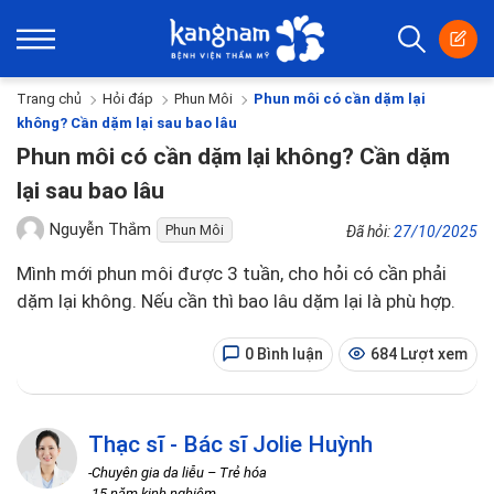
Trang chủ
Hỏi đáp
Phun Môi
Phun môi có cần dặm lại
không? Cần dặm lại sau bao lâu
Phun môi có cần dặm lại không? Cần dặm
lại sau bao lâu
Nguyễn Thắm
Phun Môi
Đã hỏi:
27/10/2025
Mình mới phun môi được 3 tuần, cho hỏi có cần phải
dặm lại không. Nếu cần thì bao lâu dặm lại là phù hợp.
0 Bình luận
684 Lượt xem
Thạc sĩ - Bác sĩ Jolie Huỳnh
-Chuyên gia da liễu – Trẻ hóa
-15 năm kinh nghiệm