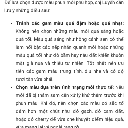
Để lựa chọn được màu phun môi phù hợp, chị Luyến cần
lưu ý những điều sau:
Tránh các gam màu quá đậm hoặc quá nhạt:
Không nên chọn những màu môi quá sáng hoặc
quá tối. Màu quá sáng như hồng cánh sen có thể
làm nổi bật các nếp nhăn quanh môi hoặc những
màu quá tối như đỏ bầm hay nâu đất khiến khuôn
mặt già nua và thiếu tự nhiên. Tốt nhất nên ưu
tiên các gam màu trung tính, dịu nhẹ và có độ
tươi tắn vừa phải.
Chọn màu dựa trên tình trạng môi thực tế:
Nếu
môi đã bị thâm sạm cần xử lý khử thâm trước khi
phun màu. Khi đó, nên chọn các màu có sắc tố
đậm hơn một chút như đỏ gạch, đỏ cam đất,
hoặc đỏ cherry để vừa che khuyết điểm hiệu quả,
vừa mang lại vẻ ngoài rạng rỡ.