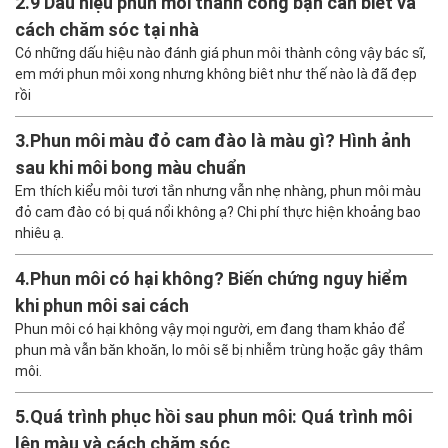
2.
9 Dấu hiệu phun môi thành công bạn cần biết và
cách chăm sóc tại nhà
Có những dấu hiệu nào đánh giá phun môi thành công vậy bác sĩ,
em mới phun môi xong nhưng không biêt như thế nào là đã đẹp
rồi
3.
Phun môi màu đỏ cam đào là màu gì? Hình ảnh
sau khi môi bong màu chuẩn
Em thích kiểu môi tươi tắn nhưng vẫn nhẹ nhàng, phun môi màu
đỏ cam đào có bị quá nổi không ạ? Chi phí thực hiện khoảng bao
nhiêu ạ.
4.
Phun môi có hại không? Biến chứng nguy hiểm
khi phun môi sai cách
Phun môi có hại không vậy mọi người, em đang tham khảo để
phun mà vẫn băn khoăn, lo môi sẽ bị nhiễm trùng hoặc gây thâm
môi.
5.
Quá trình phục hồi sau phun môi: Quá trình môi
lên màu và cách chăm sóc