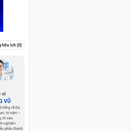
 hữu ích
(0)
 sĩ
G VŨ
i tiếng về Da
mụn, trị nám –
 trị sẹo.
nh nghiệm
iểu phẫu thành