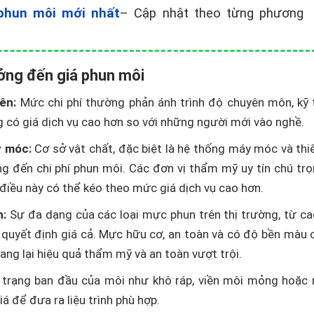
phun môi mới nhất
– Cập nhật theo từng phương
ởng đến giá phun môi
ên:
Mức chi phí thường phản ánh trình độ chuyên môn, kỹ 
 có giá dịch vụ cao hơn so với những người mới vào nghề.
y móc:
Cơ sở vật chất, đặc biệt là hệ thống máy móc và thi
g đến chi phí phun môi. Các đơn vị thẩm mỹ uy tín chú tr
 điều này có thể kéo theo mức giá dịch vụ cao hơn.
n:
Sự đa dạng của các loại mực phun trên thị trường, từ c
ố quyết định giá cả. Mực hữu cơ, an toàn và có độ bền màu 
ng lại hiệu quả thẩm mỹ và an toàn vượt trội.
trạng ban đầu của môi như khô ráp, viền môi mỏng hoặc 
á để đưa ra liệu trình phù hợp.