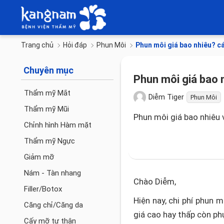
Trang chủ
Hỏi đáp
Phun Môi
Phun môi giá bao nhiêu? c
Chuyên mục
Phun môi giá bao 
Thẩm mỹ Mắt
Diễm Tiger
Phun Môi
Thẩm mỹ Mũi
Phun môi giá bao nhiêu 
Chỉnh hình Hàm mặt
Thẩm mỹ Ngực
Giảm mỡ
Nám - Tàn nhang
Chào Diễm,
Filler/Botox
Hiện nay, chi phí phun 
Căng chỉ/Căng da
giá cao hay thấp còn ph
Cấy mỡ tự thân