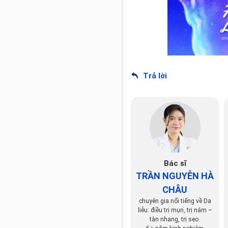
Trả lời
Bác sĩ
TRẦN NGUYỄN HÀ
CHÂU
chuyên gia nổi tiếng về Da
liễu: điều trị mụn, trị nám –
tàn nhang, trị sẹo.