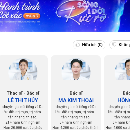
Hữu ích
(0)
Không
Thạc sĩ - Bác sĩ
Bác sĩ
Bác
LÊ THỊ THỦY
MA KIM THOẠI
HỒN
chuyên gia nổi tiếng về Da
chuyên gia nổi tiếng về Da
chuyên gia nổ
liễu: điều trị mụn, trị nám –
liễu: điều trị mụn, trị nám –
liễu: điều trị 
tàn nhang, trị sẹo.
tàn nhang, trị sẹo.
tàn nhang,
21+ năm kinh nghiệm
5+ năm kinh nghiệm
5+ năm ki
Hơn 20.000 ca tiểu phẫu
Hơn 4.200 ca tiểu phẫu thành
Hơn 4.000 ca t