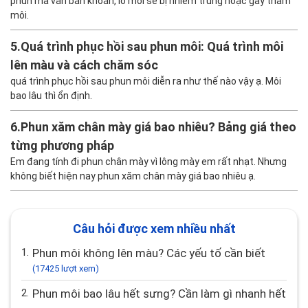
phun mà vẫn băn khoăn, lo môi sẽ bị nhiễm trùng hoặc gây thâm
môi.
5.
Quá trình phục hồi sau phun môi: Quá trình môi
lên màu và cách chăm sóc
quá trình phục hồi sau phun môi diễn ra như thế nào vậy ạ. Môi
bao lâu thì ổn định.
6.
Phun xăm chân mày giá bao nhiêu? Bảng giá theo
từng phương pháp
Em đang tính đi phun chân mày vì lông mày em rất nhạt. Nhưng
không biết hiện nay phun xăm chân mày giá bao nhiêu ạ.
Câu hỏi được xem nhiều nhất
1.
Phun môi không lên màu? Các yếu tố cần biết
(17425 lượt xem)
2.
Phun môi bao lâu hết sưng? Cần làm gì nhanh hết