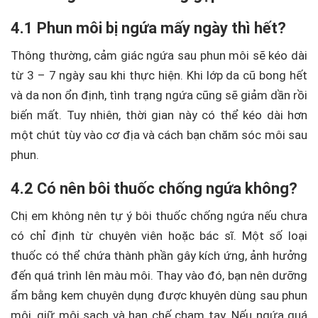
4.1 Phun môi bị ngứa mấy ngày thì hết?
Thông thường, cảm giác ngứa sau phun môi sẽ kéo dài
từ 3 – 7 ngày sau khi thực hiện. Khi lớp da cũ bong hết
và da non ổn định, tình trạng ngứa cũng sẽ giảm dần rồi
biến mất. Tuy nhiên, thời gian này có thể kéo dài hơn
một chút tùy vào cơ địa và cách bạn chăm sóc môi sau
phun.
4.2 Có nên bôi thuốc chống ngứa không?
Chị em không nên tự ý bôi thuốc chống ngứa nếu chưa
có chỉ định từ chuyên viên hoặc bác sĩ. Một số loại
thuốc có thể chứa thành phần gây kích ứng, ảnh hưởng
đến quá trình lên màu môi. Thay vào đó, bạn nên dưỡng
ẩm bằng kem chuyên dụng được khuyên dùng sau phun
môi, giữ môi sạch và hạn chế chạm tay. Nếu ngứa quá