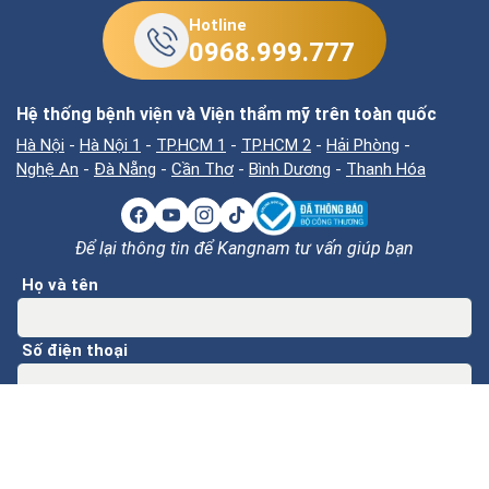
Hotline
0968.999.777
Hệ thống bệnh viện và Viện thẩm mỹ trên toàn quốc
Hà Nội
-
Hà Nội 1
-
TP.HCM 1
-
TP.HCM 2
-
Hải Phòng
-
Nghệ An
-
Đà Nẵng
-
Cần Thơ
-
Bình Dương
-
Thanh Hóa
Để lại thông tin để Kangnam tư vấn giúp bạn
Họ và tên
Số điện thoại