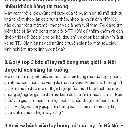
nhiều khách hàng tin tưởng
Mấy năm trở lại đây, vùng mi dưới của tôi xuất hiện túi mỡ tích tụ
khá to kèm theo làn da chùng nhão, nheo lại khiến ánh nhìn lúc
nào cũng trông mệt mỏi, mờ ạt và già hơn tuổi thật. Tôi đang tìm
kiếm bác sĩ lấy mỡ bọng mắt giỏi ở TP.HCM để thăm khám và can
thiệp triệt để. Bác sĩ cho tôi hỏi tiêu chí lựa chọn bác sĩ uy tín là gì
và tại TP.HCM hiện nay có những chuyên gia nào mát tay, giàu
kinh nghiệm trong lĩnh vực này ạ?
8.
Gợi ý top 3 bác sĩ lấy mỡ bọng mắt giỏi Hà Nội
được khách hàng tin tưởng
Mẹ em năm nay 58 tuổi, do tuổi tác nên bọng mỡ mắt ngày càng
phình to, kéo chùng cả vùng da mắt và khiến khuôn mặt trông rất
già. Em muốn đưa mẹ đi thực hiện phẫu thuật bóc tách túi mỡ
nhưng sợ người già da đàn hồi kém dễ bị trợn mi hoặc lộn mi. Bác
sĩ tư vấn giúp em tiêu chí chọn bác sĩ phẫu thuật mỡ bọng mắt
giỏi ở Hà Nội và gợi ý giúp em những bác sĩ chuyên khoa uy tín,
giàu kinh nghiệm hiện nay với ạ?
9.
Review bệnh viện lấy bọng mỡ mắt uy tín Hà Nội –