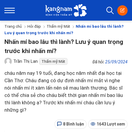
Trang chủ
Hỏi đáp
Thẩm mỹ Mắt
Nhấn mí bao lâu thì lành?
Lưu ý quan trọng trước khi nhấn mí?
Nhấn mí bao lâu thì lành? Lưu ý quan trọng
trước khi nhấn mí?
Trần Thị Lan
Thẩm mỹ Mắt
Đã hỏi:
25/09/2024
cháu năm nay 19 tuổi, đang học năm nhất đại học tại
Cần Thơ. Cháu đang có dự định nhấn mí mắt vì nghe
nói nhấn mí ít xâm lấn nên sẽ mau lành thương. Bác sĩ
có thể chia sẻ cho cháu biết thời gian nhấn mí bao lâu
thì lành không ạ? Trước khi nhấn mí cháu cần lưu ý
những gì?
8 Bình luận
1643 Lượt xem