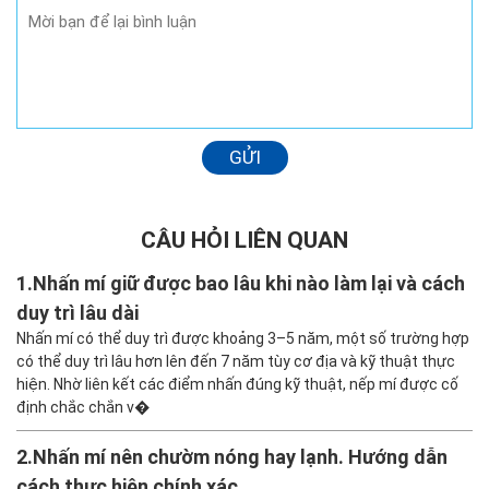
Yến nhi
29/11/2024 lúc 10:47 sáng
mí lm ở đâu v a . e cũng tính lm nhưng dọ chổ
hk uy tín
GỬI
Trả lời
CÂU HỎI LIÊN QUAN
T H Y
29/11/2024 lúc 10:47 sáng
1.
Nhấn mí giữ được bao lâu khi nào làm lại và cách
Nhấn mí thì tầm bao nhiêu tiền dạ moi người
duy trì lâu dài
cho e xin gia với
Nhấn mí có thể duy trì được khoảng 3–5 năm, một số trường hợp
Trả lời
có thể duy trì lâu hơn lên đến 7 năm tùy cơ địa và kỹ thuật thực
hiện. Nhờ liên kết các điểm nhấn đúng kỹ thuật, nếp mí được cố
định chắc chắn v�
elm
2.
Nhấn mí nên chườm nóng hay lạnh. Hướng dẫn
29/11/2024 lúc 10:46 sáng
cách thực hiện chính xác