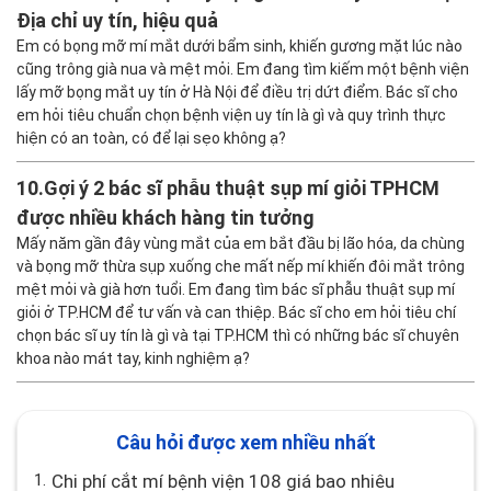
Địa chỉ uy tín, hiệu quả
Em có bọng mỡ mí mắt dưới bẩm sinh, khiến gương mặt lúc nào
cũng trông già nua và mệt mỏi. Em đang tìm kiếm một bệnh viện
lấy mỡ bọng mắt uy tín ở Hà Nội để điều trị dứt điểm. Bác sĩ cho
em hỏi tiêu chuẩn chọn bệnh viện uy tín là gì và quy trình thực
hiện có an toàn, có để lại sẹo không ạ?
10.
Gợi ý 2 bác sĩ phẫu thuật sụp mí giỏi TPHCM
được nhiều khách hàng tin tưởng
Mấy năm gần đây vùng mắt của em bắt đầu bị lão hóa, da chùng
và bọng mỡ thừa sụp xuống che mất nếp mí khiến đôi mắt trông
mệt mỏi và già hơn tuổi. Em đang tìm bác sĩ phẫu thuật sụp mí
giỏi ở TP.HCM để tư vấn và can thiệp. Bác sĩ cho em hỏi tiêu chí
chọn bác sĩ uy tín là gì và tại TP.HCM thì có những bác sĩ chuyên
khoa nào mát tay, kinh nghiệm ạ?
Câu hỏi được xem nhiều nhất
1.
Chi phí cắt mí bệnh viện 108 giá bao nhiêu