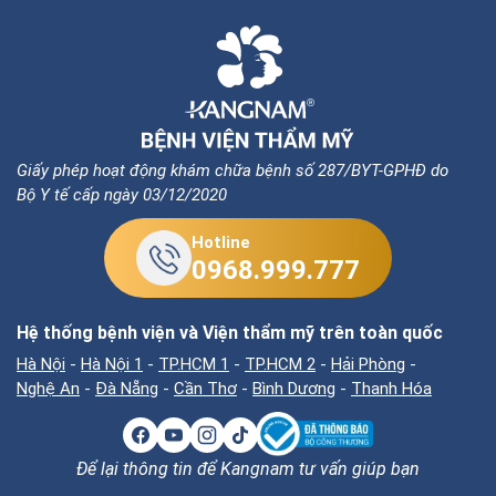
Giấy phép hoạt động khám chữa bệnh số 287/BYT-GPHĐ do
Bộ Y tế cấp ngày 03/12/2020
Hotline
0968.999.777
Hệ thống bệnh viện và Viện thẩm mỹ trên toàn quốc
Hà Nội
-
Hà Nội 1
-
TP.HCM 1
-
TP.HCM 2
-
Hải Phòng
-
Nghệ An
-
Đà Nẵng
-
Cần Thơ
-
Bình Dương
-
Thanh Hóa
Để lại thông tin để Kangnam tư vấn giúp bạn