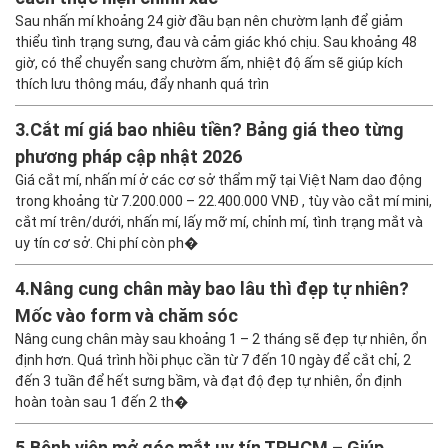
sợ đau, mình chịu đau dỡ lắm ??
Sau nhấn mí khoảng 24 giờ đầu bạn nên chườm lạnh để giảm
Trả lời
thiểu tình trạng sưng, đau và cảm giác khó chịu. Sau khoảng 48
giờ, có thể chuyển sang chườm ấm, nhiệt độ ấm sẽ giúp kích
thích lưu thông máu, đẩy nhanh quá trìn
Fb: Giang Anh
3.
Cắt mí giá bao nhiêu tiền? Bảng giá theo từng
04/11/2024 lúc 2:18 chiều
phương pháp cập nhật 2026
Nhấn mi vĩnh viễn là như thế nào vậy bác sĩ. E
nhấn 1 năm mà sắp về trạng thái ban đầu rồi.
Giá cắt mí, nhấn mí ở các cơ sở thẩm mỹ tại Việt Nam dao động
Mong bác sĩ rep.
trong khoảng từ 7.200.000 – 22.400.000 VNĐ , tùy vào cắt mí mini,
cắt mí trên/dưới, nhấn mí, lấy mỡ mí, chỉnh mí, tình trạng mắt và
Trả lời
uy tín cơ sở. Chi phí còn ph�
4.
Nâng cung chân mày bao lâu thì đẹp tự nhiên?
dâutayyy9999
Mốc vào form và chăm sóc
04/11/2024 lúc 2:17 chiều
Nâng cung chân mày sau khoảng 1 – 2 tháng sẽ đẹp tự nhiên, ổn
nhấn mí xong có bị cảm giác cộm mắt ko chị?
định hơn. Quá trình hồi phục cần từ 7 đến 10 ngày để cắt chỉ, 2
đến 3 tuần để hết sưng bầm, và đạt độ đẹp tự nhiên, ổn định
Trả lời
hoàn toàn sau 1 đến 2 th�
5.
Bệnh viện mở góc mắt uy tín TPHCM – Giúp