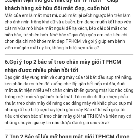
khách hàng sở hữu đôi mắt đẹp, cuốn hút
Mắt của em là mắt một mí, đuôi mắt lại xếch ngược lên trên làm
cho ánh nhìn trông khá dữ và u buồn. Em đang muốn kết hợp vừa
cắt mí vừa mở khóe mắt ngoài để hạ xếch, kéo dài đôi mắt cho
hiền hòa, tự nhiên hơn. Nhờ bác sĩ giải đáp giúp em các tiêu chí
chọn địa chỉ mở khóe mắt đẹp TPHCM, và gợi ý giúp em bệnh
viện mở góc mắt uy tín, không lo bị lộ sẹo xấu ạ?
6.
Gợi ý top 2 bác sĩ treo chân mày giỏi TPHCM
nhận được nhiều phản hồi tốt
Dạo gần đây vùng trán và cung mày của tôi bắt đầu sụp trễ nặng,
kéo phần da mi trên đổ xuống che lấp gần hết nếp mí đôi, đuôi
mắt xuất hiện nhiều vết chân chim khiến gương mặt lúc nào cũng
trông mệt mỏi và già hơn tuổi thật. Tôi muốn đi thực hiện phẫu
thuật treo chân mày để nâng cao dáng mày và khắc phục sụp mí
nhưng rất sợ bị lộ sẹo hay lệch góc mày. Bác sĩ tư vấn giúp tôi
tiêu chí chọn bác sĩ treo chân mày giỏi tại TP.HCM và hiện nay có
những chuyên gia uy tín nào được đánh giá cao với ạ?
7.
Top 2 Bác sĩ lấy mỡ bọng mắt giỏi TP.HCM được