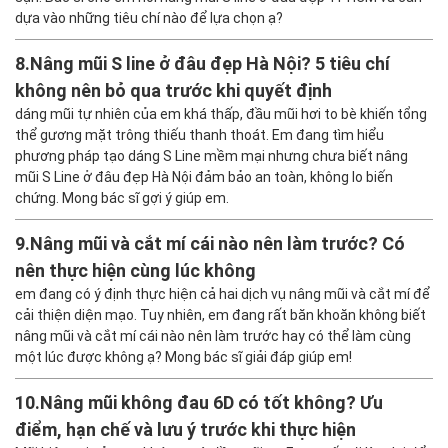
dựa vào những tiêu chí nào để lựa chọn ạ?
8.
Nâng mũi S line ở đâu đẹp Hà Nội? 5 tiêu chí
không nên bỏ qua trước khi quyết định
dáng mũi tự nhiên của em khá thấp, đầu mũi hơi to bè khiến tổng
thể gương mặt trông thiếu thanh thoát. Em đang tìm hiểu
phương pháp tạo dáng S Line mềm mại nhưng chưa biết nâng
mũi S Line ở đâu đẹp Hà Nội đảm bảo an toàn, không lo biến
chứng. Mong bác sĩ gợi ý giúp em.
9.
Nâng mũi và cắt mí cái nào nên làm trước? Có
nên thực hiện cùng lúc không
em đang có ý định thực hiện cả hai dịch vụ nâng mũi và cắt mí để
cải thiện diện mạo. Tuy nhiên, em đang rất băn khoăn không biết
nâng mũi và cắt mí cái nào nên làm trước hay có thể làm cùng
một lúc được không ạ? Mong bác sĩ giải đáp giúp em!
10.
Nâng mũi không đau 6D có tốt không? Ưu
điểm, hạn chế và lưu ý trước khi thực hiện