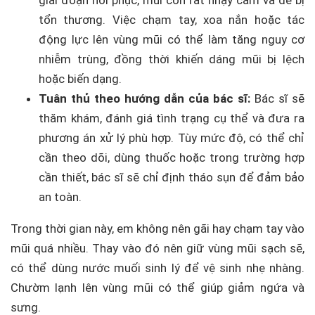
giai đoạn hồi phục, mũi còn rất nhạy cảm và dễ bị
tổn thương. Việc chạm tay, xoa nắn hoặc tác
động lực lên vùng mũi có thể làm tăng nguy cơ
nhiễm trùng, đồng thời khiến dáng mũi bị lệch
hoặc biến dạng.
Tuân thủ theo hướng dẫn của bác sĩ:
Bác sĩ sẽ
thăm khám, đánh giá tình trạng cụ thể và đưa ra
phương án xử lý phù hợp. Tùy mức độ, có thể chỉ
cần theo dõi, dùng thuốc hoặc trong trường hợp
cần thiết, bác sĩ sẽ chỉ định tháo sụn để đảm bảo
an toàn.
Trong thời gian này, em không nên gãi hay chạm tay vào
mũi quá nhiều. Thay vào đó nên giữ vùng mũi sạch sẽ,
có thể dùng nước muối sinh lý để vệ sinh nhẹ nhàng.
Chườm lạnh lên vùng mũi có thể giúp giảm ngứa và
sưng.