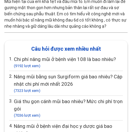
Mũi hiện tại của em khá tẹt và đầu mũi to. Em muốn đi làm lại để
gương mặt thon gọn hơn nhưng bản thân lại rất sợ đau và sợ
biến chứng sau phẫu thuật. Em có tìm hiểu về công nghệ mới và
muốn hỏi bác sĩ nâng mũi không đau 6d có tốt không , có thực sự
nhẹ nhàng và giữ dáng lâu dài như quảng cáo không ạ?
Câu hỏi được xem nhiều nhất
1.
Chi phí nâng mũi ở bệnh viện 108 là bao nhiêu?
(9192 lượt xem)
2.
Nâng mũi bằng sụn Surgiform giá bao nhiêu? Cập
nhật chi phí mới nhất 2026
(7323 lượt xem)
3.
Giá thu gọn cánh mũi bao nhiêu? Mức chi phí trọn
gói
(7036 lượt xem)
4.
Nâng mũi ở bệnh viện đại học y dược giá bao