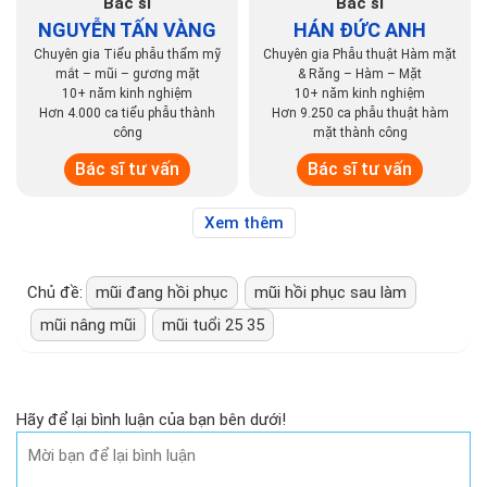
Bác sĩ
Bác sĩ
NGUYỄN TẤN VÀNG
HÁN ĐỨC ANH
Chuyên gia Tiểu phẫu thẩm mỹ
Chuyên gia Phẫu thuật Hàm mặt
mắt – mũi – gương mặt
& Răng – Hàm – Mặt
10+ năm kinh nghiệm
10+ năm kinh nghiệm
Hơn 4.000 ca tiểu phẫu thành
Hơn 9.250 ca phẫu thuật hàm
công
mặt thành công
Bác sĩ tư vấn
Bác sĩ tư vấn
Xem thêm
Chủ đề:
mũi đang hồi phục
mũi hồi phục sau làm
mũi nâng mũi
mũi tuổi 25 35
Hãy để lại bình luận của bạn bên dưới!