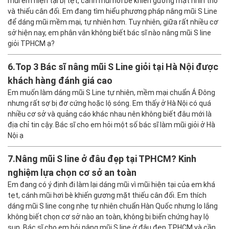
mũi em hiện tại bị tẹt, cánh mũi hơi bè khiến gương mặt nhìn thô
và thiếu cân đối. Em đang tìm hiểu phương pháp nâng mũi S Line
để dáng mũi mềm mại, tự nhiên hơn. Tuy nhiên, giữa rất nhiều cơ
sở hiện nay, em phân vân không biết bác sĩ nào nâng mũi S line
giỏi TPHCM ạ?
6.
Top 3 Bác sĩ nâng mũi S Line giỏi tại Hà Nội được
khách hàng đánh giá cao
Em muốn làm dáng mũi S Line tự nhiên, mềm mại chuẩn Á Đông
nhưng rất sợ bị đơ cứng hoặc lộ sóng. Em thấy ở Hà Nội có quá
nhiều cơ sở và quảng cáo khác nhau nên không biết đâu mới là
địa chỉ tin cậy. Bác sĩ cho em hỏi một số bác sĩ làm mũi giỏi ở Hà
Nội ạ
7.
Nâng mũi S line ở đâu đẹp tại TPHCM? Kinh
nghiệm lựa chọn cơ sở an toàn
Em đang có ý định đi làm lại dáng mũi vì mũi hiện tại của em khá
tẹt, cánh mũi hơi bè khiến gương mặt thiếu cân đối. Em thích
dáng mũi S line cong nhẹ tự nhiên chuẩn Hàn Quốc nhưng lo lắng
không biết chọn cơ sở nào an toàn, không bị biến chứng hay lộ
sụn. Bác sĩ cho em hỏi nâng mũi S line ở đâu đẹp TPHCM và cần