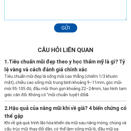
GỬI
CÂU HỎI LIÊN QUAN
1.
Tiêu chuẩn mũi đẹp theo y học thẩm mỹ là gì? Tỷ
lệ vàng và cách đánh giá chính xác
Tiêu chuẩn mũi đẹp là sống mũi cao thẳng (chiếm 1/3 khuôn
mặt), chiều cao sống mũi trung bình khoảng 9–11mm, góc mũi-
môi 95-105 độ, đầu mũi thon gọn khoảng 22–24mm, tạo hình tam
giác cân đối. Không có “mũi chuẩn tuyệt đối&
2.
Hậu quả của nâng mũi khi về già? 4 biến chứng có
thể gặp
Khi về già quá trình lão hóa khiến da mũi sau nâng mỏng, chùng và
cấu trúc mũi thay đổi dần, có thể làm sống mũi lộ, đầu mũi sa