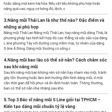
hoặc dáng mũi kém hài hòa. Nếu vật liệu không phù hợp hoặc
nâng quá cao, nguy cơ bóng đỏ, lệch, c
3.
Nâng mũi Thái Lan là như thế nào? Đặc điểm và
những ai phù hợp
Nâng mũi Thái Lan Nâng mũi Thái Lan, hay nâng mũi dáng Thái, là
phương pháp tạo hình kết hợp độ cao thẳng và sắc sảo của dáng
L-line phương Tây với đường cong mềm mại, tự nhiên của dáng
S-line Á Đông. Dáng mũi thường có sống c
4.
Nâng mũi bao lâu có thể sờ nắn? Cách chăm sóc
sau khi nâng mũi
Sau khi nâng mũi bạn không nên sờ nắn hay chạm vào mũi, tránh
gây tổn thương hoặc làm ảnh hưởng đến hình dáng mũi, vì mũi
cần thời gian để hồi phục và ổn định hoàn toàn. Thông thường,
bạn có thể sờ nắn nhẹ nhàng sau kho
5.
Top 3 Bác sĩ nâng mũi S Line giỏi tại TPHCM –
Kiến tạo dáng mũi chuẩn tỷ lệ vàng