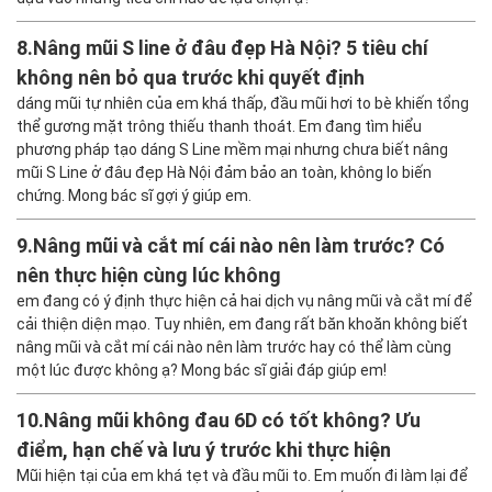
8.
Nâng mũi S line ở đâu đẹp Hà Nội? 5 tiêu chí
không nên bỏ qua trước khi quyết định
dáng mũi tự nhiên của em khá thấp, đầu mũi hơi to bè khiến tổng
thể gương mặt trông thiếu thanh thoát. Em đang tìm hiểu
phương pháp tạo dáng S Line mềm mại nhưng chưa biết nâng
mũi S Line ở đâu đẹp Hà Nội đảm bảo an toàn, không lo biến
chứng. Mong bác sĩ gợi ý giúp em.
9.
Nâng mũi và cắt mí cái nào nên làm trước? Có
nên thực hiện cùng lúc không
em đang có ý định thực hiện cả hai dịch vụ nâng mũi và cắt mí để
cải thiện diện mạo. Tuy nhiên, em đang rất băn khoăn không biết
nâng mũi và cắt mí cái nào nên làm trước hay có thể làm cùng
một lúc được không ạ? Mong bác sĩ giải đáp giúp em!
10.
Nâng mũi không đau 6D có tốt không? Ưu
điểm, hạn chế và lưu ý trước khi thực hiện
Mũi hiện tại của em khá tẹt và đầu mũi to. Em muốn đi làm lại để