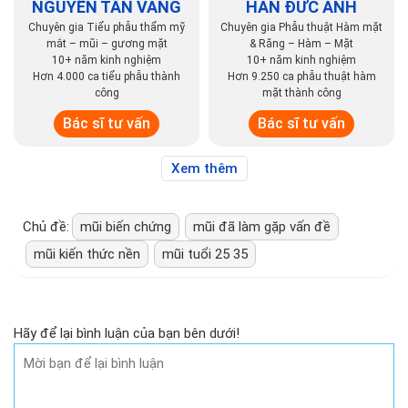
NGUYỄN TẤN VÀNG
HÁN ĐỨC ANH
Chuyên gia Tiểu phẫu thẩm mỹ
Chuyên gia Phẫu thuật Hàm mặt
mắt – mũi – gương mặt
& Răng – Hàm – Mặt
10+ năm kinh nghiệm
10+ năm kinh nghiệm
Hơn 4.000 ca tiểu phẫu thành
Hơn 9.250 ca phẫu thuật hàm
công
mặt thành công
Bác sĩ tư vấn
Bác sĩ tư vấn
Xem thêm
Chủ đề:
mũi biến chứng
mũi đã làm gặp vấn đề
mũi kiến thức nền
mũi tuổi 25 35
Hãy để lại bình luận của bạn bên dưới!