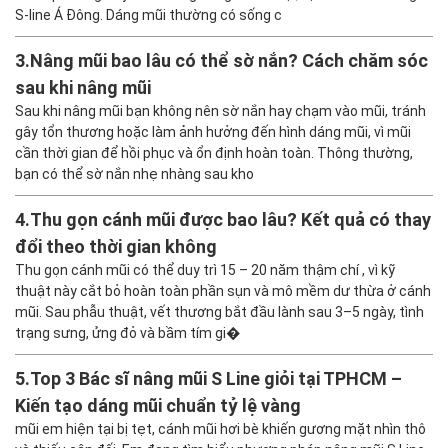
S-line Á Đông. Dáng mũi thường có sống c
3.
Nâng mũi bao lâu có thể sờ nắn? Cách chăm sóc
sau khi nâng mũi
Sau khi nâng mũi bạn không nên sờ nắn hay chạm vào mũi, tránh
gây tổn thương hoặc làm ảnh hưởng đến hình dáng mũi, vì mũi
cần thời gian để hồi phục và ổn định hoàn toàn. Thông thường,
bạn có thể sờ nắn nhẹ nhàng sau kho
4.
Thu gọn cánh mũi được bao lâu? Kết quả có thay
đổi theo thời gian không
Thu gọn cánh mũi có thể duy trì 15 – 20 năm thậm chí , vì kỹ
thuật này cắt bỏ hoàn toàn phần sụn và mô mềm dư thừa ở cánh
mũi. Sau phẫu thuật, vết thương bắt đầu lành sau 3–5 ngày, tình
trạng sưng, ửng đỏ và bầm tím gi�
5.
Top 3 Bác sĩ nâng mũi S Line giỏi tại TPHCM –
Kiến tạo dáng mũi chuẩn tỷ lệ vàng
mũi em hiện tại bị tẹt, cánh mũi hơi bè khiến gương mặt nhìn thô