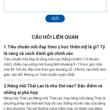
GỬI
CÂU HỎI LIÊN QUAN
1.
Tiêu chuẩn mũi đẹp theo y học thẩm mỹ là gì? Tỷ
lệ vàng và cách đánh giá chính xác
Tiêu chuẩn mũi đẹp là sống mũi cao thẳng (chiếm 1/3 khuôn
mặt), chiều cao sống mũi trung bình khoảng 9–11mm, góc mũi-
môi 95-105 độ, đầu mũi thon gọn khoảng 22–24mm, tạo hình tam
giác cân đối. Không có “mũi chuẩn tuyệt đối&
2.
Nâng mũi Thái Lan là như thế nào? Đặc điểm và
những ai phù hợp
Nâng mũi Thái Lan Nâng mũi Thái Lan, hay nâng mũi dáng Thái, là
phương pháp tạo hình kết hợp độ cao thẳng và sắc sảo của dáng
L-line phương Tây với đường cong mềm mại, tự nhiên của dáng