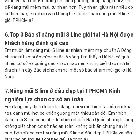
và thiếu cân đối. Em đang tìm hiểu phương pháp nâng mũi S Line
để dáng mũi mềm mại, tự nhiên hơn. Tuy nhiên, giữa rất nhiều cơ
sở hiện nay, em phân vân không biết bác sĩ nào nâng mũi S line
giỏi TPHCM ạ?
6.
Top 3 Bác sĩ nâng mũi S Line giỏi tại Hà Nội được
khách hàng đánh giá cao
Em muốn làm dáng mũi S Line tự nhiên, mềm mại chuẩn Á Đông
nhưng rất sợ bị đơ cứng hoặc lộ sóng. Em thấy ở Hà Nội có quá
nhiều cơ sở và quảng cáo khác nhau nên không biết đâu mới là
địa chỉ tin cậy. Bác sĩ cho em hỏi một số bác sĩ làm mũi giỏi ở Hà
Nội ạ
7.
Nâng mũi S line ở đâu đẹp tại TPHCM? Kinh
nghiệm lựa chọn cơ sở an toàn
Em đang có ý định đi làm lại dáng mũi vì mũi hiện tại của em khá
tẹt, cánh mũi hơi bè khiến gương mặt thiếu cân đối. Em thích
dáng mũi S line cong nhẹ tự nhiên chuẩn Hàn Quốc nhưng lo lắng
không biết chọn cơ sở nào an toàn, không bị biến chứng hay lộ
sụn. Bác sĩ cho em hỏi nâng mũi S line ở đâu đẹp TPHCM và cần
dựa vào những tiêu chí nào để lựa chọn ạ?