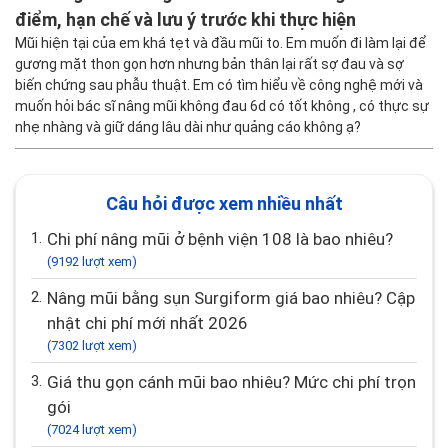
điểm, hạn chế và lưu ý trước khi thực hiện
Mũi hiện tại của em khá tẹt và đầu mũi to. Em muốn đi làm lại để
gương mặt thon gọn hơn nhưng bản thân lại rất sợ đau và sợ
biến chứng sau phẫu thuật. Em có tìm hiểu về công nghệ mới và
muốn hỏi bác sĩ nâng mũi không đau 6d có tốt không , có thực sự
nhẹ nhàng và giữ dáng lâu dài như quảng cáo không ạ?
Câu hỏi được xem nhiều nhất
1.
Chi phí nâng mũi ở bệnh viện 108 là bao nhiêu?
(9192 lượt xem)
2.
Nâng mũi bằng sụn Surgiform giá bao nhiêu? Cập
nhật chi phí mới nhất 2026
(7302 lượt xem)
3.
Giá thu gọn cánh mũi bao nhiêu? Mức chi phí trọn
gói
(7024 lượt xem)