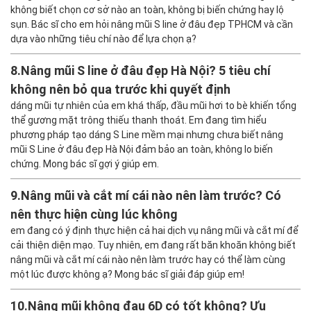
không biết chọn cơ sở nào an toàn, không bị biến chứng hay lộ
sụn. Bác sĩ cho em hỏi nâng mũi S line ở đâu đẹp TPHCM và cần
dựa vào những tiêu chí nào để lựa chọn ạ?
8.
Nâng mũi S line ở đâu đẹp Hà Nội? 5 tiêu chí
không nên bỏ qua trước khi quyết định
dáng mũi tự nhiên của em khá thấp, đầu mũi hơi to bè khiến tổng
thể gương mặt trông thiếu thanh thoát. Em đang tìm hiểu
phương pháp tạo dáng S Line mềm mại nhưng chưa biết nâng
mũi S Line ở đâu đẹp Hà Nội đảm bảo an toàn, không lo biến
chứng. Mong bác sĩ gợi ý giúp em.
9.
Nâng mũi và cắt mí cái nào nên làm trước? Có
nên thực hiện cùng lúc không
em đang có ý định thực hiện cả hai dịch vụ nâng mũi và cắt mí để
cải thiện diện mạo. Tuy nhiên, em đang rất băn khoăn không biết
nâng mũi và cắt mí cái nào nên làm trước hay có thể làm cùng
một lúc được không ạ? Mong bác sĩ giải đáp giúp em!
10.
Nâng mũi không đau 6D có tốt không? Ưu