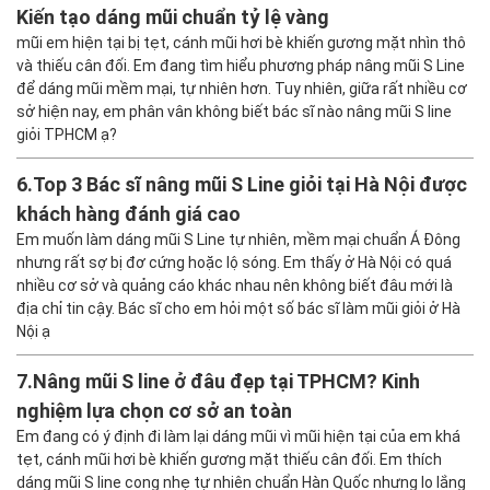
Kiến tạo dáng mũi chuẩn tỷ lệ vàng
mũi em hiện tại bị tẹt, cánh mũi hơi bè khiến gương mặt nhìn thô
và thiếu cân đối. Em đang tìm hiểu phương pháp nâng mũi S Line
để dáng mũi mềm mại, tự nhiên hơn. Tuy nhiên, giữa rất nhiều cơ
sở hiện nay, em phân vân không biết bác sĩ nào nâng mũi S line
giỏi TPHCM ạ?
6.
Top 3 Bác sĩ nâng mũi S Line giỏi tại Hà Nội được
khách hàng đánh giá cao
Em muốn làm dáng mũi S Line tự nhiên, mềm mại chuẩn Á Đông
nhưng rất sợ bị đơ cứng hoặc lộ sóng. Em thấy ở Hà Nội có quá
nhiều cơ sở và quảng cáo khác nhau nên không biết đâu mới là
địa chỉ tin cậy. Bác sĩ cho em hỏi một số bác sĩ làm mũi giỏi ở Hà
Nội ạ
7.
Nâng mũi S line ở đâu đẹp tại TPHCM? Kinh
nghiệm lựa chọn cơ sở an toàn
Em đang có ý định đi làm lại dáng mũi vì mũi hiện tại của em khá
tẹt, cánh mũi hơi bè khiến gương mặt thiếu cân đối. Em thích
dáng mũi S line cong nhẹ tự nhiên chuẩn Hàn Quốc nhưng lo lắng