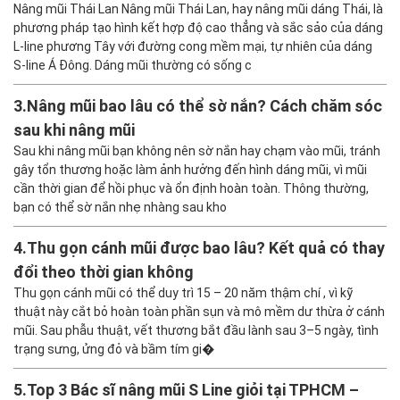
Nâng mũi Thái Lan Nâng mũi Thái Lan, hay nâng mũi dáng Thái, là
phương pháp tạo hình kết hợp độ cao thẳng và sắc sảo của dáng
L-line phương Tây với đường cong mềm mại, tự nhiên của dáng
S-line Á Đông. Dáng mũi thường có sống c
3.
Nâng mũi bao lâu có thể sờ nắn? Cách chăm sóc
sau khi nâng mũi
Sau khi nâng mũi bạn không nên sờ nắn hay chạm vào mũi, tránh
gây tổn thương hoặc làm ảnh hưởng đến hình dáng mũi, vì mũi
cần thời gian để hồi phục và ổn định hoàn toàn. Thông thường,
bạn có thể sờ nắn nhẹ nhàng sau kho
4.
Thu gọn cánh mũi được bao lâu? Kết quả có thay
đổi theo thời gian không
Thu gọn cánh mũi có thể duy trì 15 – 20 năm thậm chí , vì kỹ
thuật này cắt bỏ hoàn toàn phần sụn và mô mềm dư thừa ở cánh
mũi. Sau phẫu thuật, vết thương bắt đầu lành sau 3–5 ngày, tình
trạng sưng, ửng đỏ và bầm tím gi�
5.
Top 3 Bác sĩ nâng mũi S Line giỏi tại TPHCM –