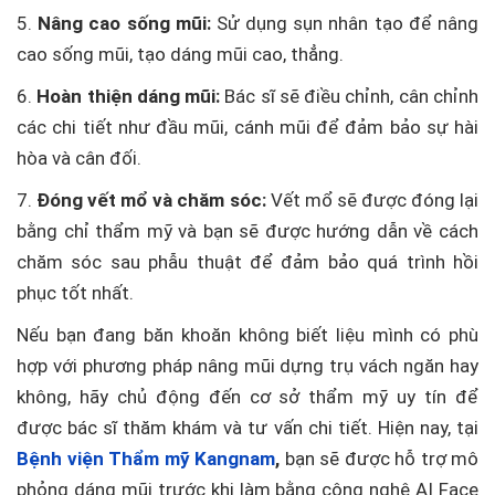
5.
Nâng cao sống mũi:
Sử dụng sụn nhân tạo để nâng
cao sống mũi, tạo dáng mũi cao, thẳng.
6.
Hoàn thiện dáng mũi:
Bác sĩ sẽ điều chỉnh, cân chỉnh
các chi tiết như đầu mũi, cánh mũi để đảm bảo sự hài
hòa và cân đối.
7.
Đóng vết mổ và chăm sóc:
Vết mổ sẽ được đóng lại
bằng chỉ thẩm mỹ và bạn sẽ được hướng dẫn về cách
chăm sóc sau phẫu thuật để đảm bảo quá trình hồi
phục tốt nhất.
Nếu bạn đang băn khoăn không biết liệu mình có phù
hợp với phương pháp nâng mũi dựng trụ vách ngăn hay
không, hãy chủ động đến cơ sở thẩm mỹ uy tín để
được bác sĩ thăm khám và tư vấn chi tiết. Hiện nay, tại
Bệnh viện Thẩm mỹ Kangnam
,
bạn sẽ được hỗ trợ mô
phỏng dáng mũi trước khi làm bằng công nghệ AI Face