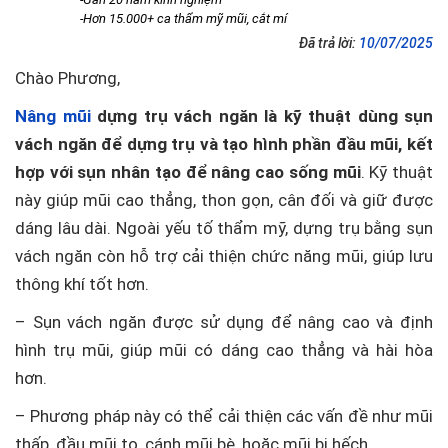
-Hơn 15.000+ ca thẩm mỹ mũi, cắt mí
Đã trả lời:
10/07/2025
Chào Phương,
Nâng mũi
dựng trụ vách ngăn là kỹ thuật dùng sụn
vách ngăn để dựng trụ và tạo hình phần đầu mũi, kết
hợp với sụn nhân tạo để nâng cao sống mũi
. Kỹ thuật
này giúp mũi cao thẳng, thon gọn, cân đối và giữ được
dáng lâu dài. Ngoài yếu tố thẩm mỹ, dựng trụ bằng sụn
vách ngăn còn hỗ trợ cải thiện chức năng mũi, giúp lưu
thông khí tốt hơn.
– Sụn vách ngăn được sử dụng để nâng cao và định
hình trụ mũi, giúp mũi có dáng cao thẳng và hài hòa
hơn.
– Phương pháp này có thể cải thiện các vấn đề như mũi
thấp, đầu mũi to, cánh mũi bè, hoặc mũi bị hếch.