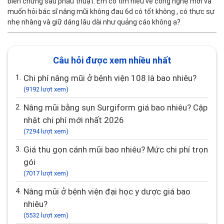
biến chứng sau phẫu thuật. Em có tìm hiểu về công nghệ mới và
muốn hỏi bác sĩ nâng mũi không đau 6d có tốt không , có thực sự
nhẹ nhàng và giữ dáng lâu dài như quảng cáo không ạ?
Câu hỏi được xem nhiều nhất
1.
Chi phí nâng mũi ở bệnh viện 108 là bao nhiêu?
(9192 lượt xem)
2.
Nâng mũi bằng sụn Surgiform giá bao nhiêu? Cập
nhật chi phí mới nhất 2026
(7294 lượt xem)
3.
Giá thu gọn cánh mũi bao nhiêu? Mức chi phí trọn
gói
(7017 lượt xem)
4.
Nâng mũi ở bệnh viện đại học y dược giá bao
nhiêu?
(5532 lượt xem)