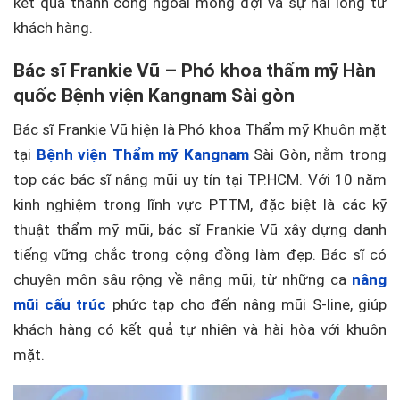
kết quả thành công ngoài mong đợi và sự hài lòng từ
khách hàng.
Bác sĩ Frankie Vũ – Phó khoa thẩm mỹ Hàn
quốc Bệnh viện Kangnam Sài gòn
Bác sĩ Frankie Vũ hiện là Phó khoa Thẩm mỹ Khuôn mặt
tại
Bệnh viện Thẩm mỹ Kangnam
Sài Gòn, nằm trong
top các bác sĩ nâng mũi uy tín tại TP.HCM. Với 10 năm
kinh nghiệm trong lĩnh vực PTTM, đặc biệt là các kỹ
thuật thẩm mỹ mũi, bác sĩ Frankie Vũ xây dựng danh
tiếng vững chắc trong cộng đồng làm đẹp. Bác sĩ có
chuyên môn sâu rộng về nâng mũi, từ những ca
nâng
mũi cấu trúc
phức tạp cho đến nâng mũi S-line, giúp
khách hàng có kết quả tự nhiên và hài hòa với khuôn
mặt.