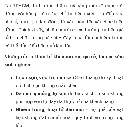
Tại TPHCM, thị trường thẩm mỹ nâng mũi vô cùng sôi
động với hàng trăm địa chỉ từ bệnh viện lớn đến spa
nhỏ lẻ, mức giá dao động từ vài triệu đến vài chục triệu
đồng. Chính vì vậy, nhiều người có xu hướng ưu tiên giá
rẻ hơn chất lượng bác sĩ – đây là sai lầm nghiêm trọng
có thể dẫn đến hậu quả lâu dài.
Những rủi ro thực tế khi chọn nơi giá rẻ, bác sĩ kém
kinh nghiệm:
Lệch sụn, vẹo trụ mũi
sau 3–6 tháng do kỹ thuật
cố định sụn không chắc chắn.
Da mũi bị mỏng, lộ sụn
do bác sĩ chọn sụn không
phù hợp với độ dày da thực tế của khách hàng.
Nhiễm trùng, hoại tử đầu mũi
– hệ quả của vật
liệu không đạt chuẩn hoặc quy trình vô trùng lỏng
lẻo.