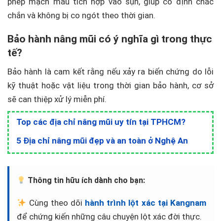
phép mạch máu tích hợp vào sụn, giúp cố định chắc
chắn và không bị co ngót theo thời gian.
Bảo hành nâng mũi có ý nghĩa gì trong thực
tế?
Bảo hành là cam kết rằng nếu xảy ra biến chứng do lỗi
kỹ thuật hoặc vật liệu trong thời gian bảo hành, cơ sở
sẽ can thiệp xử lý miễn phí.
Top các địa chỉ nâng mũi uy tín tại TPHCM?
5 Địa chỉ nâng mũi đẹp và an toàn ở Nghệ An
Thông tin hữu ích dành cho bạn:
Cùng theo dõi
hành trình lột xác tại Kangnam
để chứng kiến những câu chuyện lột xác đời thực.