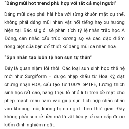
“Dáng mũi hot trend phù hợp với tất cả mọi người”
Dáng mũi đẹp phải hài hòa với từng khuôn mặt cụ thể,
không phải dáng mũi nhân vật nổi tiếng hay xu hướng
hiện tại. Bác sĩ giỏi sẽ phân tích tỷ lệ nhân trắc học Á
Đông, cân nhắc cấu trúc xương sọ và các đặc điểm
riêng biệt của bạn để thiết kế dáng mũi cá nhân hóa.
“Sụn nhân tạo luôn tệ hơn sụn tự thân”
Đây là quan niệm lỗi thời. Các loại sụn sinh học thế hệ
mới như Surgiform – được nhập khẩu từ Hoa Kỳ, đạt
chứng nhận FDA, cấu tạo từ 100% ePTFE, tương thích
sinh học rất cao, hàng triệu lỗ nhỏ li ti trên bề mặt cho
phép mạch máu bám vào giúp sụn tích hợp chắc chắn
vào khoang mũi, không bị co ngót theo thời gian. Đây
không phải sụn rẻ tiền mà là vật liệu y tế cao cấp được
kiểm định nghiêm ngặt.