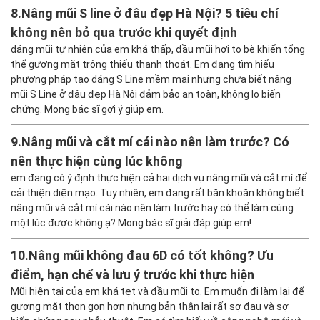
8.
Nâng mũi S line ở đâu đẹp Hà Nội? 5 tiêu chí
không nên bỏ qua trước khi quyết định
dáng mũi tự nhiên của em khá thấp, đầu mũi hơi to bè khiến tổng
thể gương mặt trông thiếu thanh thoát. Em đang tìm hiểu
phương pháp tạo dáng S Line mềm mại nhưng chưa biết nâng
mũi S Line ở đâu đẹp Hà Nội đảm bảo an toàn, không lo biến
chứng. Mong bác sĩ gợi ý giúp em.
9.
Nâng mũi và cắt mí cái nào nên làm trước? Có
nên thực hiện cùng lúc không
em đang có ý định thực hiện cả hai dịch vụ nâng mũi và cắt mí để
cải thiện diện mạo. Tuy nhiên, em đang rất băn khoăn không biết
nâng mũi và cắt mí cái nào nên làm trước hay có thể làm cùng
một lúc được không ạ? Mong bác sĩ giải đáp giúp em!
10.
Nâng mũi không đau 6D có tốt không? Ưu
điểm, hạn chế và lưu ý trước khi thực hiện
Mũi hiện tại của em khá tẹt và đầu mũi to. Em muốn đi làm lại để
gương mặt thon gọn hơn nhưng bản thân lại rất sợ đau và sợ