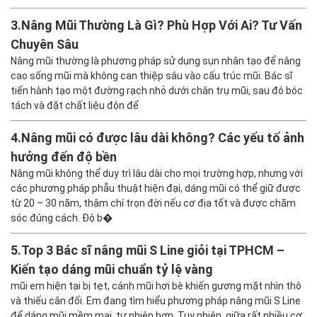
3.
Nâng Mũi Thường Là Gì? Phù Hợp Với Ai? Tư Vấn
Chuyên Sâu
Nâng mũi thường là phương pháp sử dụng sụn nhân tạo để nâng
cao sống mũi mà không can thiệp sâu vào cấu trúc mũi. Bác sĩ
tiến hành tạo một đường rạch nhỏ dưới chân trụ mũi, sau đó bóc
tách và đặt chất liệu độn để
4.
Nâng mũi có được lâu dài không? Các yếu tố ảnh
hưởng đến độ bền
Nâng mũi không thể duy trì lâu dài cho mọi trường hợp, nhưng với
các phương pháp phẫu thuật hiện đại, dáng mũi có thể giữ được
từ 20 – 30 năm, thậm chí trọn đời nếu cơ địa tốt và được chăm
sóc đúng cách. Độ b�
5.
Top 3 Bác sĩ nâng mũi S Line giỏi tại TPHCM –
Kiến tạo dáng mũi chuẩn tỷ lệ vàng
mũi em hiện tại bị tẹt, cánh mũi hơi bè khiến gương mặt nhìn thô
và thiếu cân đối. Em đang tìm hiểu phương pháp nâng mũi S Line
để dáng mũi mềm mại, tự nhiên hơn. Tuy nhiên, giữa rất nhiều cơ