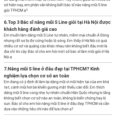
sở hiện nay, em phân vân không biết bác sĩ nào nâng mũi S line
giỏi TPHCM ạ?
6.
Top 3 Bác sĩ nâng mũi S Line giỏi tại Hà Nội được
khách hàng đánh giá cao
Em muốn làm dáng mũi S Line tự nhiên, mềm mại chuẩn Á Đông
nhưng rất sợ bị đơ cứng hoặc lộ sóng. Em thấy ở Hà Nội có quá
nhiều cơ sở và quảng cáo khác nhau nên không biết đâu mới là
địa chỉ tin cậy. Bác sĩ cho em hỏi một số bác sĩ làm mũi giỏi ở Hà
Nội ạ
7.
Nâng mũi S line ở đâu đẹp tại TPHCM? Kinh
nghiệm lựa chọn cơ sở an toàn
Em đang có ý định đi làm lại dáng mũi vì mũi hiện tại của em khá
tẹt, cánh mũi hơi bè khiến gương mặt thiếu cân đối. Em thích
dáng mũi S line cong nhẹ tự nhiên chuẩn Hàn Quốc nhưng lo lắng
không biết chọn cơ sở nào an toàn, không bị biến chứng hay lộ
sụn. Bác sĩ cho em hỏi nâng mũi S line ở đâu đẹp TPHCM và cần
dựa vào những tiêu chí nào để lựa chọn ạ?