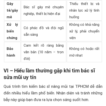
Gây
Thiếu thiết bị và
Bác sĩ gây mê chuyên
tê/gây
nhân lực xử lý tình
nghiệp, thiết bị hiện đại
mê
huống
Xử lý
Không có khả năng
Có phác đồ và đội ngũ
biến
xử lý, phải chuyển
sẵn sàng
chứng
viện
Cam kết rõ ràng bằng
Bảo
Không có hoặc rất
văn bản (10 năm – trọn
hành
mờ nhạt
đời)
VI – Hiểu lầm thường gặp khi tìm bác sĩ
sửa mũi uy tín
Quá trình tìm kiếm bác sĩ nâng mũi tại TPHCM dễ dẫn
đến nhiều hiểu lầm phổ biến. Nhận diện và tránh những
bẫy này giúp bạn đưa ra lựa chọn sáng suốt hơn.