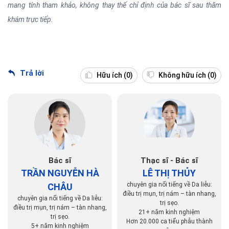
mang tính tham khảo, không thay thế chỉ định của bác sĩ sau thăm
khám trực tiếp.
Trả lời
Hữu ích
(0)
Không hữu ích
(0)
Bác sĩ
Thạc sĩ - Bác sĩ
TRẦN NGUYỄN HÀ
LÊ THỊ THỦY
chuyên gia nổi tiếng về Da liễu:
CHÂU
điều trị mụn, trị nám – tàn nhang,
chuyên gia nổi tiếng về Da liễu:
trị sẹo.
điều trị mụn, trị nám – tàn nhang,
21+ năm kinh nghiệm
trị sẹo.
Hơn 20.000 ca tiểu phẫu thành
5+ năm kinh nghiệm