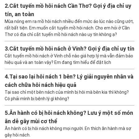
2.
Cắt tuyến mồ hôi nách Cần Thơ? Gợi ý địa chỉ uy
tín, an toàn
Mùa nóng em ra mồ hôi nách nhiều đến mức áo lúc nào cũng ướt,
rất bất tiện. Em muốn cắt tuyến mồ hôi nách. Cho em hỏi ở Cần
Thơ có địa chỉ cắt tuyến mồ hôi nách nào uy tín không ạ?
3.
Cắt tuyến mồ hôi nách ở Vinh? Gợi ý địa chỉ uy tín
Cắt tuyến mồ hôi nách ở Vinh chỗ nào giá hợp lý mà vẫn đảm bảo
hiệu quả và an toàn vậy? Em đang tìm hiểu để đặt lịch
4.
Tại sao lại hôi nách 1 bên? Lý giải nguyên nhân và
cách chữa hôi nách hiệu quả
Tại sao chỉ một bên nách của mình bị hôi mà bên kia thì không?
Có phải mình bị bệnh lý gì không?
5.
Ăn hành có bị hôi nách không? Lưu ý một số món
ăn dễ gây mùi cơ thể
Ăn hành có bị hôi nách không mọi người. En thích ăn hành mà sợ
gây hôi nách.