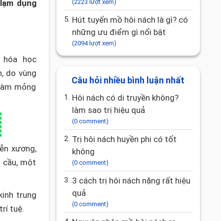
 lạm dụng
(2223 lượt xem)
5.
Hút tuyến mồ hôi nách là gì? có
những ưu điểm gì nổi bật
(2094 lượt xem)
c hóa học
, do vùng
Câu hỏi nhiều bình luận nhất
ể làm mỏng
1.
Hôi nách có di truyền không?
làm sao trị hiệu quả
(0 comment)
2.
trị hôi nách huyền phi có tốt
ễn xương,
không
g cầu, một
(0 comment)
3.
3 cách trị hôi nách nặng rất hiệu
quả
inh trung
(0 comment)
rí tuệ.