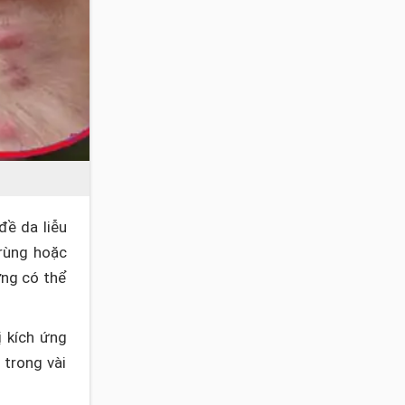
đề da liễu
trùng hoặc
ợng có thể
ị kích ứng
 trong vài