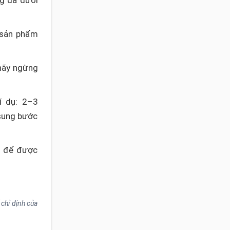
g da dưới
 sản phẩm
 hãy ngừng
í dụ: 2–3
 sung bước
ễu để được
chỉ định của