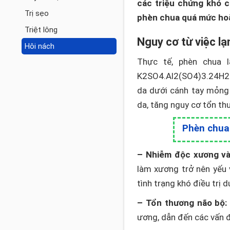
các triệu chứng khó 
Trị sẹo
phèn chua quá mức ho
Triệt lông
Nguy cơ từ việc l
Hôi nách
Thực tế, phèn chua 
K2SO4.Al2(SO4)3.24H2O
da dưới cánh tay mỏng 
da, tăng nguy cơ tổn th
Phèn chua 
– Nhiễm độc xương và
làm xương trở nên yếu 
tình trạng khó điều trị 
– Tổn thương não bộ:
ương, dẫn đến các vấn đề