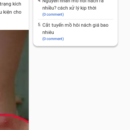
4.
Nguyên nhân mồ hôi nách ra
trạng kích
nhiều? cách xử lý kịp thời
u kiện cho
(0 comment)
5.
Cắt tuyến mồ hôi nách giá bao
nhiêu
(0 comment)