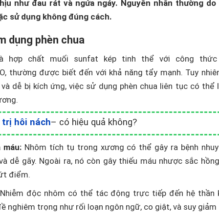
chịu như đau rát và ngứa ngáy. Nguyên nhân thường do
ặc sử dụng không đúng cách.
ạm dụng phèn chua
là hợp chất muối sunfat kép tinh thể với công thứ
, thường được biết đến với khả năng tẩy mạnh. Tuy nhiên
và dễ bị kích ứng, việc sử dụng phèn chua liên tục có th
ương.
trị hôi nách
– có hiệu quả không?
 máu:
Nhôm tích tụ trong xương có thể gây ra bệnh nhuy
và dễ gãy. Ngoài ra, nó còn gây thiếu máu nhược sắc hồn
dứt điểm.
Nhiễm độc nhôm có thể tác động trực tiếp đến hệ thần k
 nghiêm trọng như rối loạn ngôn ngữ, co giật, và suy giảm t