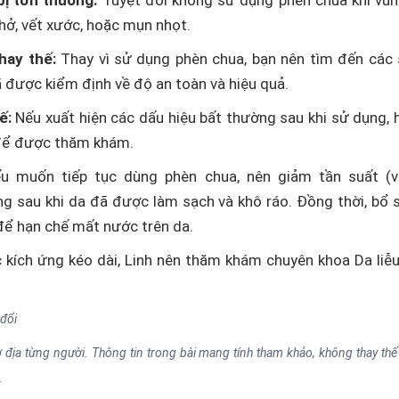
bị tổn thương:
Tuyệt đối không sử dụng phèn chua khi vùn
hở, vết xước, hoặc mụn nhọt.
hay thế:
Thay vì sử dụng phèn chua, bạn nên tìm đến các
 được kiểm định về độ an toàn và hiệu quả.
ế:
Nếu xuất hiện các dấu hiệu bất thường sau khi sử dụng,
 để được thăm khám.
ếu muốn tiếp tục dùng phèn chua, nên giảm tần suất (v
ùng sau khi da đã được làm sạch và khô ráo. Đồng thời, bổ
để hạn chế mất nước trên da.
c kích ứng kéo dài, Linh nên thăm khám chuyên khoa Da li
 đổi
địa từng người. Thông tin trong bài mang tính tham khảo, không thay thế 
.