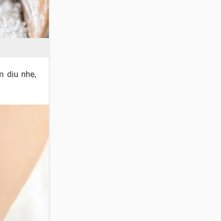
m dịu nhẹ,
.