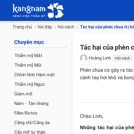
Trang chủ
Hỏi đáp
Hôi nách
Tác hại của phèn chua trị h
Chuyên mục
Tác hại của phèn c
Thẩm mỹ Mắt
Hoàng Linh
Hôi nách
Thẩm mỹ Mũi
Phèn chua có gây ra tác
Chỉnh hình Hàm mặt
cánh tay hơi khô và bong
Thẩm mỹ Ngực
Giảm mỡ
Nám - Tàn nhang
Filler/Botox
Chào Linh,
Căng chỉ/Căng da
Những tác hại của ph
Cấy mỡ tự thân