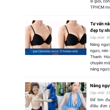
sĩ giỏi, c
TP.HCM man
Tư vấn nâ
đẹp tự nh
Cập nhật: 3
Nâng ngực 
ngực, nên 
Thanh Hóa
chuyên môn
nâng ngực 
Nâng ngự
Cập nhật: 2
Để tìm đư
điều đơn 