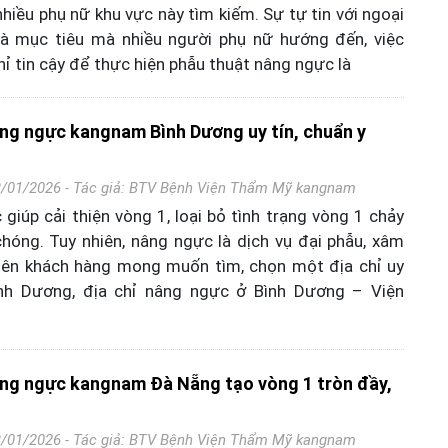
hiều phụ nữ khu vực này tìm kiếm. Sự tự tin với ngoại
 là mục tiêu mà nhiều người phụ nữ hướng đến, việc
hỉ tin cậy để thực hiện phẫu thuật nâng ngực là
âng ngực kangnam Bình Dương uy tín, chuẩn y
3/01/2026 - Tác giả:
BTV Bệnh Viện Thẩm Mỹ kangnam
giúp cải thiện vòng 1, loại bỏ tình trạng vòng 1 chảy
hóng. Tuy nhiên, nâng ngực là dịch vụ đại phẫu, xâm
 nên khách hàng mong muốn tìm, chọn một địa chỉ uy
Bình Dương, địa chỉ nâng ngực ở Bình Dương – Viện
âng ngực kangnam Đà Nẵng tạo vòng 1 tròn đầy,
3/01/2026 - Tác giả:
BTV Bệnh Viện Thẩm Mỹ kangnam