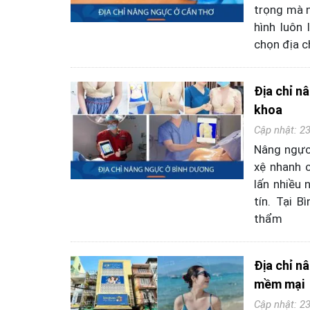
trọng mà n
hình luôn
chọn địa c
Địa chỉ n
khoa
Cập nhật: 2
Nâng ngực 
xệ nhanh c
lấn nhiều
tín. Tại 
thẩm
Địa chỉ n
mềm mại
Cập nhật: 2