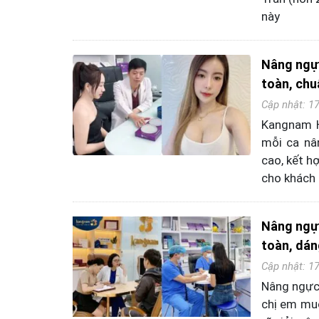
này
Nâng ngực
toàn, chu
Cập nhật: 1
Kangnam Hà
mỗi ca nâ
cao, kết h
cho khách 
Nâng ngự
toàn, dán
Cập nhật: 1
Nâng ngực 
chị em muố