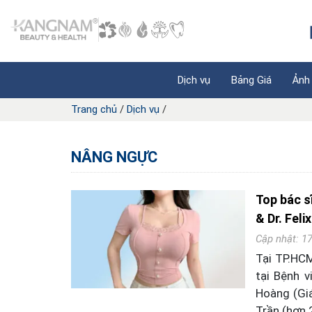
Dịch vụ
Bảng Giá
Ảnh
Trang chủ
/
Dịch vụ
/
NÂNG NGỰC
Top bác s
& Dr. Feli
Cập nhật: 1
Tại TP.HCM
tại Bệnh 
Hoàng (Giá
Trần (hơn 