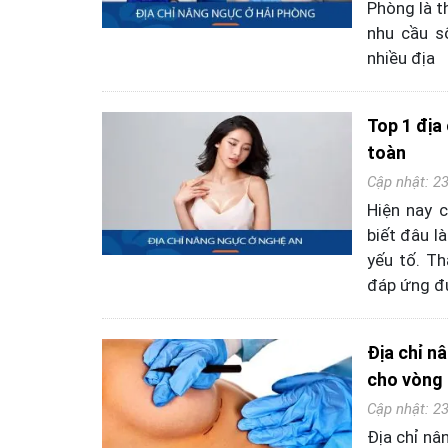
Phòng là t
nhu cầu s
nhiều địa
Top 1 địa
toàn
Cập nhật: 2
Hiện nay 
biết đâu l
yếu tố. T
đáp ứng đư
Địa chỉ n
cho vòng 
Cập nhật: 2
Địa chỉ nâ