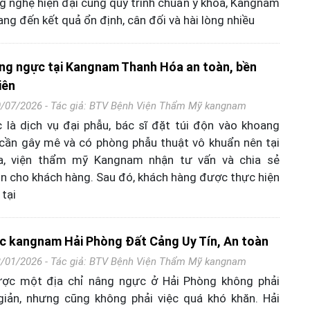
ông nghệ hiện đại cùng quy trình chuẩn y khoa, Kangnam
g đến kết quả ổn định, cân đối và hài lòng nhiều
ng ngực tại Kangnam Thanh Hóa an toàn, bền
iên
0/07/2026 - Tác giả:
BTV Bệnh Viện Thẩm Mỹ kangnam
là dịch vụ đại phẫu, bác sĩ đặt túi độn vào khoang
cần gây mê và có phòng phẫu thuật vô khuẩn nên tại
, viện thẩm mỹ Kangnam nhận tư vấn và chia sẻ
 cho khách hàng. Sau đó, khách hàng được thực hiện
tại
c kangnam Hải Phòng Đất Cảng Uy Tín, An toàn
3/01/2026 - Tác giả:
BTV Bệnh Viện Thẩm Mỹ kangnam
ợc một địa chỉ nâng ngực ở Hải Phòng không phải
giản, nhưng cũng không phải việc quá khó khăn. Hải