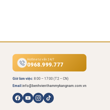
Hotline tư vấn 24/7
0968.999.777
Giờ làm việc:
8:00 – 17:00 (T2 – CN)
Email:
info@benhvienthammykangnam.com.vn