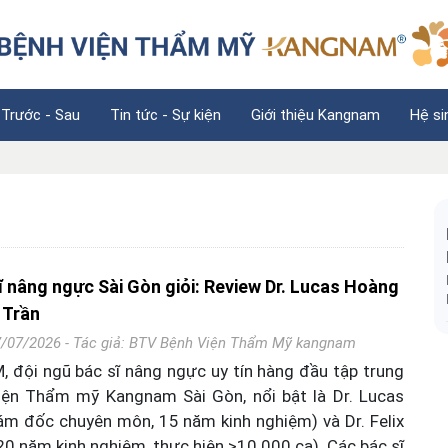
 Trước - Sau
Tin tức - Sự kiện
Giới thiệu Kangnam
Hệ si
ĩ nâng ngực Sài Gòn giỏi: Review Dr. Lucas Hoàng
x Trần
7/07/2026 - Tác giả:
BTV Bệnh Viện Thẩm Mỹ kangnam
, đội ngũ bác sĩ nâng ngực uy tín hàng đầu tập trung
viện Thẩm mỹ Kangnam Sài Gòn, nổi bật là Dr. Lucas
m đốc chuyên môn, 15 năm kinh nghiệm) và Dr. Felix
20 năm kinh nghiệm, thực hiện >10.000 ca). Các bác sĩ