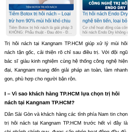
Tiêm Botox trị hôi nách – Loại
Trị hôi nách Endo Dry:
trừ hơn 90% mùi hôi khó chịu
nghệ tiên tiến, loại bỏ 
Tiêm Botox trị hôi nách là giải pháp 3
nhanh chóng, không sẹ
Cơ chế hoạt động của công n
KHÔNG: Phẫu thuật - Đau đớn - Để
hôi nách Endo Dry không cầ
lại sẹo. Chỉ sau 1 lần thực hiện thủ
thuật là chiếu laser phá vỡ t
thuật, bạn có thể giảm tới hơn 90%
màng nhầy, dùng thiết bị nội 
Trị hôi nách tại Kangnam TP.HCM giúp xử lý mùi hôi
mùi hôi khó chịu, trả lại vùng nách
bỏ bã nhờn. Đây là phương p
trắng sáng đều màu và không bị nặng
hôi nách VĨNH VIỄN chỉ sau
nách tận gốc, cải thiện rõ chỉ sau điều trị. Với đội ngũ
mùi trong thời gian dài. Tuy nhiên,
thực hiện không phẫu thuật 
bác sĩ giàu kinh nghiệm cùng hệ thống công nghệ hiện
phương pháp chống chỉ định cho một
đau - không để lại sẹo xấu,
số...
mất nhiều...
đại, Kangnam mang đến giải pháp an toàn, làm nhanh
gọn, phù hợp cho người bận rộn.
I – Vì sao khách hàng TP.HCM lựa chọn trị hôi
nách tại Kangnam TP.HCM?
Dân Sài Gòn và khách hàng các tỉnh phía Nam tin chọn
trị hôi nách tại Kangnam TP.HCM trước hết vì đây là
chi nhánh chính quy, được cấp phép hoạt động đầy đủ,