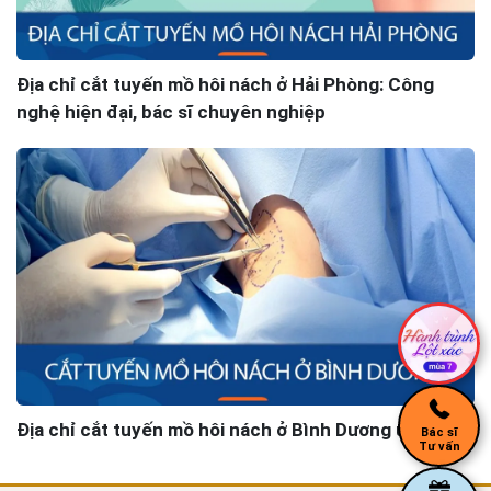
Địa chỉ cắt tuyến mồ hôi nách ở Hải Phòng: Công
nghệ hiện đại, bác sĩ chuyên nghiệp
Địa chỉ cắt tuyến mồ hôi nách ở Bình Dương uy tín
Bác sĩ
Tư vấn