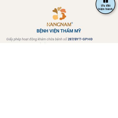
Ưu đãi
hiện hành
Giấy phép hoạt động khám chữa bệnh số
287/BYT-GPHĐ
do Bộ Y tế cấp ngày 03/12/2020.
Về Kangnam
Dịch vụ nổi bật
Hotline tư vấn 24/7