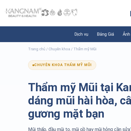
Dịch vụ
Bảng Giá
Ảnh
Trang chủ
/ Chuyên khoa / Thẩm mỹ Mũi
CHUYÊN KHOA THẨM MỸ MŨI
Thẩm mỹ Mũi tại K
dáng mũi hài hòa, câ
gương mặt bạn
Mũi thấp, đầu mũi to, mũi gồ hay mũi hỏng cần sử