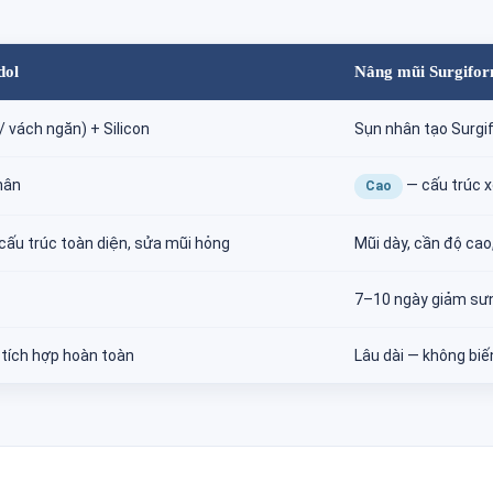
dol
Nâng mũi Surgifo
/ vách ngăn) + Silicon
Sụn nhân tạo Surgi
hân
— cấu trúc x
Cao
 cấu trúc toàn diện, sửa mũi hỏng
Mũi dày, cần độ cao
7–10 ngày giảm sư
 tích hợp hoàn toàn
Lâu dài — không biế