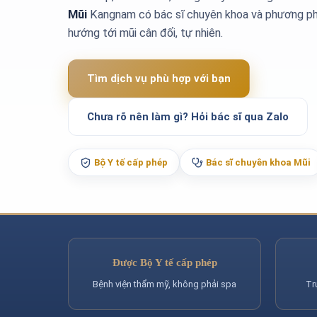
Mũi
Kangnam có bác sĩ chuyên khoa và phương ph
hướng tới mũi cân đối, tự nhiên.
Tìm dịch vụ phù hợp với bạn
Chưa rõ nên làm gì? Hỏi bác sĩ qua Zalo
Bộ Y tế cấp phép
Bác sĩ chuyên khoa Mũi
Được Bộ Y tế cấp phép
Bệnh viện thẩm mỹ, không phải spa
Tr