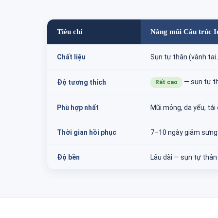
Tiêu chí
Nâng mũi Cấu trúc I
Chất liệu
Sụn tự thân (vành tai 
— sụn tự t
Độ tương thích
Rất cao
Phù hợp nhất
Mũi mỏng, da yếu, tái
Thời gian hồi phục
7–10 ngày giảm sưng
Độ bền
Lâu dài — sụn tự thân