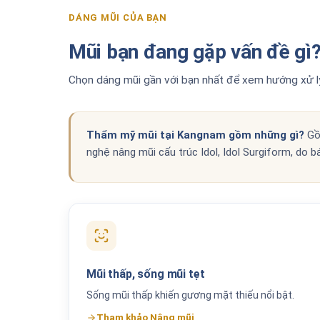
DÁNG MŨI CỦA BẠN
Mũi bạn đang gặp vấn đề gì
Chọn dáng mũi gần với bạn nhất để xem hướng xử lý
Thẩm mỹ mũi tại Kangnam gồm những gì?
Gồm
nghệ nâng mũi cấu trúc Idol, Idol Surgiform, do b
Mũi thấp, sống mũi tẹt
Sống mũi thấp khiến gương mặt thiếu nổi bật.
Tham khảo Nâng mũi