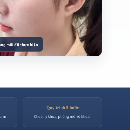
ng mũi đã thực hiện
Quy trình 5 bước
form
Chuẩn y khoa, phòng mổ vô khuẩn