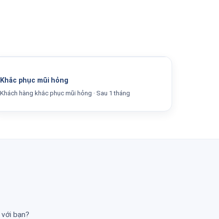
Before / After
Khắc phục mũi hỏng
Khách hàng khắc phục mũi hỏng · Sau 1 tháng
m
 với bạn?