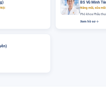
g)
BS Vũ Minh Tân
 Nội
Nâng mũi, sửa mũi
Phó khoa Phẫu thuậ
Xem hồ sơ
yễn)