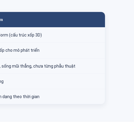
rm
form (cấu trúc xốp 3D)
ốp cho mô phát triển
, sống mũi thẳng, chưa từng phẫu thuật
ng
n dạng theo thời gian