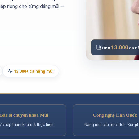
áp riêng cho từng dáng mũi —
13.000
Hơn
ca nâ
13.000+ ca nâng mũi
Bác sĩ chuyên khoa Mũi
Công nghệ Hàn Quốc
ực tiếp thăm khám & thực hiện
Nâng mũi cấu trúc Idol · Surgi