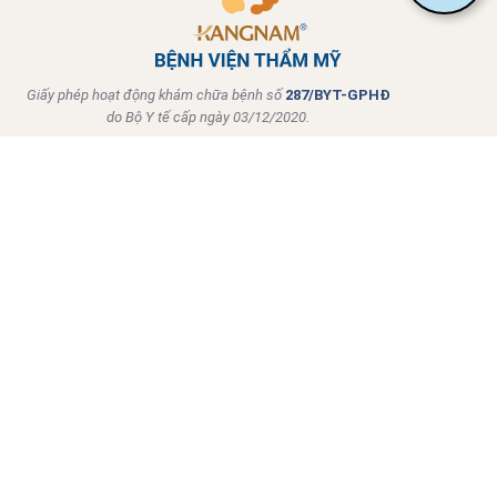
Giấy phép hoạt động khám chữa bệnh số
287/BYT-GPHĐ
do Bộ Y tế cấp ngày 03/12/2020.
Về Kangnam
Dịch vụ nổi bật
Hotline tư vấn 24/7
0968.999.777
Giờ làm việc:
8:00 – 17:00 (T2 – CN)