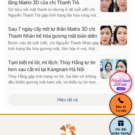
tầng Matrix 3D của chị Thanh Trà
Sở hữu nét mặt thanh tú nhưng ở độ tuổi u40 chị
Nguyễn Thanh Trà gặp tình trạng lão hóa vùng má,
thái dương và hốc mắt sâu khiến chị luôn trong
trạng thái mệt mỏi. Quyết định thực hiện cấy mỡ đa
Sau 7 ngày cấy mỡ tự thân Matrix 3D chị
tầng Matrix 3D tại Bệnh viện Thẩm mỹ Kangnam Hà
Thanh Nhàn trẻ hóa gương mặt toàn diện
Nội đã giúp chị thay đổi diện mạo ngoạn mục chỉ
Bước vào độ tuổi U40, chị Nguyễn Thanh Nhàn gặp
sau 7 ...
tình trạng lão hóa gương mặt, lõm hóp ở má, thái
dương và hốc mắt. Quyết định lựa chọn công nghệ
cấy mỡ tự thân đa tầng Matrix 3D tại Bệnh viện
Tạm biệt mí lót, mí lệch: Thúy Hằng tự tin
Thẩm mỹ Kangnam, chị Nhàn đã có màn "lột xác"
hơn sau cắt mí tại Kangnam Hà Nội
ngoạn mục. Chỉ sau 7 ngày, gương mặt hốc hác,
Thúy Hằng gặp tình trạng mí lót, hai bên mí không
mệt mỏi ngày ...
đều khiến gương mặt kém sắc và thiếu tự tin trong
giao tiếp hằng ngày. Sau khi tìm hiểu kỹ, Thúy Hằng
đã lựa chọn Bệnh viện Thẩm mỹ Kangnam Hà Nội
để khắc phục khuyết điểm đôi mắt.
Hiện tất cả
Bác sĩ
Tư vấn
Ưu đãi
hiện hành