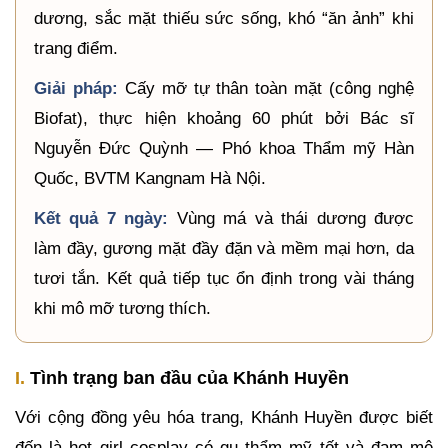
dương, sắc mặt thiếu sức sống, khó “ăn ảnh” khi
trang điểm.
Giải pháp:
Cấy mỡ tự thân toàn mặt (công nghệ
Biofat), thực hiện khoảng 60 phút bởi Bác sĩ
Nguyễn Đức Quỳnh — Phó khoa Thẩm mỹ Hàn
Quốc, BVTM Kangnam Hà Nội.
Kết quả 7 ngày:
Vùng má và thái dương được
làm đầy, gương mặt đầy đặn và mềm mại hơn, da
tươi tắn. Kết quả tiếp tục ổn định trong vài tháng
khi mô mỡ tương thích.
I.
Tình trạng ban đầu của Khánh Huyền
Với cộng đồng yêu hóa trang, Khánh Huyền được biết
đến là hot girl cosplay có gu thẩm mỹ tốt và đam mê