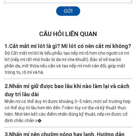
GỬI
CÂU HỎI LIÊN QUAN
1.
Cắt mắt mí lót là gì? Mí lót có nên cắt mí không?
Độ Cắt mắt mí lót là tiểu phẫu tạo nếp mí rõ hơn cho người có mí
lót (nếp mí rất nhỏ hoặc bị da mí che khuất). Bác sĩ sẽ loại bỏ
phần da, mỡ thừa nếu cần và tạo nếp mí mới cân đối, giúp mắt
trông to, rõ mí và hà
2.
Nhấn mí giữ được bao lâu khi nào làm lại và cách
duy trì lâu dài
Nhấn mí có thể duy trì được khoảng 3–5 năm, một số trường hợp
có thể duy trì lâu hơn lên đến 7 năm tùy cơ địa và kỹ thuật thực
hiện. Nhờ liên kết các điểm nhấn đúng kỹ thuật, nếp mí được cố
định chắc chắn v�
3.
Nhấn mí nên chườm nóng hay lạnh. Hướng dẫn