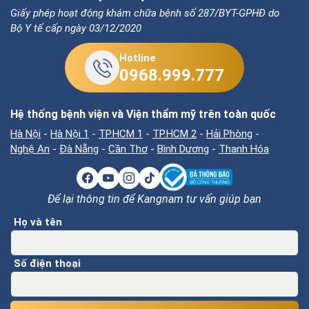
Giấy phép hoạt động khám chữa bệnh số 287/BYT-GPHĐ do
Bộ Y tế cấp ngày 03/12/2020
Hotline
0968.999.777
Hệ thống bệnh viện và Viện thẩm mỹ trên toàn quốc
Hà Nội
-
Hà Nội 1
-
TP.HCM 1
-
TP.HCM 2
-
Hải Phòng
-
Nghệ An
-
Đà Nẵng
-
Cần Thơ
-
Bình Dương
-
Thanh Hóa
Để lại thông tin để Kangnam tư vấn giúp bạn
Họ và tên
Số điện thoại