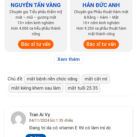
NGUYỄN TẤN VÀNG
HÁN ĐỨC ANH
Chuyên gia Tiểu phẫu thẩm mỹ
Chuyên gia Phẫu thuật Hàm mặt
mắt – mũi – gương mặt
& Răng – Hàm – Mặt
10+ năm kinh nghiệm
10+ năm kinh nghiệm
Hơn 4.000 ca tiểu phẫu thành
Hơn 9.250 ca phẫu thuật hàm
công
mặt thành công
Bác sĩ tư vấn
Bác sĩ tư vấn
Xem thêm
Chủ đề:
mắt bệnh nền chức năng
mắt cắt mí
mắt kiêng khem sau làm
mắt tuổi 25 35
Tran Ai Vy
04/11/2024 lúc 1:35 chiều
Đang trị da có vitamin E thì có làm mí dc