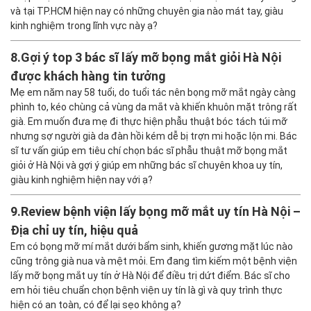
và tại TP.HCM hiện nay có những chuyên gia nào mát tay, giàu
kinh nghiệm trong lĩnh vực này ạ?
8.
Gợi ý top 3 bác sĩ lấy mỡ bọng mắt giỏi Hà Nội
được khách hàng tin tưởng
Mẹ em năm nay 58 tuổi, do tuổi tác nên bọng mỡ mắt ngày càng
phình to, kéo chùng cả vùng da mắt và khiến khuôn mặt trông rất
già. Em muốn đưa mẹ đi thực hiện phẫu thuật bóc tách túi mỡ
nhưng sợ người già da đàn hồi kém dễ bị trợn mi hoặc lộn mi. Bác
sĩ tư vấn giúp em tiêu chí chọn bác sĩ phẫu thuật mỡ bọng mắt
giỏi ở Hà Nội và gợi ý giúp em những bác sĩ chuyên khoa uy tín,
giàu kinh nghiệm hiện nay với ạ?
9.
Review bệnh viện lấy bọng mỡ mắt uy tín Hà Nội –
Địa chỉ uy tín, hiệu quả
Em có bọng mỡ mí mắt dưới bẩm sinh, khiến gương mặt lúc nào
cũng trông già nua và mệt mỏi. Em đang tìm kiếm một bệnh viện
lấy mỡ bọng mắt uy tín ở Hà Nội để điều trị dứt điểm. Bác sĩ cho
em hỏi tiêu chuẩn chọn bệnh viện uy tín là gì và quy trình thực
hiện có an toàn, có để lại sẹo không ạ?