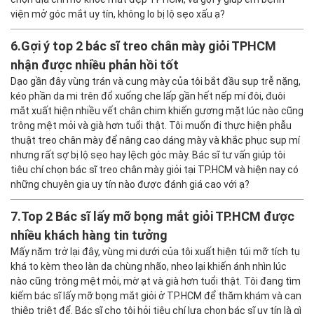
viện mở góc mắt uy tín, không lo bị lộ sẹo xấu ạ?
6.
Gợi ý top 2 bác sĩ treo chân mày giỏi TPHCM
nhận được nhiều phản hồi tốt
Dạo gần đây vùng trán và cung mày của tôi bắt đầu sụp trễ nặng,
kéo phần da mi trên đổ xuống che lấp gần hết nếp mí đôi, đuôi
mắt xuất hiện nhiều vết chân chim khiến gương mặt lúc nào cũng
trông mệt mỏi và già hơn tuổi thật. Tôi muốn đi thực hiện phẫu
thuật treo chân mày để nâng cao dáng mày và khắc phục sụp mí
nhưng rất sợ bị lộ sẹo hay lệch góc mày. Bác sĩ tư vấn giúp tôi
tiêu chí chọn bác sĩ treo chân mày giỏi tại TP.HCM và hiện nay có
những chuyên gia uy tín nào được đánh giá cao với ạ?
7.
Top 2 Bác sĩ lấy mỡ bọng mắt giỏi TP.HCM được
nhiều khách hàng tin tưởng
Mấy năm trở lại đây, vùng mi dưới của tôi xuất hiện túi mỡ tích tụ
khá to kèm theo làn da chùng nhão, nheo lại khiến ánh nhìn lúc
nào cũng trông mệt mỏi, mờ ạt và già hơn tuổi thật. Tôi đang tìm
kiếm bác sĩ lấy mỡ bọng mắt giỏi ở TP.HCM để thăm khám và can
thiệp triệt để. Bác sĩ cho tôi hỏi tiêu chí lựa chọn bác sĩ uy tín là gì