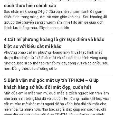
cách thực hiện chính xác
Sau nhấn mí khoảng 24 giờ đầu bạn nên chườm lạnh để giảm
thiểu tình trạng sưng, đau và cảm giác khó chịu. Sau khoảng 48
giờ, có thể chuyển sang chườm ấm, nhiệt độ ấm sẽ giúp kích
thích lưu thông máu, đẩy nhanh quá trìn
4.
Cắt mí phượng hoàng là gì? Đặc điểm và khác
biệt so với kiểu cắt mí khác
Phương pháp cắt mí phượng Hoàng là kỹ thuật tạo hình mắt
được thực hiện từ 1/3 đuôi mắt và kéo dài theo hình vòng cung.
Nhờ đó, bác sĩ có thể tạo ra nếp mí dài, cong vút và có chiều sâu
hơn. Đồng thời, bác sĩ cũng sẽ lo
5.
Bệnh viện mở góc mắt uy tín TPHCM – Giúp
khách hàng sở hữu đôi mắt đẹp, cuốn hút
Mắt của em là mắt một mí, đuôi mắt lại xếch ngược lên trên làm
cho ánh nhìn trông khá dữ và u buồn. Em đang muốn kết hợp vừa
cắt mí vừa mở khóe mắt ngoài để hạ xếch, kéo dài đôi mắt cho
hiền hòa, tự nhiên hơn. Nhờ bác sĩ giải đáp giúp em các tiêu chí
chọn địa chỉ mở khóe mắt đẹp TPHCM, và gợi ý giúp em bệnh