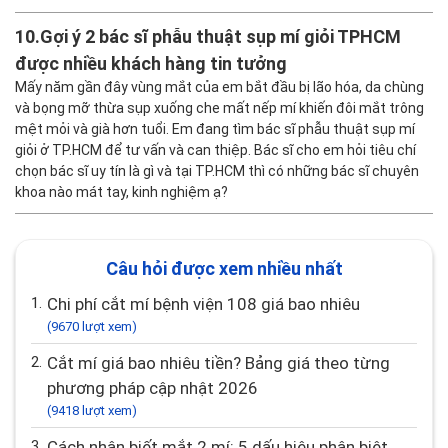
10.
Gợi ý 2 bác sĩ phẫu thuật sụp mí giỏi TPHCM
được nhiều khách hàng tin tưởng
Mấy năm gần đây vùng mắt của em bắt đầu bị lão hóa, da chùng
và bọng mỡ thừa sụp xuống che mất nếp mí khiến đôi mắt trông
mệt mỏi và già hơn tuổi. Em đang tìm bác sĩ phẫu thuật sụp mí
giỏi ở TP.HCM để tư vấn và can thiệp. Bác sĩ cho em hỏi tiêu chí
chọn bác sĩ uy tín là gì và tại TP.HCM thì có những bác sĩ chuyên
khoa nào mát tay, kinh nghiệm ạ?
Câu hỏi được xem nhiều nhất
1.
Chi phí cắt mí bệnh viện 108 giá bao nhiêu
(9670 lượt xem)
2.
Cắt mí giá bao nhiêu tiền? Bảng giá theo từng
phương pháp cập nhật 2026
(9418 lượt xem)
3.
Cách nhận biết mắt 2 mí: 5 dấu hiệu phân biệt