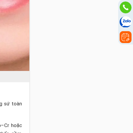
ng sứ toàn
o–Cr hoặc