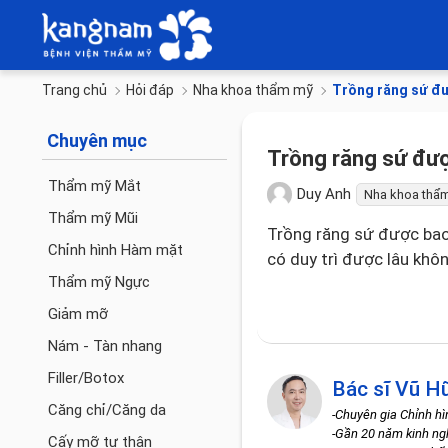
Trang chủ
Hỏi đáp
Nha khoa thẩm mỹ
Trồng răng sứ đư
Chuyên mục
Trồng răng sứ đượ
Thẩm mỹ Mắt
Duy Anh
Nha khoa thẩ
Thẩm mỹ Mũi
Trồng răng sứ được bao 
Chỉnh hình Hàm mặt
có duy trì được lâu khôn
Thẩm mỹ Ngực
Giảm mỡ
Nám - Tàn nhang
Filler/Botox
Bác sĩ Vũ H
Căng chỉ/Căng da
-Chuyên gia Chỉnh h
-Gần 20 năm kinh n
Cấy mỡ tự thân