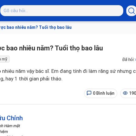
ợc bao nhiêu năm? Tuổi thọ bao lâu
c bao nhiêu năm? Tuổi thọ bao lâu
m mỹ
Đã hỏi:
nhiêu năm vậy bác sĩ. Em đang tính đi làm răng sứ nhưng c
g, hay 1 thời gian phải tháo.
0 Bình luận
190
ữu Chỉnh
ình Hàm mặt
ghiệm