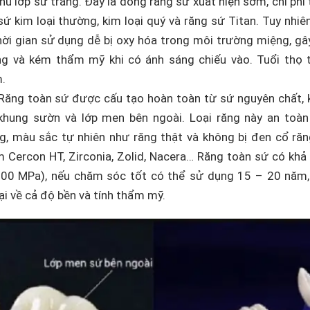
phủ lớp sứ trắng. Đây là dòng răng sứ xuất hiện sớm, chi phí
sứ kim loại thường, kim loại quý và răng sứ Titan. Tuy nhiê
hời gian sử dụng dễ bị oxy hóa trong môi trường miệng, gâ
g và kém thẩm mỹ khi có ánh sáng chiếu vào. Tuổi thọ t
.
Răng toàn sứ được cấu tạo hoàn toàn từ sứ nguyên chất, 
khung sườn và lớp men bên ngoài. Loại răng này an toàn 
g, màu sắc tự nhiên như răng thật và không bị đen cổ ră
 Cercon HT, Zirconia, Zolid, Nacera… Răng toàn sứ có khả
00 MPa), nếu chăm sóc tốt có thể sử dụng 15 – 20 năm, 
ại về cả độ bền và tính thẩm mỹ.