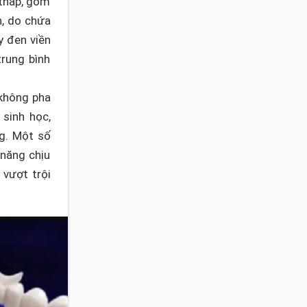
 thấp, gồm
n, do chứa
y đen viền
rung bình
không pha
sinh học,
ng. Một số
 năng chịu
vượt trội