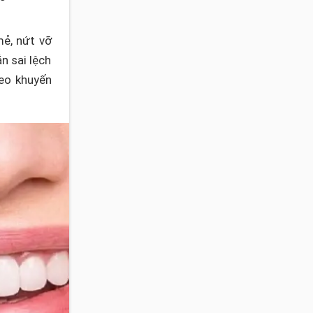
mẻ, nứt vỡ
n sai lệch
heo khuyến