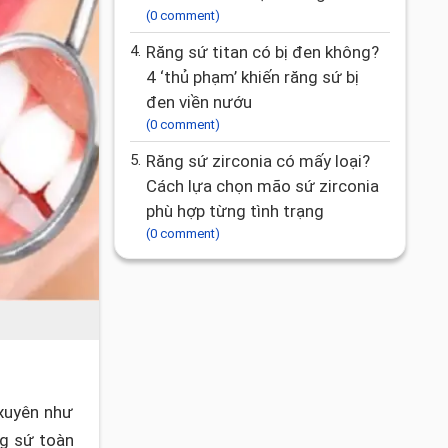
(0 comment)
4.
Răng sứ titan có bị đen không?
4 ‘thủ phạm’ khiến răng sứ bị
đen viền nướu
(0 comment)
5.
Răng sứ zirconia có mấy loại?
Cách lựa chọn mão sứ zirconia
phù hợp từng tình trạng
(0 comment)
 xuyên như
ng sứ toàn