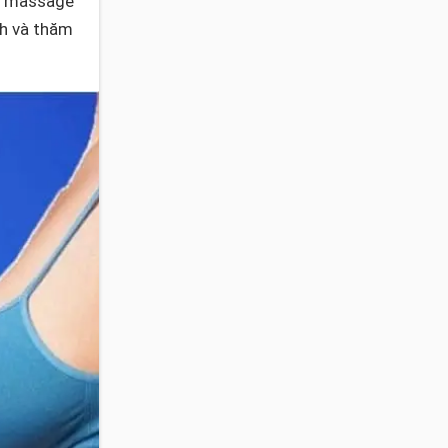
à massage
nh và thăm