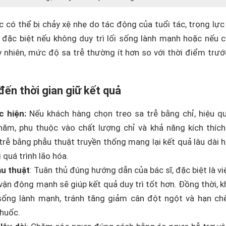
c có thể bị chảy xệ nhẹ do tác động của tuổi tác, trọng lực
, đặc biệt nếu không duy trì lối sống lành mạnh hoặc nếu 
y nhiên, mức độ sa trễ thường ít hơn so với thời điểm trướ
ến thời gian giữ kết quả
 hiện:
Nếu khách hàng chọn treo sa trễ bằng chỉ, hiệu q
 năm, phụ thuộc vào chất lượng chỉ và khả năng kích thích
 trễ bằng phẫu thuật truyền thống mang lại kết quả lâu dài 
 quá trình lão hóa.
u thuật
: Tuân thủ đúng hướng dẫn của bác sĩ, đặc biệt là v
 vận động mạnh sẽ giúp kết quả duy trì tốt hơn. Đồng thời, 
sống lành mạnh, tránh tăng giảm cân đột ngột và hạn chế
thuốc.