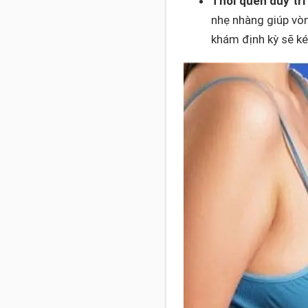
Thói quen duy trì 
nhẹ nhàng giúp vòn
khám định kỳ sẽ ké