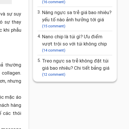
(16 comment)
3.
Nâng ngực sa trễ giá bao nhiêu?
 và sự suy
yếu tố nào ảnh hưởng tới giá
có sự thay
(15 comment)
c khi phẫu
4.
Nano chip là túi gì? Ưu điểm
vượt trội so với túi không chip
(14 comment)
5.
Treo ngực sa trễ không đặt túi
uả thường
giá bao nhiêu? Chi tiết bảng giá
 collagen.
(12 comment)
hơn, nhưng
iệc mặc áo
khách hàng
 các thói