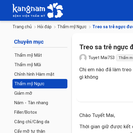
Trang chủ
Hỏi đáp
Thẩm mỹ Ngực
Treo sa trễ ngực đượ
Chuyên mục
Treo sa trễ ngực đ
Thẩm mỹ Mắt
Tuyet Mai753
Thẩm m
Thẩm mỹ Mũi
Chị em nào đã làm treo 
Chỉnh hình Hàm mặt
gì không
Thẩm mỹ Ngực
Giảm mỡ
Nám - Tàn nhang
Filler/Botox
Chào Tuyết Mai,
Căng chỉ/Căng da
Thời gian giữ được kết 
Cấy mỡ tự thân