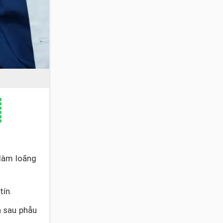
 làm loãng
tín.
h sau phẫu