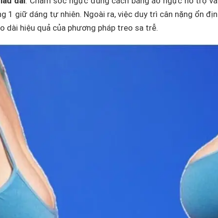
lâu dài
: Chăm sóc ngực đúng cách bằng áo ngực hỗ trợ v
g 1 giữ dáng tự nhiên. Ngoài ra, việc duy trì cân nặng ổn đị
o dài hiệu quả của phương pháp treo sa trễ.