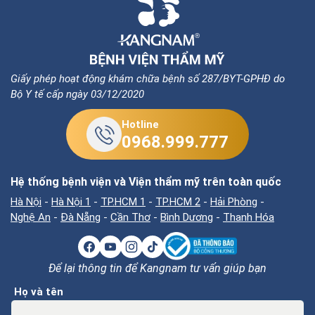
Giấy phép hoạt động khám chữa bệnh số 287/BYT-GPHĐ do
Bộ Y tế cấp ngày 03/12/2020
Hotline
0968.999.777
Hệ thống bệnh viện và Viện thẩm mỹ trên toàn quốc
Hà Nội
-
Hà Nội 1
-
TP.HCM 1
-
TP.HCM 2
-
Hải Phòng
-
Nghệ An
-
Đà Nẵng
-
Cần Thơ
-
Bình Dương
-
Thanh Hóa
Để lại thông tin để Kangnam tư vấn giúp bạn
Họ và tên