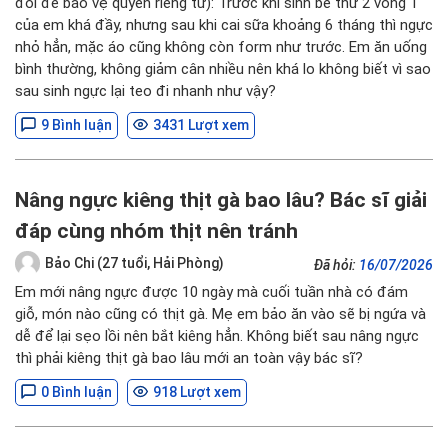
đổi để bảo vệ quyền riêng tư): Trước khi sinh bé thứ 2 vòng 1
của em khá đầy, nhưng sau khi cai sữa khoảng 6 tháng thì ngực
nhỏ hẳn, mặc áo cũng không còn form như trước. Em ăn uống
bình thường, không giảm cân nhiều nên khá lo không biết vì sao
sau sinh ngực lại teo đi nhanh như vậy?
9 Bình luận
3431 Lượt xem
Nâng ngực kiêng thịt gà bao lâu? Bác sĩ giải
đáp cùng nhóm thịt nên tránh
Bảo Chi (27 tuổi, Hải Phòng)
Đã hỏi:
16/07/2026
Em mới nâng ngực được 10 ngày mà cuối tuần nhà có đám
giỗ, món nào cũng có thịt gà. Mẹ em bảo ăn vào sẽ bị ngứa và
dễ để lại sẹo lồi nên bắt kiêng hẳn. Không biết sau nâng ngực
thì phải kiêng thịt gà bao lâu mới an toàn vậy bác sĩ?
0 Bình luận
918 Lượt xem