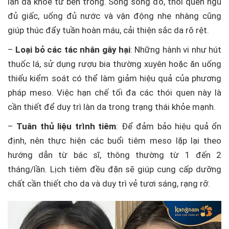
làn da khỏe từ bên trong. Song song đó, thói quen ngủ
đủ giấc, uống đủ nước và vận động nhẹ nhàng cũng
giúp thúc đẩy tuần hoàn máu, cải thiện sắc da rõ rệt.
–
Loại bỏ các tác nhân gây hại
: Những hành vi như hút
thuốc lá, sử dụng rượu bia thường xuyên hoặc ăn uống
thiếu kiểm soát có thể làm giảm hiệu quả của phương
pháp meso. Việc hạn chế tối đa các thói quen này là
cần thiết để duy trì làn da trong trạng thái khỏe mạnh.
–
Tuân thủ liệu trình tiêm
: Để đảm bảo hiệu quả ổn
định, nên thực hiện các buổi tiêm meso lặp lại theo
hướng dẫn từ bác sĩ, thông thường từ 1 đến 2
tháng/lần. Lịch tiêm đều đặn sẽ giúp cung cấp dưỡng
chất cần thiết cho da và duy trì vẻ tươi sáng, rạng rỡ.