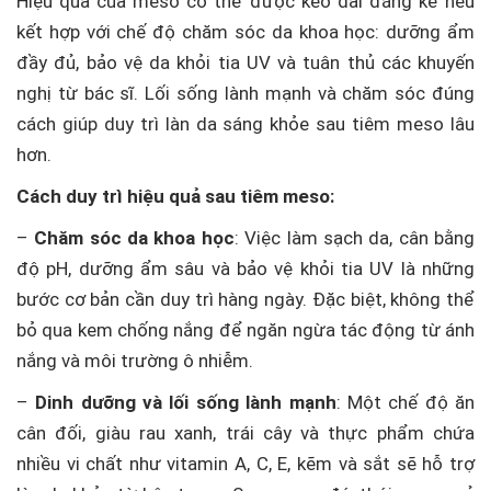
Hiệu quả của meso có thể được kéo dài đáng kể nếu
kết hợp với chế độ chăm sóc da khoa học: dưỡng ẩm
đầy đủ, bảo vệ da khỏi tia UV và tuân thủ các khuyến
nghị từ bác sĩ. Lối sống lành mạnh và chăm sóc đúng
cách giúp duy trì làn da sáng khỏe sau tiêm meso lâu
hơn.
Cách duy trì hiệu quả sau tiêm meso:
–
Chăm sóc da khoa học
: Việc làm sạch da, cân bằng
độ pH, dưỡng ẩm sâu và bảo vệ khỏi tia UV là những
bước cơ bản cần duy trì hàng ngày. Đặc biệt, không thể
bỏ qua kem chống nắng để ngăn ngừa tác động từ ánh
nắng và môi trường ô nhiễm.
–
Dinh dưỡng và lối sống lành mạnh
: Một chế độ ăn
cân đối, giàu rau xanh, trái cây và thực phẩm chứa
nhiều vi chất như vitamin A, C, E, kẽm và sắt sẽ hỗ trợ