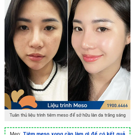
Tuân thủ liệu trình tiêm meso để sở hữu làn da trắng sáng
Mẹo:
Tiêm meso xong cần làm gì để có kết quả