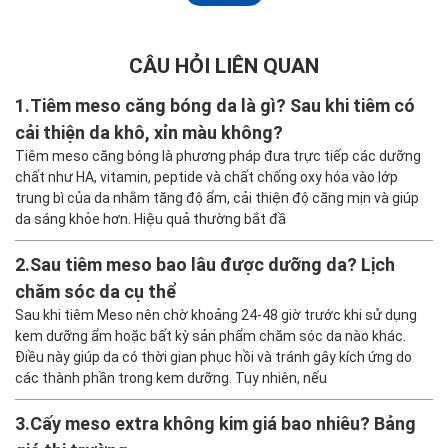
CÂU HỎI LIÊN QUAN
1.
Tiêm meso căng bóng da là gì? Sau khi tiêm có
cải thiện da khô, xỉn màu không?
Tiêm meso căng bóng là phương pháp đưa trực tiếp các dưỡng
chất như HA, vitamin, peptide và chất chống oxy hóa vào lớp
trung bì của da nhằm tăng độ ẩm, cải thiện độ căng mịn và giúp
da sáng khỏe hơn. Hiệu quả thường bắt đầ
2.
Sau tiêm meso bao lâu được dưỡng da? Lịch
chăm sóc da cụ thể
Sau khi tiêm Meso nên chờ khoảng 24-48 giờ trước khi sử dụng
kem dưỡng ẩm hoặc bất kỳ sản phẩm chăm sóc da nào khác.
Điều này giúp da có thời gian phục hồi và tránh gây kích ứng do
các thành phần trong kem dưỡng. Tuy nhiên, nếu
3.
Cấy meso extra không kim giá bao nhiêu? Bảng