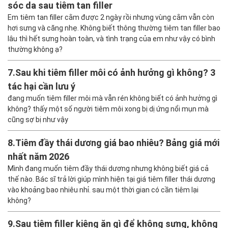
sóc da sau tiêm tan filler
Em tiêm tan filler cằm được 2 ngày rồi nhưng vùng cằm vẫn còn
hơi sưng và căng nhẹ. Không biết thông thường tiêm tan filler bao
lâu thì hết sưng hoàn toàn, và tình trạng của em như vậy có bình
thường không ạ?
7.
Sau khi tiêm filler môi có ảnh hưởng gì không? 3
tác hại cần lưu ý
đang muốn tiêm filler môi mà vẫn rén không biết có ảnh hưởng gì
không? thấy một số người tiêm môi xong bị dị ứng nổi mụn mà
cũng sợ bị như vậy
8.
Tiêm đầy thái dương giá bao nhiêu? Bảng giá mới
nhất năm 2026
Mình đang muốn tiêm đầy thái dương nhưng không biết giá cả
thế nào. Bác sĩ trả lời giúp mình hiện tại giá tiêm filler thái dương
vào khoảng bao nhiêu nhỉ. sau một thời gian có cần tiêm lại
không?
9.
Sau tiêm filler kiêng ăn gì để không sưng, không