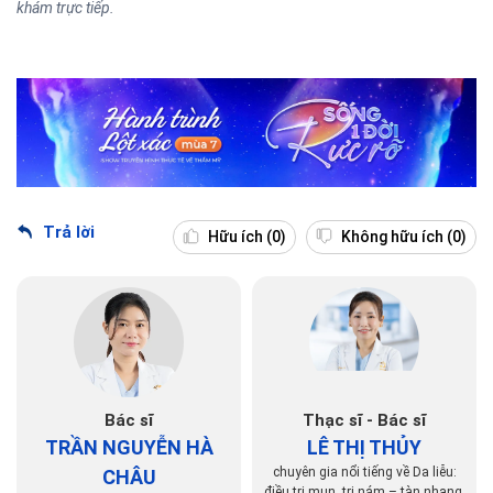
khám trực tiếp.
Trả lời
Hữu ích
(0)
Không hữu ích
(0)
Bác sĩ
Thạc sĩ - Bác sĩ
TRẦN NGUYỄN HÀ
LÊ THỊ THỦY
chuyên gia nổi tiếng về Da liễu:
CHÂU
điều trị mụn, trị nám – tàn nhang,