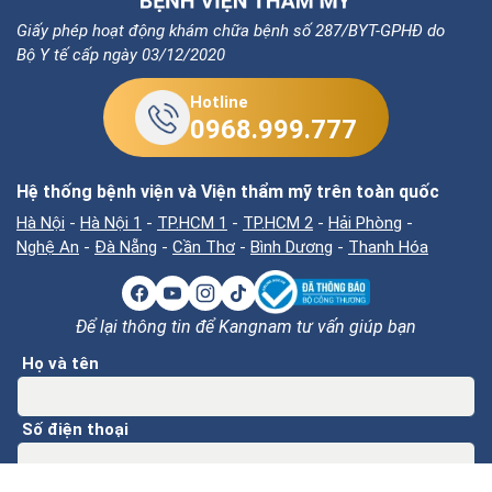
Giấy phép hoạt động khám chữa bệnh số 287/BYT-GPHĐ do
Bộ Y tế cấp ngày 03/12/2020
Hotline
0968.999.777
Hệ thống bệnh viện và Viện thẩm mỹ trên toàn quốc
Hà Nội
-
Hà Nội 1
-
TP.HCM 1
-
TP.HCM 2
-
Hải Phòng
-
Nghệ An
-
Đà Nẵng
-
Cần Thơ
-
Bình Dương
-
Thanh Hóa
Để lại thông tin để Kangnam tư vấn giúp bạn
Họ và tên
Số điện thoại