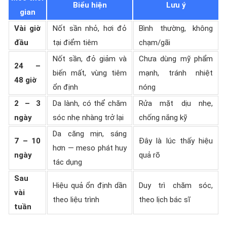
Biểu hiện
Lưu ý
gian
Vài giờ
Nốt sần nhỏ, hơi đỏ
Bình thường, không
đầu
tại điểm tiêm
chạm/gãi
Nốt sần, đỏ giảm và
Chưa dùng mỹ phẩm
24 –
biến mất, vùng tiêm
mạnh, tránh nhiệt
48 giờ
ổn định
nóng
2 – 3
Da lành, có thể chăm
Rửa mặt dịu nhẹ,
ngày
sóc nhẹ nhàng trở lại
chống nắng kỹ
Da căng mịn, sáng
7 – 10
Đây là lúc thấy hiệu
hơn — meso phát huy
ngày
quả rõ
tác dụng
Sau
Hiệu quả ổn định dần
Duy trì chăm sóc,
vài
theo liệu trình
theo lịch bác sĩ
tuần