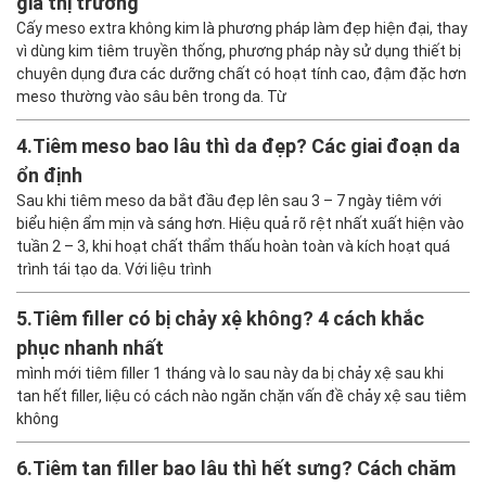
giá thị trường
Cấy meso extra không kim là phương pháp làm đẹp hiện đại, thay
vì dùng kim tiêm truyền thống, phương pháp này sử dụng thiết bị
chuyên dụng đưa các dưỡng chất có hoạt tính cao, đậm đặc hơn
meso thường vào sâu bên trong da. Từ
4.
Tiêm meso bao lâu thì da đẹp? Các giai đoạn da
ổn định
Sau khi tiêm meso da bắt đầu đẹp lên sau 3 – 7 ngày tiêm với
biểu hiện ẩm mịn và sáng hơn. Hiệu quả rõ rệt nhất xuất hiện vào
tuần 2 – 3, khi hoạt chất thẩm thấu hoàn toàn và kích hoạt quá
trình tái tạo da. Với liệu trình
5.
Tiêm filler có bị chảy xệ không? 4 cách khắc
phục nhanh nhất
mình mới tiêm filler 1 tháng và lo sau này da bị chảy xệ sau khi
tan hết filler, liệu có cách nào ngăn chặn vấn đề chảy xệ sau tiêm
không
6.
Tiêm tan filler bao lâu thì hết sưng? Cách chăm