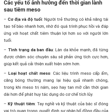
Các yếu tố ảnh hưởng đến thời gian lành
sau tiêm meso
–
Cơ địa và độ tuổi
: Người trẻ thường có khả năng tái
tạo tế bào nhanh hơn, nhờ đó quá trình phục hồi và đáp
ứng với hoạt chất tiêm thuận lợi hơn so với người lớn
tuổi.
–
Tình trạng da ban đầu
: Làn da khỏe mạnh, đã từng
được chăm sóc chuyên sâu sẽ phản ứng tích cực hơn,
giúp kết quả cải thiện xuất hiện sớm hơn.
–
Loại hoạt chất meso
: Các liệu trình meso cấp ẩm,
căng bóng thường mang lại hiệu quả nhanh chóng,
trong khi meso trị nám, sẹo hay tan mỡ cần thời gian
dài hơn để phát huy tác dụng do cơ chế tích lũy.
–
Kỹ thuật tiêm
: Tay nghề và kỹ thuật của bác sĩ đóng
vai trò quan trọng, quyết định sự phân bổ đồng đều của