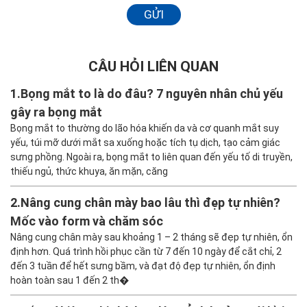
GỬI
CÂU HỎI LIÊN QUAN
1.
Bọng mắt to là do đâu? 7 nguyên nhân chủ yếu
gây ra bọng mắt
Bọng mắt to thường do lão hóa khiến da và cơ quanh mắt suy
yếu, túi mỡ dưới mắt sa xuống hoặc tích tụ dịch, tạo cảm giác
sưng phồng. Ngoài ra, bọng mắt to liên quan đến yếu tố di truyền,
thiếu ngủ, thức khuya, ăn mặn, căng
2.
Nâng cung chân mày bao lâu thì đẹp tự nhiên?
Mốc vào form và chăm sóc
Nâng cung chân mày sau khoảng 1 – 2 tháng sẽ đẹp tự nhiên, ổn
định hơn. Quá trình hồi phục cần từ 7 đến 10 ngày để cắt chỉ, 2
đến 3 tuần để hết sưng bầm, và đạt độ đẹp tự nhiên, ổn định
hoàn toàn sau 1 đến 2 th�