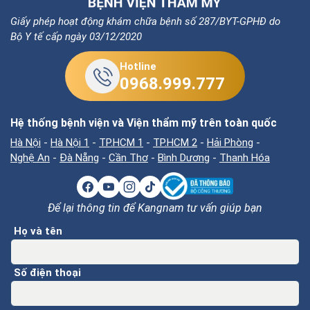
Giấy phép hoạt động khám chữa bệnh số 287/BYT-GPHĐ do
Bộ Y tế cấp ngày 03/12/2020
Hotline
0968.999.777
Hệ thống bệnh viện và Viện thẩm mỹ trên toàn quốc
Hà Nội
-
Hà Nội 1
-
TP.HCM 1
-
TP.HCM 2
-
Hải Phòng
-
Nghệ An
-
Đà Nẵng
-
Cần Thơ
-
Bình Dương
-
Thanh Hóa
Để lại thông tin để Kangnam tư vấn giúp bạn
Họ và tên
Số điện thoại