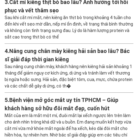
3.
Cắt mí kiêng thịt bò bao lâu? Ảnh hưởng tới hồi
phục và vết thâm sẹo
Sau khi cắt mí mắt, nên kiêng ăn thịt bò trong khoảng 4 tuần cho
đến khi vết sẹo mờ dần, nếp mí ổn định, về trạng thái bình thường
và không còn tình trạng sưng đau. Lý do là hàm lượng protein và
sắt cao trong thịt bò có thể
4.
Nâng cung chân mày kiêng hải sản bao lâu? Bác
sĩ giải đáp thời gian kiêng
Sau nâng cung chân mày, khách hàng nên kiêng hải sản khoảng 1
tháng để giảm nguy cơ kích ứng, dị ứng và tránh làm vết thương
bị ngứa hoặc sưng. Hải sản, đặc biệt tôm, cua, mực, chứa protein
và các chất dễ gây dị ứng, có th�
5.
Bệnh viện mở góc mắt uy tín TPHCM – Giúp
khách hàng sở hữu đôi mắt đẹp, cuốn hút
Mắt của em là mắt một mí, đuôi mắt lại xếch ngược lên trên làm
cho ánh nhìn trông khá dữ và u buồn. Em đang muốn kết hợp vừa
cắt mí vừa mở khóe mắt ngoài để hạ xếch, kéo dài đôi mắt cho
hiền hòa, tự nhiên hơn. Nhờ bác sĩ giải đáp giúp em các tiêu chí