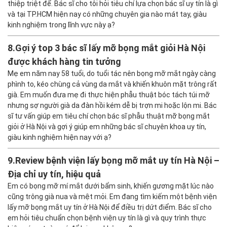
thiệp triệt để. Bác sĩ cho tôi hỏi tiêu chí lựa chọn bác sĩ uy tín là gì
và tại TP.HCM hiện nay có những chuyên gia nào mát tay, giàu
kinh nghiệm trong lĩnh vực này ạ?
8.
Gợi ý top 3 bác sĩ lấy mỡ bọng mắt giỏi Hà Nội
được khách hàng tin tưởng
Mẹ em năm nay 58 tuổi, do tuổi tác nên bọng mỡ mắt ngày càng
phình to, kéo chùng cả vùng da mắt và khiến khuôn mặt trông rất
già. Em muốn đưa mẹ đi thực hiện phẫu thuật bóc tách túi mỡ
nhưng sợ người già da đàn hồi kém dễ bị trợn mi hoặc lộn mi. Bác
sĩ tư vấn giúp em tiêu chí chọn bác sĩ phẫu thuật mỡ bọng mắt
giỏi ở Hà Nội và gợi ý giúp em những bác sĩ chuyên khoa uy tín,
giàu kinh nghiệm hiện nay với ạ?
9.
Review bệnh viện lấy bọng mỡ mắt uy tín Hà Nội –
Địa chỉ uy tín, hiệu quả
Em có bọng mỡ mí mắt dưới bẩm sinh, khiến gương mặt lúc nào
cũng trông già nua và mệt mỏi. Em đang tìm kiếm một bệnh viện
lấy mỡ bọng mắt uy tín ở Hà Nội để điều trị dứt điểm. Bác sĩ cho
em hỏi tiêu chuẩn chọn bệnh viện uy tín là gì và quy trình thực