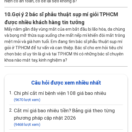
hiện có an toàn, có để lại sẹo không ạ?
10.
Gợi ý 2 bác sĩ phẫu thuật sụp mí giỏi TPHCM
được nhiều khách hàng tin tưởng
Mấy năm gần đây vùng mắt của em bắt đầu bị lão hóa, da chùng
và bọng mỡ thừa sụp xuống che mất nếp mí khiến đôi mắt trông
mệt mỏi và già hơn tuổi. Em đang tìm bác sĩ phẫu thuật sụp mí
giỏi ở TP.HCM để tư vấn và can thiệp. Bác sĩ cho em hỏi tiêu chí
chọn bác sĩ uy tín là gì và tại TP.HCM thì có những bác sĩ chuyên
khoa nào mát tay, kinh nghiệm ạ?
Câu hỏi được xem nhiều nhất
1.
Chi phí cắt mí bệnh viện 108 giá bao nhiêu
(9670 lượt xem)
2.
Cắt mí giá bao nhiêu tiền? Bảng giá theo từng
phương pháp cập nhật 2026
(9468 lượt xem)