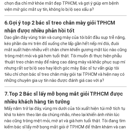
chọn địa chỉ mở khóe mắt đẹp TPHCM, và gợi ý giúp em bệnh
viện mở góc mắt uy tín, không lo bị lộ sẹo xấu ạ?
6.
Gợi ý top 2 bác sĩ treo chân mày giỏi TPHCM
nhận được nhiều phản hồi tốt
Dạo gần đây vùng trán và cung mày của tôi bắt đầu sụp trễ nặng,
kéo phần da mi trên đổ xuống che lấp gần hết nếp mí đôi, đuôi
mắt xuất hiện nhiều vết chân chim khiến gương mặt lúc nào cũng
trông mệt mỏi và già hơn tuổi thật. Tôi muốn đi thực hiện phẫu
thuật treo chân mày để nâng cao dáng mày và khắc phục sụp mí
nhưng rất sợ bị lộ sẹo hay lệch góc mày. Bác sĩ tư vấn giúp tôi
tiêu chí chọn bác sĩ treo chân mày giỏi tại TP.HCM và hiện nay có
những chuyên gia uy tín nào được đánh giá cao với ạ?
7.
Top 2 Bác sĩ lấy mỡ bọng mắt giỏi TP.HCM được
nhiều khách hàng tin tưởng
Mấy năm trở lại đây, vùng mi dưới của tôi xuất hiện túi mỡ tích tụ
khá to kèm theo làn da chùng nhão, nheo lại khiến ánh nhìn lúc
nào cũng trông mệt mỏi, mờ ạt và già hơn tuổi thật. Tôi đang tìm
kiếm bác sĩ lấy mỡ bọng mắt giỏi ở TP.HCM để thăm khám và can