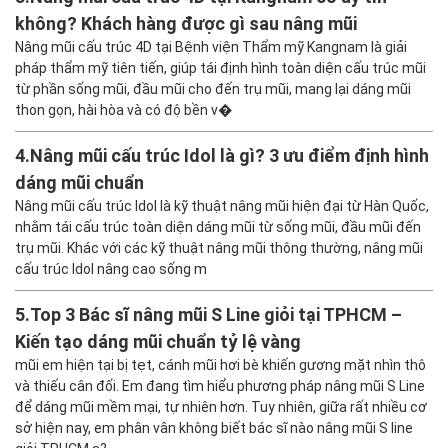
không? Khách hàng được gì sau nâng mũi
Nâng mũi cấu trúc 4D tại Bệnh viện Thẩm mỹ Kangnam là giải
pháp thẩm mỹ tiên tiến, giúp tái định hình toàn diện cấu trúc mũi
từ phần sống mũi, đầu mũi cho đến trụ mũi, mang lại dáng mũi
thon gọn, hài hòa và có độ bền v�
4.
Nâng mũi cấu trúc Idol là gì? 3 ưu điểm định hình
dáng mũi chuẩn
Nâng mũi cấu trúc Idol là kỹ thuật nâng mũi hiện đại từ Hàn Quốc,
nhằm tái cấu trúc toàn diện dáng mũi từ sống mũi, đầu mũi đến
trụ mũi. Khác với các kỹ thuật nâng mũi thông thường, nâng mũi
cấu trúc Idol nâng cao sống m
5.
Top 3 Bác sĩ nâng mũi S Line giỏi tại TPHCM –
Kiến tạo dáng mũi chuẩn tỷ lệ vàng
mũi em hiện tại bị tẹt, cánh mũi hơi bè khiến gương mặt nhìn thô
và thiếu cân đối. Em đang tìm hiểu phương pháp nâng mũi S Line
để dáng mũi mềm mại, tự nhiên hơn. Tuy nhiên, giữa rất nhiều cơ
sở hiện nay, em phân vân không biết bác sĩ nào nâng mũi S line