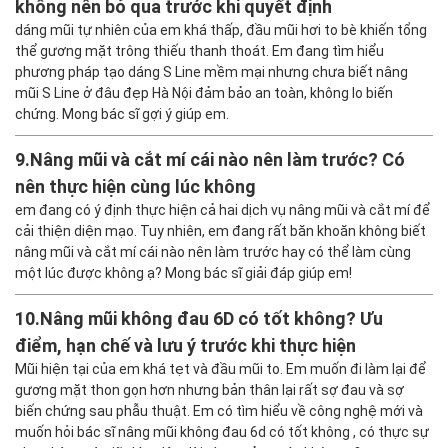
không nên bỏ qua trước khi quyết định
dáng mũi tự nhiên của em khá thấp, đầu mũi hơi to bè khiến tổng
thể gương mặt trông thiếu thanh thoát. Em đang tìm hiểu
phương pháp tạo dáng S Line mềm mại nhưng chưa biết nâng
mũi S Line ở đâu đẹp Hà Nội đảm bảo an toàn, không lo biến
chứng. Mong bác sĩ gợi ý giúp em.
9.
Nâng mũi và cắt mí cái nào nên làm trước? Có
nên thực hiện cùng lúc không
em đang có ý định thực hiện cả hai dịch vụ nâng mũi và cắt mí để
cải thiện diện mạo. Tuy nhiên, em đang rất băn khoăn không biết
nâng mũi và cắt mí cái nào nên làm trước hay có thể làm cùng
một lúc được không ạ? Mong bác sĩ giải đáp giúp em!
10.
Nâng mũi không đau 6D có tốt không? Ưu
điểm, hạn chế và lưu ý trước khi thực hiện
Mũi hiện tại của em khá tẹt và đầu mũi to. Em muốn đi làm lại để
gương mặt thon gọn hơn nhưng bản thân lại rất sợ đau và sợ
biến chứng sau phẫu thuật. Em có tìm hiểu về công nghệ mới và
muốn hỏi bác sĩ nâng mũi không đau 6d có tốt không , có thực sự