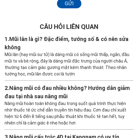
GỬI
CÂU HỎI LIÊN QUAN
1.
Mũi lân là gì? Đặc điểm, tướng số & có nên sửa
không
Mũi lân (hay mũi sư tử) là dáng mũi có sống mũi thấp, ngắn, đầu
mũi to và bè rộng, đây là dáng mũi đặc trưng của người châu Á,
thường tạo cảm giác gương mặt kém thanh thoát. Theo nhân
tướng học, mũi lân được coi là tướn
2.
Nâng mũi có đau nhiều không? Hướng dẫn giảm
đau tại nhà sau nâng mũi
Nâng mũi hoàn toàn không đau trong suốt quá trình thực hiện
nhờ thuốc tê ức chế dẫn truyền tín hiệu đau. Cơn đau chỉ xuất
hiện từ 6 đến 8 tiếng sau phẫu thuật khi thuốc tê tan hết, tuy
nhiên chỉ là cảm giác ê nhẹ hoặc hơi
3.
Nâng mũi cấu trúc 4D tại Kangnam có uy tín