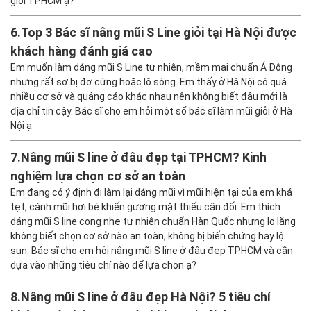
giỏi TPHCM ạ?
6.
Top 3 Bác sĩ nâng mũi S Line giỏi tại Hà Nội được
khách hàng đánh giá cao
Em muốn làm dáng mũi S Line tự nhiên, mềm mại chuẩn Á Đông
nhưng rất sợ bị đơ cứng hoặc lộ sóng. Em thấy ở Hà Nội có quá
nhiều cơ sở và quảng cáo khác nhau nên không biết đâu mới là
địa chỉ tin cậy. Bác sĩ cho em hỏi một số bác sĩ làm mũi giỏi ở Hà
Nội ạ
7.
Nâng mũi S line ở đâu đẹp tại TPHCM? Kinh
nghiệm lựa chọn cơ sở an toàn
Em đang có ý định đi làm lại dáng mũi vì mũi hiện tại của em khá
tẹt, cánh mũi hơi bè khiến gương mặt thiếu cân đối. Em thích
dáng mũi S line cong nhẹ tự nhiên chuẩn Hàn Quốc nhưng lo lắng
không biết chọn cơ sở nào an toàn, không bị biến chứng hay lộ
sụn. Bác sĩ cho em hỏi nâng mũi S line ở đâu đẹp TPHCM và cần
dựa vào những tiêu chí nào để lựa chọn ạ?
8.
Nâng mũi S line ở đâu đẹp Hà Nội? 5 tiêu chí