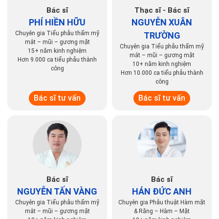
Bác sĩ
Thạc sĩ - Bác sĩ
PHÍ HIỀN HỮU
NGUYỄN XUÂN
Chuyên gia Tiểu phẫu thẩm mỹ
TRƯỜNG
mắt – mũi – gương mặt
Chuyên gia Tiểu phẫu thẩm mỹ
15+ năm kinh nghiệm
mắt – mũi – gương mặt
Hơn 9.000 ca tiểu phẫu thành
10+ năm kinh nghiệm
công
Hơn 10.000 ca tiểu phẫu thành
công
Bác sĩ tư vấn
Bác sĩ tư vấn
Bác sĩ
Bác sĩ
NGUYỄN TẤN VÀNG
HÁN ĐỨC ANH
Chuyên gia Tiểu phẫu thẩm mỹ
Chuyên gia Phẫu thuật Hàm mặt
mắt – mũi – gương mặt
& Răng – Hàm – Mặt