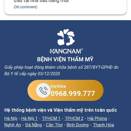
đau tại nhà sau nâng mũi
(36 comment)
Giấy phép hoạt động khám chữa bệnh số 287/BYT-GPHĐ do
Bộ Y tế cấp ngày 03/12/2020
Hotline
0968.999.777
Hệ thống bệnh viện và Viện thẩm mỹ trên toàn quốc
Hà Nội
-
Hà Nội 1
-
TP.HCM 1
-
TP.HCM 2
-
Hải Phòng
-
Nghệ An
-
Đà Nẵng
-
Cần Thơ
-
Bình Dương
-
Thanh Hóa