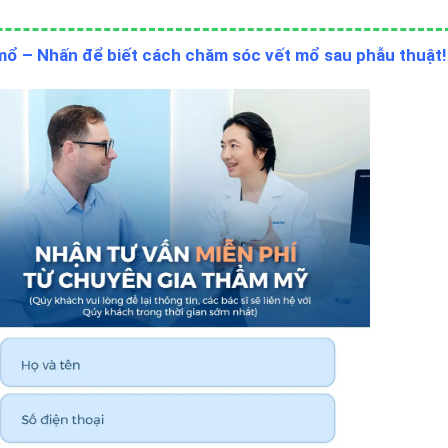
 mổ – Nhấn để biết cách chăm sóc vết mổ sau phẫu thuật!