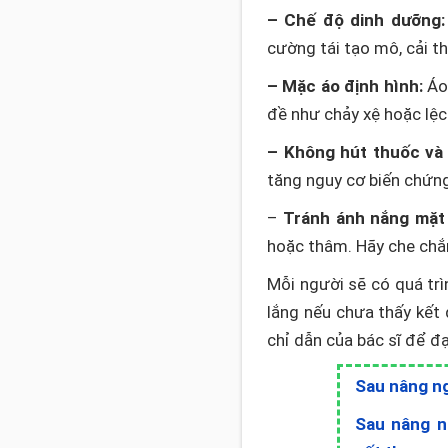
– Chế độ dinh dưỡng:
cường tái tạo mô, cải t
– Mặc áo định hình:
Áo 
đề như chảy xệ hoặc lệch 
– Không hút thuốc và 
tăng nguy cơ biến chứn
–
Tránh ánh nắng mặt t
hoặc thâm. Hãy che chắn
Mỗi người sẽ có quá trì
lắng nếu chưa thấy kết
chỉ dẫn của bác sĩ để đạ
Sau nâng ng
Sau nâng n