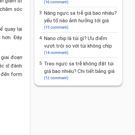
ần giảm đi
(16 comment)
 chăm sóc
3.
Nâng ngực sa trễ giá bao nhiêu?
yếu tố nào ảnh hưởng tới giá
(15 comment)
ể quay lại
i hơn. Đây
4.
Nano chip là túi gì? Ưu điểm
vượt trội so với túi không chip
(14 comment)
 giai đoạn
5.
Treo ngực sa trễ không đặt túi
ác sĩ đánh
giá bao nhiêu? Chi tiết bảng giá
g đến form
(12 comment)