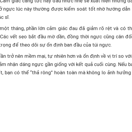
 Cảm giác căng tức hay đau nhức nhẹ sẽ xuất hiện nhưng d
 ở ngực lúc này thường được kiểm soát tốt nhờ hướng dẫn
c sĩ.
một tháng, phần lớn cảm giác đau đã giảm rõ rệt và có th
 Các vết sẹo bắt đầu mờ dần, đồng thời ngực cũng cân đố
trọng để theo dõi sự ổn định ban đầu của túi ngực.
ần trở nên mềm mại, tự nhiên hơn và ổn định về vị trí so với
cảm nhận dáng ngực gần giống với kết quả cuối cùng. Nếu b
ốt, bạn có thể “thả rông” hoàn toàn mà không lo ảnh hưởn