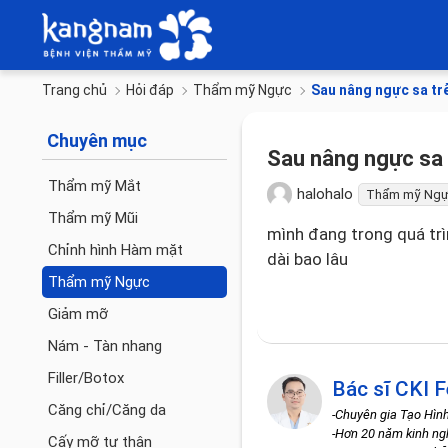
Trang chủ
Hỏi đáp
Thẩm mỹ Ngực
Sau nâng ngực sa trễ
Chuyên mục
Sau nâng ngực sa t
Thẩm mỹ Mắt
halohalo
Thẩm mỹ Ng
Thẩm mỹ Mũi
mình đang trong quá trì
Chỉnh hình Hàm mặt
dài bao lâu
Thẩm mỹ Ngực
Giảm mỡ
Nám - Tàn nhang
Filler/Botox
Bác sĩ CKI F
Căng chỉ/Căng da
-Chuyên gia Tạo Hìn
-Hơn 20 năm kinh n
Cấy mỡ tự thân