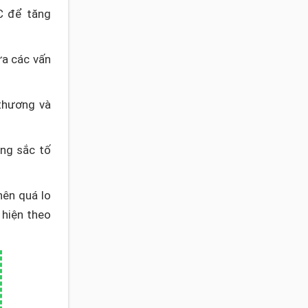
C để tăng
ừa các vấn
thương và
ăng sắc tố
nên quá lo
 hiện theo