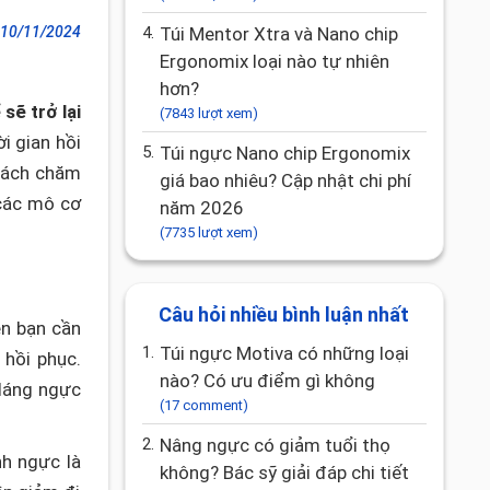
10/11/2024
4.
Túi Mentor Xtra và Nano chip
Ergonomix loại nào tự nhiên
hơn?
sẽ trở lại
(7843 lượt xem)
i gian hồi
5.
Túi ngực Nano chip Ergonomix
 cách chăm
giá bao nhiêu? Cập nhật chi phí
 các mô cơ
năm 2026
(7735 lượt xem)
Câu hỏi nhiều bình luận nhất
ên bạn cần
1.
Túi ngực Motiva có những loại
 hồi phục.
nào? Có ưu điểm gì không
 dáng ngực
(17 comment)
2.
Nâng ngực có giảm tuổi thọ
nh ngực là
không? Bác sỹ giải đáp chi tiết