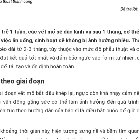
u thuật thành công
Đã trả lời:
trễ 1 tuần, các vết mổ sẽ dần lành và sau 1 tháng, cơ thể 
, việc ăn uống, sinh hoạt sẽ không bị ảnh hưởng nhiều.
Thờ
kéo dài từ 2-3 tháng, tùy thuộc vào mức độ phẫu thuật và
 đạt kết quả tốt nhất và đảm bảo ngực vào form tự nhiên,
 để tái tạo và ổn định hoàn toàn.
 theo giai đoạn
iai đoạn vết mổ bắt đầu khép lại, ngực còn khá nhạy cảm n
ọi vận động gắng sức có thể làm ảnh hưởng đến quá trình
iên tục theo hướng dẫn của bác sĩ là điều bắt buộc để giữ
 khoảng thời gian này, hiện tượng sưng nề và bầm tím qua