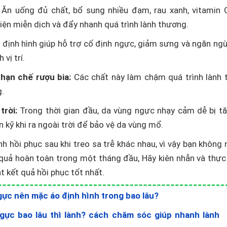
Ăn uống đủ chất, bổ sung nhiều đạm, rau xanh, vitamin 
hiện miễn dịch và đẩy nhanh quá trình lành thương.
định hình giúp hỗ trợ cố định ngực, giảm sưng và ngăn ng
vị trí.
hạn chế rượu bia:
Các chất này làm chậm quá trình lành 
g.
rời:
Trong thời gian đầu, da vùng ngực nhạy cảm dễ bị t
 kỹ khi ra ngoài trời để bảo vệ da vùng mổ.
nh hồi phục sau khi treo sa trễ khác nhau, vì vậy bạn không 
 quả hoàn toàn trong một tháng đầu, Hãy kiên nhẫn và thực
t kết quả hồi phục tốt nhất.
ực nên mặc áo định hình trong bao lâu?
gực bao lâu thì lành? cách chăm sóc giúp nhanh lành