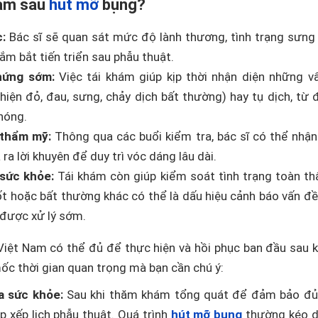
hám sau
hút mỡ
bụng?
:
Bác sĩ sẽ quan sát mức độ lành thương, tình trạng sưng
ắm bắt tiến triển sau phẫu thuật.
hứng sớm:
Việc tái khám giúp kịp thời nhận diện những v
hiện đỏ, đau, sưng, chảy dịch bất thường) hay tụ dịch, từ 
hóng.
 thẩm mỹ:
Thông qua các buổi kiểm tra, bác sĩ có thể nhận
ra lời khuyên để duy trì vóc dáng lâu dài.
sức khỏe:
Tái khám còn giúp kiểm soát tình trạng toàn t
ốt hoặc bất thường khác có thể là dấu hiệu cảnh báo vấn đ
 được xử lý sớm.
 Việt Nam có thể đủ để thực hiện và hồi phục ban đầu sau 
mốc thời gian quan trọng mà bạn cần chú ý:
a sức khỏe:
Sau khi thăm khám tổng quát để đảm bảo đủ 
 xếp lịch phẫu thuật. Quá trình
hút mỡ bụng
thường kéo d