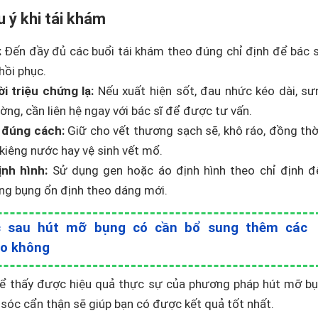
 ý khi tái khám
:
Đến đầy đủ các buổi tái khám theo đúng chỉ định để bác s
hồi phục.
i triệu chứng lạ:
Nếu xuất hiện sốt, đau nhức kéo dài, s
ờng, cần liên hệ ngay với bác sĩ để được tư vấn.
 đúng cách:
Giữ cho vết thương sạch sẽ, khô ráo, đồng thờ
kiêng nước hay vệ sinh vết mổ.
ịnh hình:
Sử dụng gen hoặc áo định hình theo chỉ định đ
ùng bụng ổn định theo dáng mới.
 sau hút mỡ bụng có cần bổ sung thêm các
ào không
để thấy được hiệu quả thực sự của phương pháp hút mỡ bụ
m sóc cẩn thận sẽ giúp bạn có được kết quả tốt nhất.