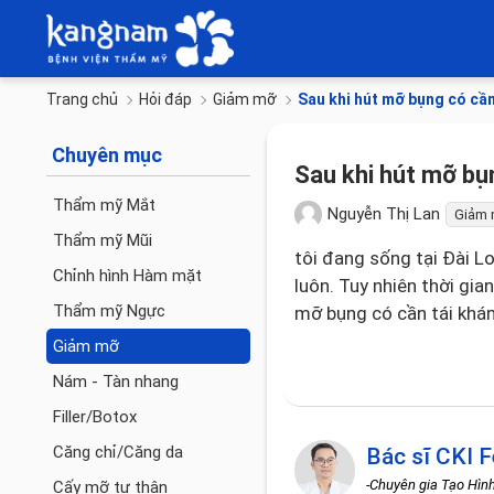
Trang chủ
Hỏi đáp
Giảm mỡ
Sau khi hút mỡ bụng có cầ
Chuyên mục
Sau khi hút mỡ bụ
Thẩm mỹ Mắt
Nguyễn Thị Lan
Giảm
Thẩm mỹ Mũi
tôi đang sống tại Đài L
Chỉnh hình Hàm mặt
luôn. Tuy nhiên thời gia
Thẩm mỹ Ngực
mỡ bụng có cần tái khá
Giảm mỡ
Nám - Tàn nhang
Filler/Botox
Căng chỉ/Căng da
Bác sĩ CKI F
-Chuyên gia Tạo Hìn
Cấy mỡ tự thân