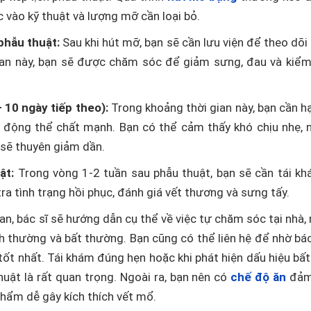
c vào kỹ thuật và lượng mỡ cần loại bỏ.
phẫu thuật:
Sau khi hút mỡ, bạn sẽ cần lưu viện để theo dõi 
ian này, bạn sẽ được chăm sóc để giảm sưng, đau và kiểm
 10 ngày tiếp theo):
Trong khoảng thời gian này, bạn cần h
 động thể chất mạnh. Bạn có thể cảm thấy khó chịu nhẹ, 
 sẽ thuyên giảm dần.
ật:
Trong vòng 1-2 tuần sau phẫu thuật, bạn sẽ cần tái kh
ra tình trạng hồi phục, đánh giá vết thương và sưng tấy.
oan, bác sĩ sẽ hướng dẫn cụ thể về việc tự chăm sóc tại nhà,
nh thường và bất thường. Bạn cũng có thể liên hệ để nhờ bác
tốt nhất. Tái khám đúng hẹn hoặc khi phát hiện dấu hiệu bấ
huật là rất quan trọng. Ngoài ra, bạn nên có
chế độ ăn
đảm
hẩm dễ gây kích thích vết mổ.