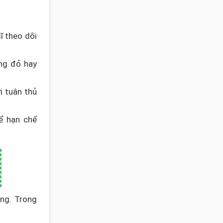
ĩ theo dõi
ưng đỏ hay
i tuân thủ
ể hạn chế
ng. Trong