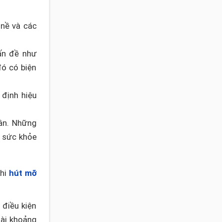
 nề và các
ấn đề như
đó có biện
 định hiệu
hân. Những
ề sức khỏe
khi
hút mỡ
điều kiện
ài khoảng