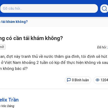
n tái khám không?
ng có cần tái khám không?
 mỡ
Đã hỏi:
oan, đợt này tranh thủ về nước thăm gia đình, tôi định sẽ hú
n ở Việt Nam khoảng 2 tuần có kịp để thực hiện không và sau
m không bác sĩ?
0 Bình luận
1204
elix Trần
h Vóc Dáng