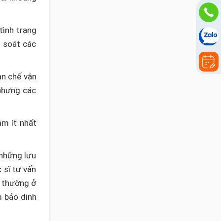
tình trạng
 soát các
ạn chế vận
nhưng các
ám ít nhất
 những lưu
 sĩ tư vấn
t thường ở
 bảo dinh