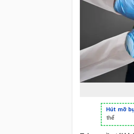
Hút mỡ bụ
thể