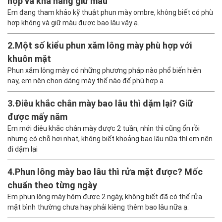
hợp và khả năng giữ màu
Em đang tham khảo kỹ thuật phun mày ombre, không biết có phù
hợp không và giữ màu được bao lâu vậy ạ.
2.
Một số kiểu phun xăm lông mày phù hợp với
khuôn mặt
Phun xăm lông mày có những phương pháp nào phổ biến hiện
nay, em nên chọn dáng mày thế nào để phù hợp ạ.
3.
Điêu khắc chân mày bao lâu thì dặm lại? Giữ
được mấy năm
Em mới điêu khắc chân mày được 2 tuần, nhìn thì cũng ổn rồi
nhưng có chỗ hơi nhạt, không biết khoảng bao lâu nữa thì em nên
đi dặm lại
4.
Phun lông mày bao lâu thì rửa mặt được? Mốc
chuẩn theo từng ngày
Em phun lông mày hôm được 2 ngày, không biết đã có thể rửa
mặt bình thường chưa hay phải kiêng thêm bao lâu nữa ạ.