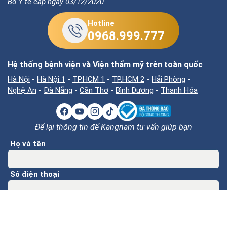
Bộ Y tế cấp ngày 03/12/2020
Hotline
0968.999.777
Hệ thống bệnh viện và Viện thẩm mỹ trên toàn quốc
Hà Nội
-
Hà Nội 1
-
TP.HCM 1
-
TP.HCM 2
-
Hải Phòng
-
Nghệ An
-
Đà Nẵng
-
Cần Thơ
-
Bình Dương
-
Thanh Hóa
Để lại thông tin để Kangnam tư vấn giúp bạn
Họ và tên
Số điện thoại