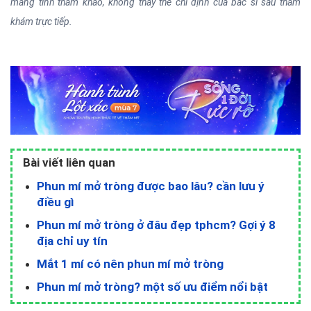
mang tính tham khảo, không thay thế chỉ định của bác sĩ sau thăm
khám trực tiếp.
Bài viết liên quan
Phun mí mở tròng được bao lâu? cần lưu ý
điều gì
Phun mí mở tròng ở đâu đẹp tphcm? Gợi ý 8
địa chỉ uy tín
Mắt 1 mí có nên phun mí mở tròng
Phun mí mở tròng? một số ưu điểm nổi bật