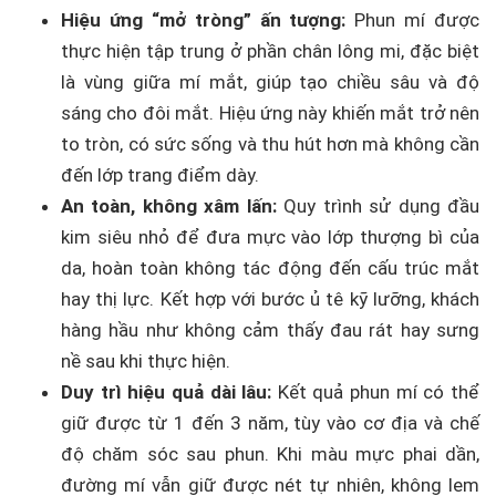
Hiệu ứng “mở tròng” ấn tượng:
Phun mí được
thực hiện tập trung ở phần chân lông mi, đặc biệt
là vùng giữa mí mắt, giúp tạo chiều sâu và độ
sáng cho đôi mắt. Hiệu ứng này khiến mắt trở nên
to tròn, có sức sống và thu hút hơn mà không cần
đến lớp trang điểm dày.
An toàn, không xâm lấn:
Quy trình sử dụng đầu
kim siêu nhỏ để đưa mực vào lớp thượng bì của
da, hoàn toàn không tác động đến cấu trúc mắt
hay thị lực. Kết hợp với bước ủ tê kỹ lưỡng, khách
hàng hầu như không cảm thấy đau rát hay sưng
nề sau khi thực hiện.
Duy trì hiệu quả dài lâu:
Kết quả phun mí có thể
giữ được từ 1 đến 3 năm, tùy vào cơ địa và chế
độ chăm sóc sau phun. Khi màu mực phai dần,
đường mí vẫn giữ được nét tự nhiên, không lem