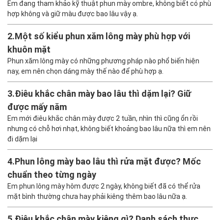
CÂU HỎI LIÊN QUAN
1.
Phun mày ombre là gì? Tìm hiểu đối tượng phù
hợp và khả năng giữ màu
Em đang tham khảo kỹ thuật phun mày ombre, không biết có phù
hợp không và giữ màu được bao lâu vậy ạ.
2.
Một số kiểu phun xăm lông mày phù hợp với
khuôn mặt
Phun xăm lông mày có những phương pháp nào phổ biến hiện
nay, em nên chọn dáng mày thế nào để phù hợp ạ.
3.
Điêu khắc chân mày bao lâu thì dặm lại? Giữ
được mấy năm
Em mới điêu khắc chân mày được 2 tuần, nhìn thì cũng ổn rồi
nhưng có chỗ hơi nhạt, không biết khoảng bao lâu nữa thì em nên
đi dặm lại
4.
Phun lông mày bao lâu thì rửa mặt được? Mốc