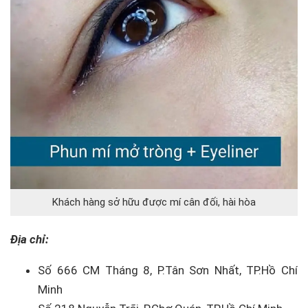
Khách hàng sở hữu được mí cân đối, hài hòa
Địa chỉ:
S
ố 666 CM Th
áng 8, P.Tân S
ơn Nh
ất, TP.Hồ Ch
í
Minh