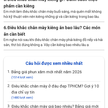
chuẩn theo từng ngày
Em phun lông mày hôm được 2 ngày, không biết đã có thể rửa
mặt bình thường chưa hay phải kiêng thêm bao lâu nữa ạ.
5.
Điêu khắc chân mày kiêng gì? Danh sách thực
phẩm cần kiêng
Em mới làm điêu khắc chân mày buổi sáng, mà quên mất không
hỏi kỹ thuật viên nên kiêng những gì và cần kiêng trong bao lâu.
6.
Điêu khắc chân mày kiêng ăn bao lâu? Các món
ăn cần biết
Em nghe nói sau khi điêu khắc chân mày phải kiêng đồ nếp và hải
sản, thịt bò đúng không ạ. Vậy cần kiêng bao nhiêu lâu ạ.
Câu hỏi được xem nhiều nhất
1.
Bảng giá phun xăm mới nhất năm 2026
(1514 lượt xem)