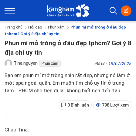
Trang chủ
Hỏi đáp
Phun xăm
Phun mí mở tròng ở đâu đẹp
tphcm? Gợi ý 8 địa chỉ uy tín
Phun mí mở tròng ở đâu đẹp tphcm? Gợi ý 8
địa chỉ uy tín
Tina.nguyen
Phun xăm
Đã hỏi:
18/07/2025
Bạn em phun mí mở tròng nhìn rất đẹp, nhưng nó làm ở
một spa ngoài quận. Em muốn tìm chỗ uy tín ở trung
tâm TP.HCM cho tiện đi lại, không biết nên đến đâu.
0 Bình luận
798 Lượt xem
Chào Tina,