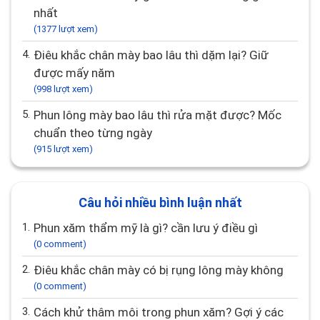
2.
Điêu khắc chân mày ở đâu đẹp TPHCM? Gợi ý 10
địa chỉ uy tín
(1480 lượt xem)
3.
Điêu khắc chân mày giá bao nhiêu? Bảng giá mới
nhất
(1377 lượt xem)
4.
Điêu khắc chân mày bao lâu thì dặm lại? Giữ
được mấy năm
(998 lượt xem)
5.
Phun lông mày bao lâu thì rửa mặt được? Mốc
chuẩn theo từng ngày
(915 lượt xem)
Câu hỏi nhiều bình luận nhất
1.
Phun xăm thẩm mỹ là gì? cần lưu ý điều gì
(0 comment)