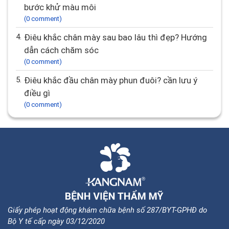
2.
Điêu khắc chân mày có bị rụng lông mày không
(0 comment)
3.
Cách khử thâm môi trong phun xăm? Gợi ý các
bước khử màu môi
(0 comment)
4.
Điêu khắc chân mày sau bao lâu thì đẹp? Hướng
dẫn cách chăm sóc
(0 comment)
5.
Điêu khắc đầu chân mày phun đuôi? cần lưu ý
điều gì
(0 comment)