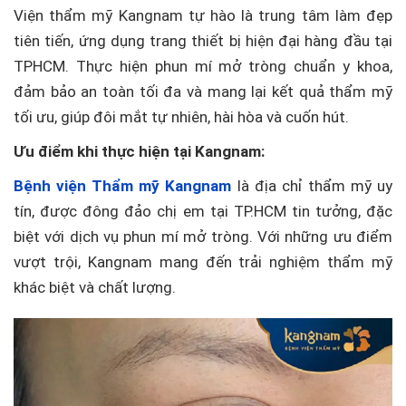
Vi
ệ
n thẩm mỹ Kangnam t
ự h
ào là trung tâm làm
đ
ẹp
ti
ên ti
ến, ứng dụng trang thiết bị hiện
đ
ại h
àng
đ
ầu tại
TPHCM. Thực hiện phun m
í m
ở tr
òng chu
ẩn y khoa,
đ
ảm bảo an to
àn t
ối
đa v
à mang l
ại kết quả thẩm mỹ
tối
ưu, gi
úp
đ
ôi m
ắt tự nhi
ên, hài hòa và cu
ốn h
út.
Ưu điểm khi thực hiện tại Kangnam:
Bệnh viện Thẩm mỹ Kangnam
là địa chỉ thẩm mỹ uy
tín, được đông đảo chị em tại TP.HCM tin tưởng, đặc
biệt với dịch vụ phun mí mở tròng. Với những ưu điểm
vượt trội, Kangnam mang đến trải nghiệm thẩm mỹ
khác biệt và chất lượng.