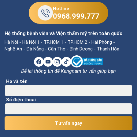
Giấy phép hoạt động khám chữa bệnh số 287/BYT-GPHĐ do
Bộ Y tế cấp ngày 03/12/2020
Hotline
0968.999.777
Hệ thống bệnh viện và Viện thẩm mỹ trên toàn quốc
Hà Nội
-
Hà Nội 1
-
TP.HCM 1
-
TP.HCM 2
-
Hải Phòng
-
Nghệ An
-
Đà Nẵng
-
Cần Thơ
-
Bình Dương
-
Thanh Hóa
Để lại thông tin để Kangnam tư vấn giúp bạn
Họ và tên
Số điện thoại