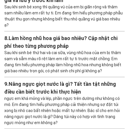
giá và lưu ý trước khi làm
Sau khi sinh bé xong thì quầng vú của em bị giãn rộng và thâm
sạm nhiều làm em rất tự ti. Em đang tìm hiểu phương pháp phẫu
thuật thu gọn nhưng không biết thu nhỏ quầng vú giá bao nhiêu
ạ?
8.
Làm hồng nhũ hoa giá bao nhiêu? Cập nhật chi
phí theo từng phương pháp
Sau khi sinh bé thứ hai và cai sữa, vùng nhũ hoa của em bị thâm
sạm và sẫm màu rõ rệt làm em rất tự ti trước mặt chồng. Em
đang tìm hiểu phương pháp làm hồng nhũ hoa nhưng không biết
giá bao nhiêu trọn gói, có phát sinh chi phí gì không ạ?
9.
Nâng ngực giọt nước là gì? Tất tần tật những
điều cần biết trước khi thực hiện
ngực em khá mỏng và lép, phần ngực trên dường như không có
mô. Em đang tìm hiểu phương pháp cải thiện nhưng sợ đặt túi
xong bị nhô cao bất nhiên hoặc mất tự nhiên. Bác sĩ cho em hỏi
nâng ngực giọt nước là gì? Dáng túi này có hợp với tình trạng
ngực mỏng như em không ạ?