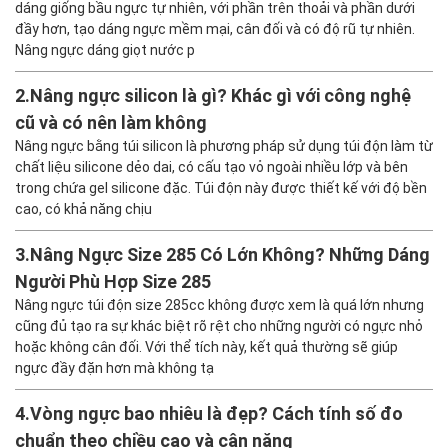
dáng giống bầu ngực tự nhiên, với phần trên thoải và phần dưới
đầy hơn, tạo dáng ngực mềm mại, cân đối và có độ rũ tự nhiên.
Nâng ngực dáng giọt nước p
2.
Nâng ngực silicon là gì? Khác gì với công nghệ
cũ và có nên làm không
Nâng ngực bằng túi silicon là phương pháp sử dụng túi độn làm từ
chất liệu silicone dẻo dai, có cấu tạo vỏ ngoài nhiều lớp và bên
trong chứa gel silicone đặc. Túi độn này được thiết kế với độ bền
cao, có khả năng chịu
3.
Nâng Ngực Size 285 Có Lớn Không? Những Dáng
Người Phù Hợp Size 285
Nâng ngực túi độn size 285cc không được xem là quá lớn nhưng
cũng đủ tạo ra sự khác biệt rõ rệt cho những người có ngực nhỏ
hoặc không cân đối. Với thể tích này, kết quả thường sẽ giúp
ngực đầy đặn hơn mà không tạ
4.
Vòng ngực bao nhiêu là đẹp? Cách tính số đo
chuẩn theo chiều cao và cân nặng