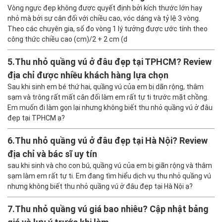
Vòng ngực đẹp không được quyết định bởi kích thước lớn hay
nhỏ mà bởi sự cân đối với chiều cao, vóc dáng và tỷ lệ 3 vòng.
Theo các chuyên gia, số đo vòng 1 lý tưởng được ước tính theo
công thức chiều cao (cm)/2 + 2 cm (d
5.
Thu nhỏ quầng vú ở đâu đẹp tại TPHCM? Review
địa chỉ được nhiều khách hàng lựa chọn
Sau khi sinh em bé thứ hai, quầng vú của em bị dãn rộng, thâm
sạm và trông rất mất cân đối làm em rất tự ti trước mặt chồng.
Em muốn đi làm gọn lại nhưng không biết thu nhỏ quầng vú ở đâu
đẹp tại TPHCM ạ?
6.
Thu nhỏ quầng vú ở đâu đẹp tại Hà Nội? Review
địa chỉ và bác sĩ uy tín
sau khi sinh và cho con bú, quầng vú của em bị giãn rộng và thâm
sạm làm em rất tự ti. Em đang tìm hiểu dịch vụ thu nhỏ quầng vú
nhưng không biết thu nhỏ quầng vú ở đâu đẹp tại Hà Nội ạ?
7.
Thu nhỏ quầng vú giá bao nhiêu? Cập nhật bảng