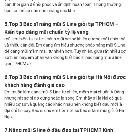
cần thời gian để hồi phục và ổn định hoàn toàn. Thông thường,
bạn có thể sờ nắn nhẹ nhàng sau kho
5.
Top 3 Bác sĩ nâng mũi S Line giỏi tại TPHCM –
Kiến tạo dáng mũi chuẩn tỷ lệ vàng
mũi em hiện tại bị tẹt, cánh mũi hơi bè khiến gương mặt nhìn thô
và thiếu cân đối. Em đang tìm hiểu phương pháp nâng mũi S Line
để dáng mũi mềm mại, tự nhiên hơn. Tuy nhiên, giữa rất nhiều cơ
sở hiện nay, em phân vân không biết bác sĩ nào nâng mũi S line
giỏi TPHCM ạ?
6.
Top 3 Bác sĩ nâng mũi S Line giỏi tại Hà Nội được
khách hàng đánh giá cao
Em muốn làm dáng mũi S Line tự nhiên, mềm mại chuẩn Á Đông
nhưng rất sợ bị đơ cứng hoặc lộ sóng. Em thấy ở Hà Nội có quá
nhiều cơ sở và quảng cáo khác nhau nên không biết đâu mới là
địa chỉ tin cậy. Bác sĩ cho em hỏi một số bác sĩ làm mũi giỏi ở Hà
Nội ạ
7.
Nâng mũi S line ở đâu đẹp tại TPHCM? Kinh