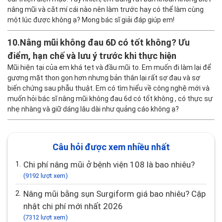
nâng mũi và cắt mí cái nào nên làm trước hay có thể làm cùng
một lúc được không ạ? Mong bác sĩ giải đáp giúp em!
10.
Nâng mũi không đau 6D có tốt không? Ưu
điểm, hạn chế và lưu ý trước khi thực hiện
Mũi hiện tại của em khá tẹt và đầu mũi to. Em muốn đi làm lại để
gương mặt thon gọn hơn nhưng bản thân lại rất sợ đau và sợ
biến chứng sau phẫu thuật. Em có tìm hiểu về công nghệ mới và
muốn hỏi bác sĩ nâng mũi không đau 6d có tốt không , có thực sự
nhẹ nhàng và giữ dáng lâu dài như quảng cáo không ạ?
Câu hỏi được xem nhiều nhất
1.
Chi phí nâng mũi ở bệnh viện 108 là bao nhiêu?
(9192 lượt xem)
2.
Nâng mũi bằng sụn Surgiform giá bao nhiêu? Cập
nhật chi phí mới nhất 2026
(7312 lượt xem)