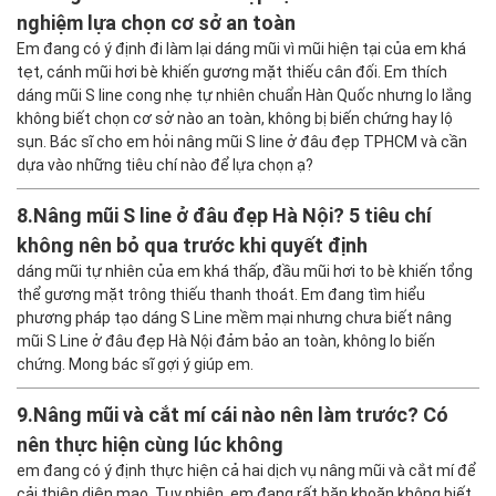
nghiệm lựa chọn cơ sở an toàn
Em đang có ý định đi làm lại dáng mũi vì mũi hiện tại của em khá
tẹt, cánh mũi hơi bè khiến gương mặt thiếu cân đối. Em thích
dáng mũi S line cong nhẹ tự nhiên chuẩn Hàn Quốc nhưng lo lắng
không biết chọn cơ sở nào an toàn, không bị biến chứng hay lộ
sụn. Bác sĩ cho em hỏi nâng mũi S line ở đâu đẹp TPHCM và cần
dựa vào những tiêu chí nào để lựa chọn ạ?
8.
Nâng mũi S line ở đâu đẹp Hà Nội? 5 tiêu chí
không nên bỏ qua trước khi quyết định
dáng mũi tự nhiên của em khá thấp, đầu mũi hơi to bè khiến tổng
thể gương mặt trông thiếu thanh thoát. Em đang tìm hiểu
phương pháp tạo dáng S Line mềm mại nhưng chưa biết nâng
mũi S Line ở đâu đẹp Hà Nội đảm bảo an toàn, không lo biến
chứng. Mong bác sĩ gợi ý giúp em.
9.
Nâng mũi và cắt mí cái nào nên làm trước? Có
nên thực hiện cùng lúc không
em đang có ý định thực hiện cả hai dịch vụ nâng mũi và cắt mí để
cải thiện diện mạo. Tuy nhiên, em đang rất băn khoăn không biết