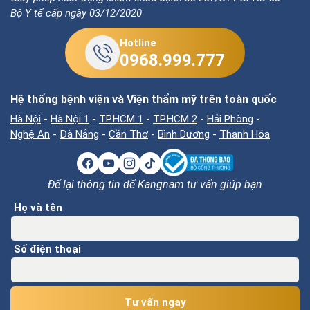
Bộ Y tế cấp ngày 03/12/2020
Hotline
0968.999.777
Hệ thống bệnh viện và Viện thẩm mỹ trên toàn quốc
Hà Nội
-
Hà Nội 1
-
TP.HCM 1
-
TP.HCM 2
-
Hải Phòng
-
Nghệ An
-
Đà Nẵng
-
Cần Thơ
-
Bình Dương
-
Thanh Hóa
Để lại thông tin để Kangnam tư vấn giúp bạn
Họ và tên
Số điện thoại