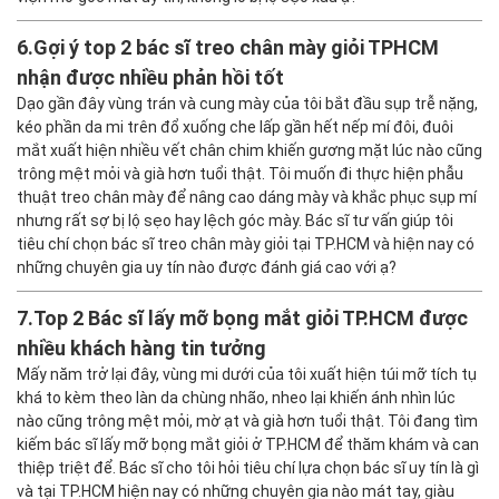
6.
Gợi ý top 2 bác sĩ treo chân mày giỏi TPHCM
nhận được nhiều phản hồi tốt
Dạo gần đây vùng trán và cung mày của tôi bắt đầu sụp trễ nặng,
kéo phần da mi trên đổ xuống che lấp gần hết nếp mí đôi, đuôi
mắt xuất hiện nhiều vết chân chim khiến gương mặt lúc nào cũng
trông mệt mỏi và già hơn tuổi thật. Tôi muốn đi thực hiện phẫu
thuật treo chân mày để nâng cao dáng mày và khắc phục sụp mí
nhưng rất sợ bị lộ sẹo hay lệch góc mày. Bác sĩ tư vấn giúp tôi
tiêu chí chọn bác sĩ treo chân mày giỏi tại TP.HCM và hiện nay có
những chuyên gia uy tín nào được đánh giá cao với ạ?
7.
Top 2 Bác sĩ lấy mỡ bọng mắt giỏi TP.HCM được
nhiều khách hàng tin tưởng
Mấy năm trở lại đây, vùng mi dưới của tôi xuất hiện túi mỡ tích tụ
khá to kèm theo làn da chùng nhão, nheo lại khiến ánh nhìn lúc
nào cũng trông mệt mỏi, mờ ạt và già hơn tuổi thật. Tôi đang tìm
kiếm bác sĩ lấy mỡ bọng mắt giỏi ở TP.HCM để thăm khám và can
thiệp triệt để. Bác sĩ cho tôi hỏi tiêu chí lựa chọn bác sĩ uy tín là gì
và tại TP.HCM hiện nay có những chuyên gia nào mát tay, giàu