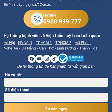
Bộ Y tế cấp ngày 03/12/2020
Hotline
0968.999.777
Hệ thống bệnh viện và Viện thẩm mỹ trên toàn quốc
Hà Nội
-
Hà Nội 1
-
TP.HCM 1
-
TP.HCM 2
-
Hải Phòng
-
Nghệ An
-
Đà Nẵng
-
Cần Thơ
-
Bình Dương
-
Thanh Hóa
Để lại thông tin để Kangnam tư vấn giúp bạn
Họ và tên
Số điện thoại