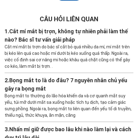
CÂU HỎI LIÊN QUAN
1.
Cắt mí mắt bị trợn, không tự nhiên phải làm thế
nào? Bác sĩ tư vấn giải pháp
Cắt mí mắt bị trợn do bác sĩ cắt bỏ quá nhiều da mí, mí mắt trên
bị kéo lên quá cao hoặc mí dưới bị kéo xuống quá thấp. Ngoài ra,
việc cố định sai cơ nâng mi hoặc khâu quá chặt cũng có thể gây
co kéo, làm mắt bị trợn. .
2.
Bọng mắt to là do đâu? 7 nguyên nhân chủ yếu
gây ra bọng mắt
Bọng mắt to thường do lão hóa khiến da và cơ quanh mắt suy
yếu, túi mỡ dưới mắt sa xuống hoặc tích tụ dịch, tạo cảm giác
sưng phồng. Ngoài ra, bọng mắt to liên quan đến yếu tố di truyền,
thiếu ngủ, thức khuya, ăn mặn, căng
3.
Nhấn mí giữ được bao lâu khi nào làm lại và cách
duy trì lâu dài