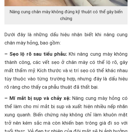
Nâng cung chân mày không đúng kỹ thuật có thể gây biến
chứng
Dưới đây là những dấu hiệu nhận biết khi nâng cung
chân mày hỏng, bao gồm:
– Sẹo lộ rõ sau tiểu phẫu:
Khi nâng cung mày không
thành công, các vết sẹo ở chân mày có thể lộ rõ, gây
mất thẩm mỹ. Kích thước và vị trí sẹo có thể khác nhau
tùy thuộc vào từng trường hợp, nhưng đây là dấu hiệu
rõ ràng cho thấy ca phẫu thuật đã thất bại.
– Mí mắt bị sụp và chảy xệ:
Nâng cung mày hỏng có
thể làm cho mí mắt bị sụp và xuất hiện nhiều nếp nhăn
xung quanh. Biến chứng này không chỉ làm khuôn mặt
trở nên kém sắc mà còn khiến bạn trông già đi so với
tuổi thực. Vẻ đẹp tự nhiên của đôi mắt sẽ bị ảnh hưởng