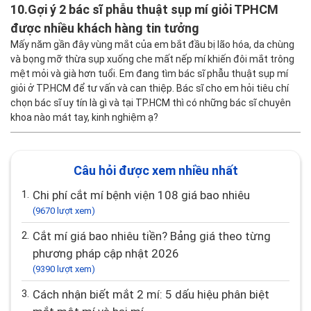
10.
Gợi ý 2 bác sĩ phẫu thuật sụp mí giỏi TPHCM
được nhiều khách hàng tin tưởng
Mấy năm gần đây vùng mắt của em bắt đầu bị lão hóa, da chùng
và bọng mỡ thừa sụp xuống che mất nếp mí khiến đôi mắt trông
mệt mỏi và già hơn tuổi. Em đang tìm bác sĩ phẫu thuật sụp mí
giỏi ở TP.HCM để tư vấn và can thiệp. Bác sĩ cho em hỏi tiêu chí
chọn bác sĩ uy tín là gì và tại TP.HCM thì có những bác sĩ chuyên
khoa nào mát tay, kinh nghiệm ạ?
Câu hỏi được xem nhiều nhất
1.
Chi phí cắt mí bệnh viện 108 giá bao nhiêu
(9670 lượt xem)
2.
Cắt mí giá bao nhiêu tiền? Bảng giá theo từng
phương pháp cập nhật 2026
(9390 lượt xem)
3.
Cách nhận biết mắt 2 mí: 5 dấu hiệu phân biệt