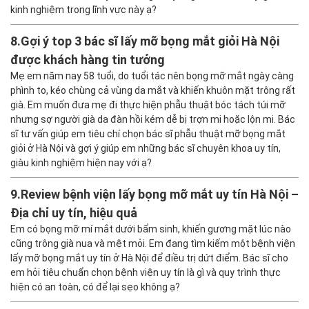
kinh nghiệm trong lĩnh vực này ạ?
8.
Gợi ý top 3 bác sĩ lấy mỡ bọng mắt giỏi Hà Nội
được khách hàng tin tưởng
Mẹ em năm nay 58 tuổi, do tuổi tác nên bọng mỡ mắt ngày càng
phình to, kéo chùng cả vùng da mắt và khiến khuôn mặt trông rất
già. Em muốn đưa mẹ đi thực hiện phẫu thuật bóc tách túi mỡ
nhưng sợ người già da đàn hồi kém dễ bị trợn mi hoặc lộn mi. Bác
sĩ tư vấn giúp em tiêu chí chọn bác sĩ phẫu thuật mỡ bọng mắt
giỏi ở Hà Nội và gợi ý giúp em những bác sĩ chuyên khoa uy tín,
giàu kinh nghiệm hiện nay với ạ?
9.
Review bệnh viện lấy bọng mỡ mắt uy tín Hà Nội –
Địa chỉ uy tín, hiệu quả
Em có bọng mỡ mí mắt dưới bẩm sinh, khiến gương mặt lúc nào
cũng trông già nua và mệt mỏi. Em đang tìm kiếm một bệnh viện
lấy mỡ bọng mắt uy tín ở Hà Nội để điều trị dứt điểm. Bác sĩ cho
em hỏi tiêu chuẩn chọn bệnh viện uy tín là gì và quy trình thực
hiện có an toàn, có để lại sẹo không ạ?