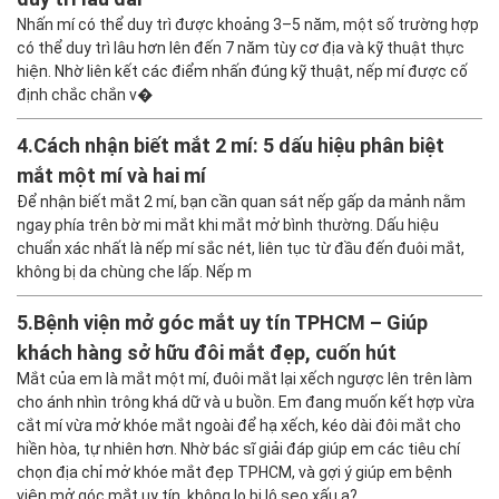
Nhấn mí có thể duy trì được khoảng 3–5 năm, một số trường hợp
có thể duy trì lâu hơn lên đến 7 năm tùy cơ địa và kỹ thuật thực
hiện. Nhờ liên kết các điểm nhấn đúng kỹ thuật, nếp mí được cố
định chắc chắn v�
4.
Cách nhận biết mắt 2 mí: 5 dấu hiệu phân biệt
mắt một mí và hai mí
Để nhận biết mắt 2 mí, bạn cần quan sát nếp gấp da mảnh nằm
ngay phía trên bờ mi mắt khi mắt mở bình thường. Dấu hiệu
chuẩn xác nhất là nếp mí sắc nét, liên tục từ đầu đến đuôi mắt,
không bị da chùng che lấp. Nếp m
5.
Bệnh viện mở góc mắt uy tín TPHCM – Giúp
khách hàng sở hữu đôi mắt đẹp, cuốn hút
Mắt của em là mắt một mí, đuôi mắt lại xếch ngược lên trên làm
cho ánh nhìn trông khá dữ và u buồn. Em đang muốn kết hợp vừa
cắt mí vừa mở khóe mắt ngoài để hạ xếch, kéo dài đôi mắt cho
hiền hòa, tự nhiên hơn. Nhờ bác sĩ giải đáp giúp em các tiêu chí
chọn địa chỉ mở khóe mắt đẹp TPHCM, và gợi ý giúp em bệnh
viện mở góc mắt uy tín, không lo bị lộ sẹo xấu ạ?