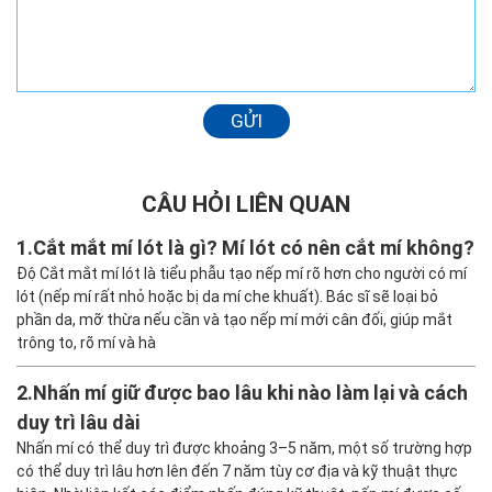
GỬI
CÂU HỎI LIÊN QUAN
1.
Cắt mắt mí lót là gì? Mí lót có nên cắt mí không?
Độ Cắt mắt mí lót là tiểu phẫu tạo nếp mí rõ hơn cho người có mí
lót (nếp mí rất nhỏ hoặc bị da mí che khuất). Bác sĩ sẽ loại bỏ
phần da, mỡ thừa nếu cần và tạo nếp mí mới cân đối, giúp mắt
trông to, rõ mí và hà
2.
Nhấn mí giữ được bao lâu khi nào làm lại và cách
duy trì lâu dài
Nhấn mí có thể duy trì được khoảng 3–5 năm, một số trường hợp
có thể duy trì lâu hơn lên đến 7 năm tùy cơ địa và kỹ thuật thực