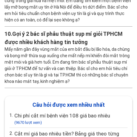
cũng trông già nua và mệt mỏi. Em đang tìm kiếm một bệnh viện
lấy mỡ bọng mắt uy tín ở Hà Nội để điều trị dứt điểm. Bác sĩ cho
em hỏi tiêu chuẩn chọn bệnh viện uy tín là gì và quy trình thực
hiện có an toàn, có để lại sẹo không ạ?
10.
Gợi ý 2 bác sĩ phẫu thuật sụp mí giỏi TPHCM
được nhiều khách hàng tin tưởng
Mấy năm gần đây vùng mắt của em bắt đầu bị lão hóa, da chùng
và bọng mỡ thừa sụp xuống che mất nếp mí khiến đôi mắt trông
mệt mỏi và già hơn tuổi. Em đang tìm bác sĩ phẫu thuật sụp mí
giỏi ở TP.HCM để tư vấn và can thiệp. Bác sĩ cho em hỏi tiêu chí
chọn bác sĩ uy tín là gì và tại TP.HCM thì có những bác sĩ chuyên
khoa nào mát tay, kinh nghiệm ạ?
Câu hỏi được xem nhiều nhất
1.
Chi phí cắt mí bệnh viện 108 giá bao nhiêu
(9670 lượt xem)
2.
Cắt mí giá bao nhiêu tiền? Bảng giá theo từng