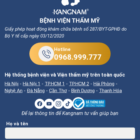
Giấy phép hoạt động khám chữa bệnh số 287/BYT-GPHĐ do
Bộ Y tế cấp ngày 03/12/2020
Hotline
0968.999.777
Hệ thống bệnh viện và Viện thẩm mỹ trên toàn quốc
Hà Nội
-
Hà Nội 1
-
TP.HCM 1
-
TP.HCM 2
-
Hải Phòng
-
Nghệ An
-
Đà Nẵng
-
Cần Thơ
-
Bình Dương
-
Thanh Hóa
Để lại thông tin để Kangnam tư vấn giúp bạn
Họ và tên