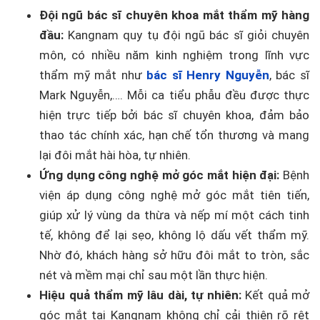
Đội ngũ bác sĩ chuyên khoa mắt thẩm mỹ hàng
đầu:
Kangnam quy tụ đội ngũ bác sĩ giỏi chuyên
môn, có nhiều năm kinh nghiệm trong lĩnh vực
thẩm mỹ mắt như
bác sĩ Henry Nguyễn
, bác sĩ
Mark Nguyễn,…. Mỗi ca tiểu phẫu đều được thực
hiện trực tiếp bởi bác sĩ chuyên khoa, đảm bảo
thao tác chính xác, hạn chế tổn thương và mang
lại đôi mắt hài hòa, tự nhiên.
Ứng dụng công nghệ mở góc mắt hiện đại:
Bệnh
viện áp dụng công nghệ mở góc mắt tiên tiến,
giúp xử lý vùng da thừa và nếp mí một cách tinh
tế, không để lại sẹo, không lộ dấu vết thẩm mỹ.
Nhờ đó, khách hàng sở hữu đôi mắt to tròn, sắc
nét và mềm mại chỉ sau một lần thực hiện.
Hiệu quả thẩm mỹ lâu dài, tự nhiên:
Kết quả mở
góc mắt tại Kangnam không chỉ cải thiện rõ rệt