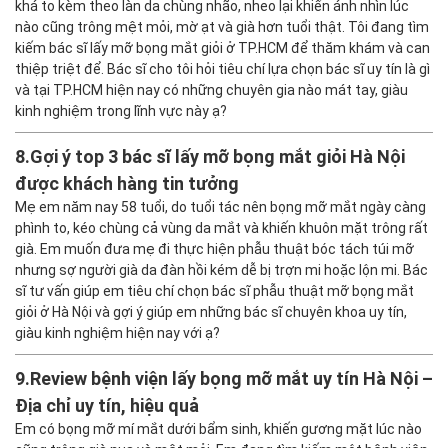
khá to kèm theo làn da chùng nhão, nheo lại khiến ánh nhìn lúc
nào cũng trông mệt mỏi, mờ ạt và già hơn tuổi thật. Tôi đang tìm
kiếm bác sĩ lấy mỡ bọng mắt giỏi ở TP.HCM để thăm khám và can
thiệp triệt để. Bác sĩ cho tôi hỏi tiêu chí lựa chọn bác sĩ uy tín là gì
và tại TP.HCM hiện nay có những chuyên gia nào mát tay, giàu
kinh nghiệm trong lĩnh vực này ạ?
8.
Gợi ý top 3 bác sĩ lấy mỡ bọng mắt giỏi Hà Nội
được khách hàng tin tưởng
Mẹ em năm nay 58 tuổi, do tuổi tác nên bọng mỡ mắt ngày càng
phình to, kéo chùng cả vùng da mắt và khiến khuôn mặt trông rất
già. Em muốn đưa mẹ đi thực hiện phẫu thuật bóc tách túi mỡ
nhưng sợ người già da đàn hồi kém dễ bị trợn mi hoặc lộn mi. Bác
sĩ tư vấn giúp em tiêu chí chọn bác sĩ phẫu thuật mỡ bọng mắt
giỏi ở Hà Nội và gợi ý giúp em những bác sĩ chuyên khoa uy tín,
giàu kinh nghiệm hiện nay với ạ?
9.
Review bệnh viện lấy bọng mỡ mắt uy tín Hà Nội –
Địa chỉ uy tín, hiệu quả
Em có bọng mỡ mí mắt dưới bẩm sinh, khiến gương mặt lúc nào