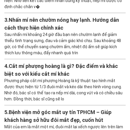
hiện. Nhờ liên kết các điểm nhấn đúng kỹ thuật, nếp mí được cố
định chắc chắn v�
3.
Nhấn mí nên chườm nóng hay lạnh. Hướng dẫn
cách thực hiện chính xác
Sau nhấn mí khoảng 24 giờ đầu bạn nên chườm lạnh để giảm
thiểu tình trạng sưng, đau và cảm giác khó chịu. Sau khoảng 48
giờ, có thể chuyển sang chườm ấm, nhiệt độ ấm sẽ giúp kích
thích lưu thông máu, đẩy nhanh quá trìn
4.
Cắt mí phượng hoàng là gì? Đặc điểm và khác
biệt so với kiểu cắt mí khác
Phương pháp cắt mí phượng Hoàng là kỹ thuật tạo hình mắt
được thực hiện từ 1/3 đuôi mắt và kéo dài theo hình vòng cung.
Nhờ đó, bác sĩ có thể tạo ra nếp mí dài, cong vút và có chiều sâu
hơn. Đồng thời, bác sĩ cũng sẽ lo
5.
Bệnh viện mở góc mắt uy tín TPHCM – Giúp
khách hàng sở hữu đôi mắt đẹp, cuốn hút
Mắt của em là mắt một mí, đuôi mắt lại xếch ngược lên trên làm