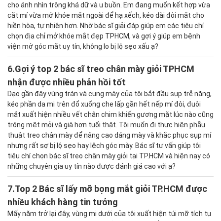
cho ánh nhìn trông khá dữ và u buồn. Em đang muốn kết hợp vừa
cắt mí vừa mở khóe mắt ngoài để hạ xếch, kéo dài đôi mắt cho
hiền hòa, tự nhiên hơn. Nhờ bác sĩ giải đáp giúp em các tiêu chí
chọn địa chỉ mở khóe mắt đẹp TPHCM, và gợi ý giúp em bệnh
viện mở góc mắt uy tín, không lo bị lộ sẹo xấu ạ?
6.
Gợi ý top 2 bác sĩ treo chân mày giỏi TPHCM
nhận được nhiều phản hồi tốt
Dạo gần đây vùng trán và cung mày của tôi bắt đầu sụp trễ nặng,
kéo phần da mi trên đổ xuống che lấp gần hết nếp mí đôi, đuôi
mắt xuất hiện nhiều vết chân chim khiến gương mặt lúc nào cũng
trông mệt mỏi và già hơn tuổi thật. Tôi muốn đi thực hiện phẫu
thuật treo chân mày để nâng cao dáng mày và khắc phục sụp mí
nhưng rất sợ bị lộ sẹo hay lệch góc mày. Bác sĩ tư vấn giúp tôi
tiêu chí chọn bác sĩ treo chân mày giỏi tại TP.HCM và hiện nay có
những chuyên gia uy tín nào được đánh giá cao với ạ?
7.
Top 2 Bác sĩ lấy mỡ bọng mắt giỏi TP.HCM được
nhiều khách hàng tin tưởng
Mấy năm trở lại đây, vùng mi dưới của tôi xuất hiện túi mỡ tích tụ