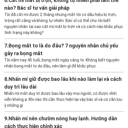
6.
Cắt mí mắt bị trợn, không tự nhiên phải làm thế
nào? Bác sĩ tư vấn giải pháp
Tôi đã cắt mí được 2 tháng nhưng mắt tôi có dấu hiệu bị trợn,
trông rất căng và không tự nhiên. Bác sĩ có thể cho tôi biết
nguyên nhân tại sao cắt mí mắt bị trợn và có cách nào khắc phục
tình trạng này không?
7.
Bọng mắt to là do đâu? 7 nguyên nhân chủ yếu
gây ra bọng mắt
Tôi năm nay 45 tuổi, bọng mắt ngày càng to. Không biết nguyên
nhân bọng mắt to do đâu, nên làm gì để khắc phục.
8.
Nhấn mí giữ được bao lâu khi nào làm lại và cách
duy trì lâu dài
Nhấn mí mắt duy trì được bao lâu vậy mọi người, có được vĩnh
viễn không ạ. Khi nào thì cần thực hiện lại vậy bác sĩ và có cần lưu
ý những gì.
9.
Nhấn mí nên chườm nóng hay lạnh. Hướng dẫn
cách thực hiện chính xác