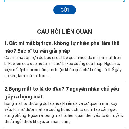
GỬI
CÂU HỎI LIÊN QUAN
1.
Cắt mí mắt bị trợn, không tự nhiên phải làm thế
nào? Bác sĩ tư vấn giải pháp
Cắt mí mắt bị trợn do bác sĩ cắt bỏ quá nhiều da mí, mí mắt trên
bị kéo lên quá cao hoặc mí dưới bị kéo xuống quá thấp. Ngoài ra,
việc cố định sai cơ nâng mi hoặc khâu quá chặt cũng có thể gây
co kéo, làm mắt bị trợn. .
2.
Bọng mắt to là do đâu? 7 nguyên nhân chủ yếu
gây ra bọng mắt
Bọng mắt to thường do lão hóa khiến da và cơ quanh mắt suy
yếu, túi mỡ dưới mắt sa xuống hoặc tích tụ dịch, tạo cảm giác
sưng phồng. Ngoài ra, bọng mắt to liên quan đến yếu tố di truyền,
thiếu ngủ, thức khuya, ăn mặn, căng