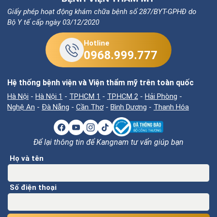
Giấy phép hoạt động khám chữa bệnh số 287/BYT-GPHĐ do
Bộ Y tế cấp ngày 03/12/2020
Hotline
0968.999.777
Hệ thống bệnh viện và Viện thẩm mỹ trên toàn quốc
Hà Nội
-
Hà Nội 1
-
TP.HCM 1
-
TP.HCM 2
-
Hải Phòng
-
Nghệ An
-
Đà Nẵng
-
Cần Thơ
-
Bình Dương
-
Thanh Hóa
Để lại thông tin để Kangnam tư vấn giúp bạn
Họ và tên
Số điện thoại