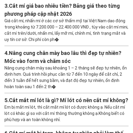
3.
Cắt mí giá bao nhiêu tiền? Bảng giá theo từng
phương pháp cập nhật 2026
Giá cắt mí, nhấn mí ở các cơ sở thẩm mỹ tại Việt Nam dao động
trong khoảng từ 7.200.000 – 22.400.000 VNĐ , tùy vào cắt mí mini,
cắt mí trên/dưới, nhấn mí, lấy mỡ mí, chỉnh mí, tình trạng mắt và
uy tín cơ sở. Chi phí còn ph�
4.
Nâng cung chân mày bao lâu thì đẹp tự nhiên?
Mốc vào form và chăm sóc
Nâng cung chân mày sau khoảng 1 – 2 tháng sẽ đẹp tự nhiên, ổn
định hơn. Quá trình hồi phục cần từ 7 đến 10 ngày để cắt chỉ, 2
đến 3 tuần để hết sưng bầm, và đạt độ đẹp tự nhiên, ổn định
hoàn toàn sau 1 đến 2 th�
5.
Cắt mắt mí lót là gì? Mí lót có nên cắt mí không?
Em bị mắt mí lót, thì cắt mắt mí lót có được không ạ. Nếu cắt mí
lót có khác gì so với cắt mí thông thường không ạ.Không biết có
phù hợp và an toàn không nhỉ.