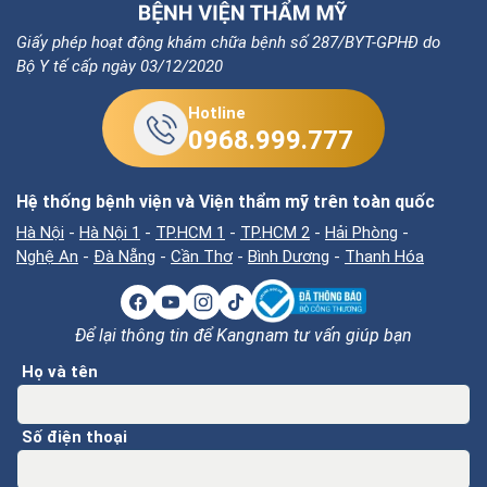
Giấy phép hoạt động khám chữa bệnh số 287/BYT-GPHĐ do
Bộ Y tế cấp ngày 03/12/2020
Hotline
0968.999.777
Hệ thống bệnh viện và Viện thẩm mỹ trên toàn quốc
Hà Nội
-
Hà Nội 1
-
TP.HCM 1
-
TP.HCM 2
-
Hải Phòng
-
Nghệ An
-
Đà Nẵng
-
Cần Thơ
-
Bình Dương
-
Thanh Hóa
Để lại thông tin để Kangnam tư vấn giúp bạn
Họ và tên
Số điện thoại