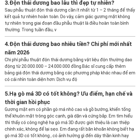
3.
Độn thái dương bao lâu thì đẹp tự nhiên?
Sau phẫu thuật độn thái dương cần ít nhất từ 1 – 2 tháng để thấy
kết quả tự nhiên hoàn toàn. Do vậy, cảm giác gương mặt không
tự nhiên trong giai đoạn đầu phẫu thuật là điều hoàn toàn bình
thường. Trong tuần đầu, v
4.
Độn thái dương bao nhiêu tiền? Chi phí mới nhất
năm 2026
Chi phí phẫu thuật độn thái dương bằng vật liệu độn thường dao
động từ 20.000.000 – 24.000.000 đồng.Bác sĩ cung cấp thêm
bảng giá độn thái dương bằng các phương pháp khác nhau để em
có cái nhìn toàn diện hơn: Dịch vụ độ
5.
Hạ gò má 3D có tốt không? Ưu điểm, hạn chế và
thời gian hồi phục
Gương mặt em có phần gò má nhô cao và gồ bướng, khiến tổng
thể khuôn mặt trông góc cạnh, già dặn và cứng bắp. Em tìm hiểu
thì thấy có công nghệ hạ gò má 3D được giới thiệu là can thiệp
chính xác, không để lại sẹo. Em đang rất băn khoăn không biết hạ
gò má 3D có tốt không , có ảnh hưởng gì đến dây thần kinh hay