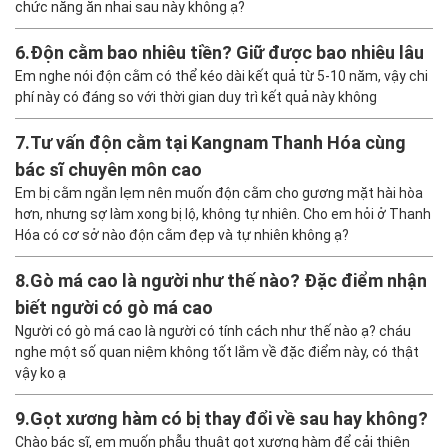
chức năng ăn nhai sau này không ạ?
6.
Độn cằm bao nhiêu tiền? Giữ được bao nhiêu lâu
Em nghe nói độn cằm có thể kéo dài kết quả từ 5-10 năm, vậy chi
phí này có đáng so với thời gian duy trì kết quả này không
7.
Tư vấn độn cằm tại Kangnam Thanh Hóa cùng
bác sĩ chuyên môn cao
Em bị cằm ngắn lẹm nên muốn độn cằm cho gương mặt hài hòa
hơn, nhưng sợ làm xong bị lộ, không tự nhiên. Cho em hỏi ở Thanh
Hóa có cơ sở nào độn cằm đẹp và tự nhiên không ạ?
8.
Gò má cao là người như thế nào? Đặc điểm nhận
biết người có gò má cao
Người có gò má cao là người có tính cách như thế nào ạ? cháu
nghe một số quan niệm không tốt lắm về đặc điểm này, có thật
vậy ko ạ
9.
Gọt xương hàm có bị thay đổi về sau hay không?
Chào bác sĩ, em muốn phẫu thuật gọt xương hàm để cải thiện