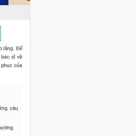
o lắng. Để
bác sĩ về
i phục của
ững câu
thường.