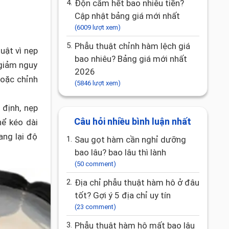
4.
Độn cằm hết bao nhiêu tiền?
Cập nhật bảng giá mới nhất
(6009 lượt xem)
5.
Phẫu thuật chỉnh hàm lệch giá
uật vì nẹp
bao nhiêu? Bảng giá mới nhất
 giảm nguy
2026
oặc chỉnh
(5846 lượt xem)
 định, nẹp
Câu hỏi nhiều bình luận nhất
ể kéo dài
ang lại độ
1.
Sau gọt hàm cần nghỉ dưỡng
bao lâu? bao lâu thì lành
(50 comment)
2.
Địa chỉ phẫu thuật hàm hô ở đâu
tốt? Gợi ý 5 địa chỉ uy tín
(23 comment)
3.
Phẫu thuật hàm hô mất bao lâu