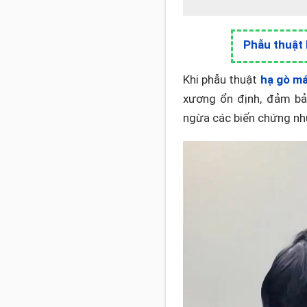
Phẫu thuật 
Khi phẫu thuật
hạ gò m
xương ổn định, đảm bảo
ngừa các biến chứng như