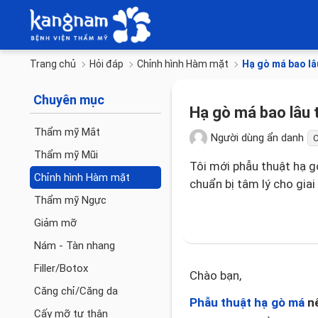
Trang chủ
Hỏi đáp
Chỉnh hình Hàm mặt
Hạ gò má bao lâu
Chuyên mục
Hạ gò má bao lâu t
Thẩm mỹ Mắt
Người dùng ẩn danh
C
Thẩm mỹ Mũi
Tôi mới phẫu thuật hạ g
Chỉnh hình Hàm mặt
chuẩn bị tâm lý cho giai
Thẩm mỹ Ngực
Giảm mỡ
Nám - Tàn nhang
Filler/Botox
Chào bạn,
Căng chỉ/Căng da
Phẫu thuật hạ gò má
nế
Cấy mỡ tự thân