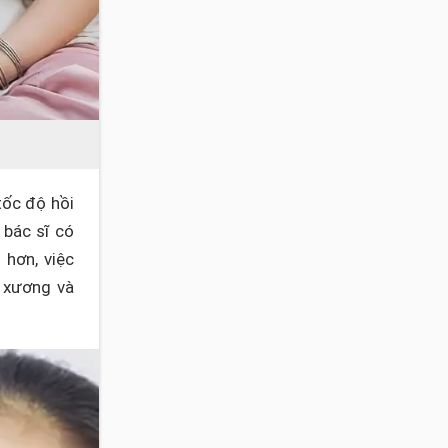
tốc độ hồi
 bác sĩ có
 hơn, việc
h xương và