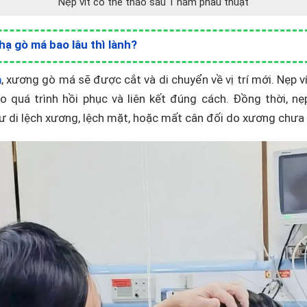
Nẹp vít có thể tháo sau 1 năm phẫu thuật
hạ gò má bao lâu thì lành?
á
, xương gò má sẽ được cắt và di chuyển về vị trí mới. Nẹp ví
 quá trình hồi phục và liên kết đúng cách. Đồng thời, nẹ
 di lệch xương, lệch mặt, hoặc mất cân đối do xương chưa 