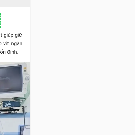
t giúp giữ
p vít ngăn
ổn định.