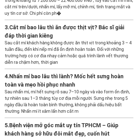
trong khoảng từ 7.200.000 – 22.400.000 VNĐ , tùy vào cắt mí mini,
cắt mí trên/dưới, nhấn mí, lấy mỡ mí, chỉnh mí, tình trạng mắt và
uy tín cơ sở. Chi phí còn ph�
3.
Cắt mí bao lâu thì ăn được thịt vịt? Bác sĩ giải
đáp thời gian kiêng
Sau cắt mí khách hàng không được ăn thịt vịt trong khoảng 3 – 4
tuần đầu, đến khí nếp mí đã ổn định hoàn toàn. Đối với những
trường hợp có cơ địa nhạy cảm hoặc quá trình lành vết thương
diễn ra chậm hơn, thời gian
4.
Nhấn mí bao lâu thì lành? Mốc hết sưng hoàn
toàn và mẹo hồi phục nhanh
Sau nhấn mí, mí hết sưng rõ sau 7–10 ngày và vào form ổn định,
tự nhiên sau 1–3 tháng tùy cơ địa mỗi người. Sưng nhẹ trong 5
ngày đầu là hoàn toàn bình thường, không phải dấu hiệu bất
thường. Nhấn mí ít xâm lấn hơn cắt m
5.
Bệnh viện mở góc mắt uy tín TPHCM – Giúp
khách hàng sở hữu đôi mắt đẹp, cuốn hút