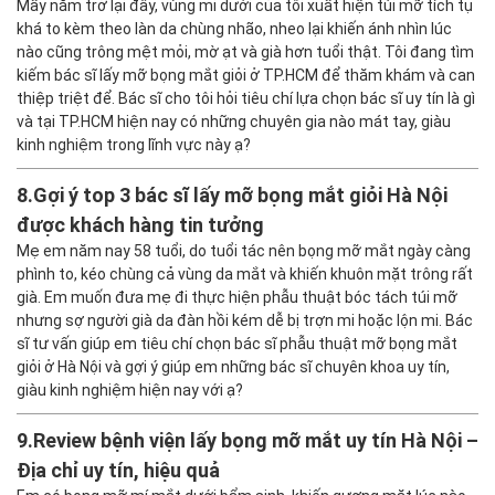
Mấy năm trở lại đây, vùng mi dưới của tôi xuất hiện túi mỡ tích tụ
khá to kèm theo làn da chùng nhão, nheo lại khiến ánh nhìn lúc
nào cũng trông mệt mỏi, mờ ạt và già hơn tuổi thật. Tôi đang tìm
kiếm bác sĩ lấy mỡ bọng mắt giỏi ở TP.HCM để thăm khám và can
thiệp triệt để. Bác sĩ cho tôi hỏi tiêu chí lựa chọn bác sĩ uy tín là gì
và tại TP.HCM hiện nay có những chuyên gia nào mát tay, giàu
kinh nghiệm trong lĩnh vực này ạ?
8.
Gợi ý top 3 bác sĩ lấy mỡ bọng mắt giỏi Hà Nội
được khách hàng tin tưởng
Mẹ em năm nay 58 tuổi, do tuổi tác nên bọng mỡ mắt ngày càng
phình to, kéo chùng cả vùng da mắt và khiến khuôn mặt trông rất
già. Em muốn đưa mẹ đi thực hiện phẫu thuật bóc tách túi mỡ
nhưng sợ người già da đàn hồi kém dễ bị trợn mi hoặc lộn mi. Bác
sĩ tư vấn giúp em tiêu chí chọn bác sĩ phẫu thuật mỡ bọng mắt
giỏi ở Hà Nội và gợi ý giúp em những bác sĩ chuyên khoa uy tín,
giàu kinh nghiệm hiện nay với ạ?
9.
Review bệnh viện lấy bọng mỡ mắt uy tín Hà Nội –
Địa chỉ uy tín, hiệu quả