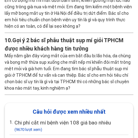
Em có bọng mỡ mí mắt dưới bẩm sinh, khiến gương mặt lúc nào
cũng trông già nua và mệt mỏi. Em đang tìm kiếm một bệnh viện
lấy mỡ bọng mắt uy tín ở Hà Nội để điều trị dứt điểm. Bác sĩ cho
em hỏi tiêu chuẩn chọn bệnh viện uy tín là gì và quy trình thực
hiện có an toàn, có để lại sẹo không ạ?
10.
Gợi ý 2 bác sĩ phẫu thuật sụp mí giỏi TPHCM
được nhiều khách hàng tin tưởng
Mấy năm gần đây vùng mắt của em bắt đầu bị lão hóa, da chùng
và bọng mỡ thừa sụp xuống che mất nếp mí khiến đôi mắt trông
mệt mỏi và già hơn tuổi. Em đang tìm bác sĩ phẫu thuật sụp mí
giỏi ở TP.HCM để tư vấn và can thiệp. Bác sĩ cho em hỏi tiêu chí
chọn bác sĩ uy tín là gì và tại TP.HCM thì có những bác sĩ chuyên
khoa nào mát tay, kinh nghiệm ạ?
Câu hỏi được xem nhiều nhất
1.
Chi phí cắt mí bệnh viện 108 giá bao nhiêu
(9670 lượt xem)