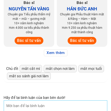
Bác sĩ
Bác sĩ
NGUYỄN TẤN VÀNG
HÁN ĐỨC ANH
Chuyên gia Tiểu phẫu thẩm mỹ
Chuyên gia Phẫu thuật Hàm mặt
mắt – mũi – gương mặt
& Răng – Hàm – Mặt
10+ năm kinh nghiệm
10+ năm kinh nghiệm
Hơn 4.000 ca tiểu phẫu thành
Hơn 9.250 ca phẫu thuật hàm
công
mặt thành công
Bác sĩ tư vấn
Bác sĩ tư vấn
Xem thêm
Chủ đề:
mắt cắt mí
mắt chọn nơi làm
mắt mọi tuổi
mắt so sánh giá nơi làm
Hãy để lại bình luận của bạn bên dưới!