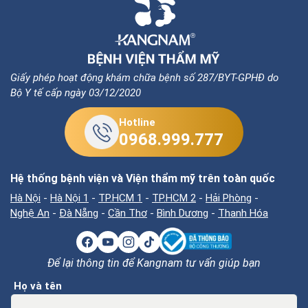
Giấy phép hoạt động khám chữa bệnh số 287/BYT-GPHĐ do
Bộ Y tế cấp ngày 03/12/2020
Hotline
0968.999.777
Hệ thống bệnh viện và Viện thẩm mỹ trên toàn quốc
Hà Nội
-
Hà Nội 1
-
TP.HCM 1
-
TP.HCM 2
-
Hải Phòng
-
Nghệ An
-
Đà Nẵng
-
Cần Thơ
-
Bình Dương
-
Thanh Hóa
Để lại thông tin để Kangnam tư vấn giúp bạn
Họ và tên