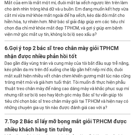
Mắt của em là mắt một mí, đuôi mắt lại xếch ngược lên trên làm
cho ánh nhìn trông khá dữ và u buồn. Em đang muốn kết hợp vừa
cắt mí vừa mở khóe mắt ngoài để hạ xếch, kéo dài đôi mắt cho
hiền hòa, tự nhiên hơn. Nhờ bác sĩ giải đáp giúp em các tiêu chí
chọn địa chỉ mở khóe mắt đẹp TPHCM, và gợi ý giúp em bệnh
viện mở góc mắt uy tín, không lo bị lộ sẹo xấu ạ?
6.
Gợi ý top 2 bác sĩ treo chân mày giỏi TPHCM
nhận được nhiều phản hồi tốt
Dạo gần đây vùng trán và cung mày của tôi bắt đầu sụp trễ nặng,
kéo phần da mi trên đổ xuống che lấp gần hết nếp mí đôi, đuôi
mắt xuất hiện nhiều vết chân chim khiến gương mặt lúc nào cũng
trông mệt mỏi và già hơn tuổi thật. Tôi muốn đi thực hiện phẫu
thuật treo chân mày để nâng cao dáng mày và khắc phục sụp mí
nhưng rất sợ bị lộ sẹo hay lệch góc mày. Bác sĩ tư vấn giúp tôi
tiêu chí chọn bác sĩ treo chân mày giỏi tại TP.HCM và hiện nay có
những chuyên gia uy tín nào được đánh giá cao với ạ?
7.
Top 2 Bác sĩ lấy mỡ bọng mắt giỏi TP.HCM được
nhiều khách hàng tin tưởng