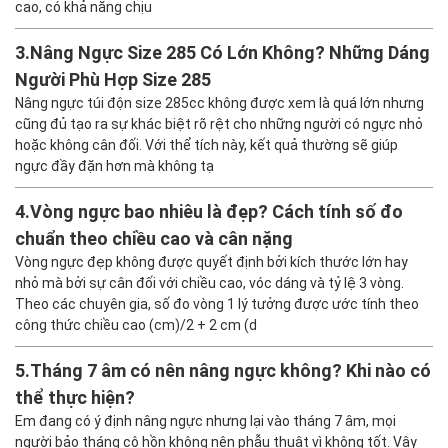
cũ và có nên làm không
Nâng ngực bằng túi silicon là phương pháp sử dụng túi độn làm từ
chất liệu silicone dẻo dai, có cấu tạo vỏ ngoài nhiều lớp và bên
trong chứa gel silicone đặc. Túi độn này được thiết kế với độ bền
cao, có khả năng chịu
3.
Nâng Ngực Size 285 Có Lớn Không? Những Dáng
Người Phù Hợp Size 285
Nâng ngực túi độn size 285cc không được xem là quá lớn nhưng
cũng đủ tạo ra sự khác biệt rõ rệt cho những người có ngực nhỏ
hoặc không cân đối. Với thể tích này, kết quả thường sẽ giúp
ngực đầy đặn hơn mà không tạ
4.
Vòng ngực bao nhiêu là đẹp? Cách tính số đo
chuẩn theo chiều cao và cân nặng
Vòng ngực đẹp không được quyết định bởi kích thước lớn hay
nhỏ mà bởi sự cân đối với chiều cao, vóc dáng và tỷ lệ 3 vòng.
Theo các chuyên gia, số đo vòng 1 lý tưởng được ước tính theo
công thức chiều cao (cm)/2 + 2 cm (d