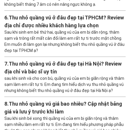
5.
Tháng 7 âm có nên nâng ngực không? Khi nào có
thể thực hiện?
Em đang có ý định nâng ngực nhưng lại vào tháng 7 âm, mọi
người bảo tháng cô hồn không nên phẫu thuật vì không tốt. Vậy
không biết tháng 7 âm có nên nâng ngực không ạ.
6.
Thu nhỏ quầng vú ở đâu đẹp tại TPHCM? Review
địa chỉ được nhiều khách hàng lựa chọn
Sau khi sinh em bé thứ hai, quầng vú của em bị dãn rộng, thâm
sạm và trông rất mất cân đối làm em rất tự ti trước mặt chồng.
Em muốn đi làm gọn lại nhưng không biết thu nhỏ quầng vú ở đâu
đẹp tại TPHCM ạ?
7.
Thu nhỏ quầng vú ở đâu đẹp tại Hà Nội? Review
địa chỉ và bác sĩ uy tín
sau khi sinh và cho con bú, quầng vú của em bị giãn rộng và thâm
sạm làm em rất tự ti. Em đang tìm hiểu dịch vụ thu nhỏ quầng vú
nhưng không biết thu nhỏ quầng vú ở đâu đẹp tại Hà Nội ạ?