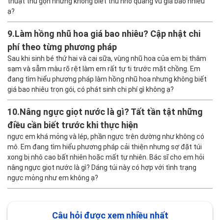
8.
Thu nhỏ quầng vú giá bao nhiêu? Cập nhật bảng
giá và lưu ý trước khi làm
Sau khi sinh bé xong thì quầng vú của em bị giãn rộng và thâm
sạm nhiều làm em rất tự ti. Em đang tìm hiểu phương pháp phẫu
thuật thu gọn nhưng không biết thu nhỏ quầng vú giá bao nhiêu
ạ?
9.
Làm hồng nhũ hoa giá bao nhiêu? Cập nhật chi
phí theo từng phương pháp
Sau khi sinh bé thứ hai và cai sữa, vùng nhũ hoa của em bị thâm
sạm và sẫm màu rõ rệt làm em rất tự ti trước mặt chồng. Em
đang tìm hiểu phương pháp làm hồng nhũ hoa nhưng không biết
giá bao nhiêu trọn gói, có phát sinh chi phí gì không ạ?
10.
Nâng ngực giọt nước là gì? Tất tần tật những
điều cần biết trước khi thực hiện
ngực em khá mỏng và lép, phần ngực trên dường như không có
mô. Em đang tìm hiểu phương pháp cải thiện nhưng sợ đặt túi
xong bị nhô cao bất nhiên hoặc mất tự nhiên. Bác sĩ cho em hỏi
nâng ngực giọt nước là gì? Dáng túi này có hợp với tình trạng