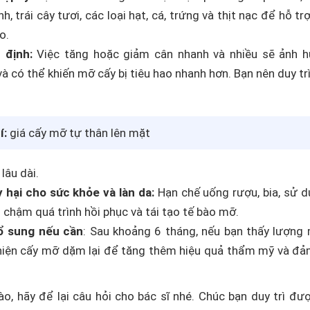
, trái cây tươi, các loại hạt, cá, trứng và thịt nạc để hỗ tr
o.
 định:
Việc tăng hoặc giảm cân nhanh và nhiều sẽ ảnh 
à có thể khiến mỡ cấy bị tiêu hao nhanh hơn. Bạn nên duy tr
í:
giá cấy mỡ tự thân lên mặt
lâu dài.
 hại cho sức khỏe và làn da:
Hạn chế uống rượu, bia, sử 
m chậm quá trình hồi phục và tái tạo tế bào mỡ.
ổ sung nếu cần
: Sau khoảng 6 tháng, nếu bạn thấy lượng 
 hiện cấy mỡ dặm lại để tăng thêm hiệu quả thẩm mỹ và đ
o, hãy để lại câu hỏi cho bác sĩ nhé. Chúc bạn duy trì đư