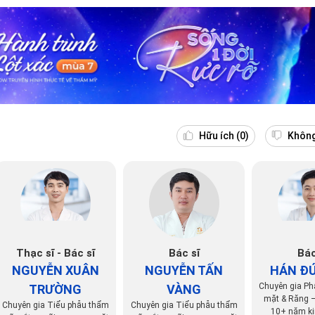
Hữu ích
(0)
Không
Thạc sĩ - Bác sĩ
Bác sĩ
Bác
NGUYỄN XUÂN
NGUYỄN TẤN
HÁN Đ
Chuyên gia Ph
TRƯỜNG
VÀNG
mặt & Răng 
Chuyên gia Tiểu phẫu thẩm
Chuyên gia Tiểu phẫu thẩm
10+ năm k