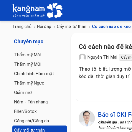
Trang chủ
Hỏi đáp
Cấy mỡ tự thân
Có cách nào để kéo d
Chuyên mục
Có cách nào để kéo
Thẩm mỹ Mắt
Nguyễn Thị Mai
Cấy mỡ
Thẩm mỹ Mũi
Theo tôi biết, lượng m
Chỉnh hình Hàm mặt
kéo dài thời gian duy tr
Thẩm mỹ Ngực
Giảm mỡ
Nám - Tàn nhang
Filler/Botox
Bác sĩ CKI F
Căng chỉ/Căng da
-Chuyên gia Tạo Hìn
-Hơn 20 năm kinh n
Cấy mỡ tự thân