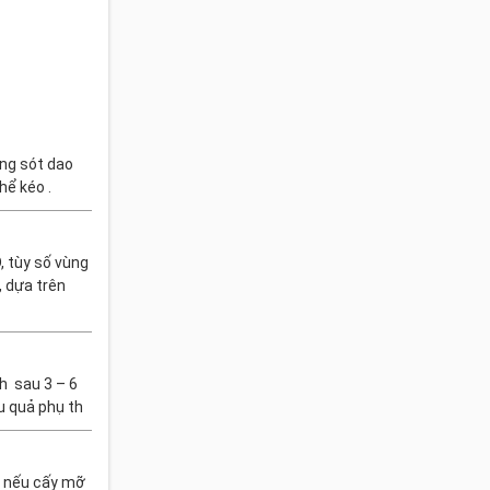
ống sót dao
hể kéo .
 tùy số vùng
, dựa trên
h sau 3 – 6
u quả phụ th
, nếu cấy mỡ