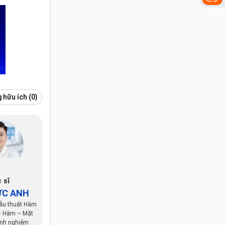
 hữu ích
(0)
 sĩ
ỨC ANH
ẫu thuật Hàm
– Hàm – Mặt
inh nghiệm