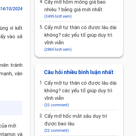
4.
Cấy mỡ hõm mông giá bao
14/10/2024
nhiêu ? bảng giá mới nhất
(3495 lượt xem)
5.
Cấy mỡ tự thân có được lâu dài
ng vì kết
không? các yếu tố giúp duy trì
cấy vào sẽ
vĩnh viễn
(2865 lượt xem)
nên tránh
Câu hỏi nhiều bình luận nhất
mạnh, vận
1.
Cấy mỡ tự thân có được lâu dài
không? các yếu tố giúp duy trì
vĩnh viễn
(22 comment)
2.
Cấy mỡ hốc mắt sâu duy trì
được bao lâu
 của mỡ.
(22 comment)
vitamin và