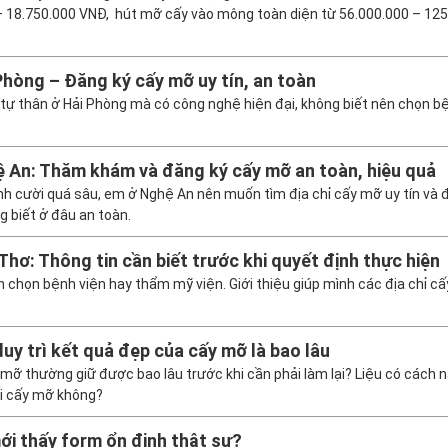
 18.750.000 VNĐ, hút mỡ cấy vào mông toàn diện từ 56.000.000 – 125
Phòng – Đăng ký cấy mỡ uy tín, an toàn
 tự thân ở Hải Phòng mà có công nghệ hiện đại, không biết nên chọn b
 An: Thăm khám và đăng ký cấy mỡ an toàn, hiệu quả
nh cười quá sâu, em ở Nghệ An nên muốn tìm địa chỉ cấy mỡ uy tín và
 biết ở đâu an toàn.
Thơ: Thông tin cần biết trước khi quyết định thực hiện
 chọn bệnh viện hay thẩm mỹ viện. Giới thiệu giúp mình các địa chỉ c
duy trì kết quả đẹp của cấy mỡ là bao lâu
y mỡ thường giữ được bao lâu trước khi cần phải làm lại? Liệu có cách 
khi cấy mỡ không?
ới thấy form ổn định thật sự?