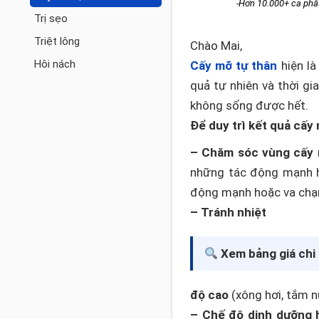
-Hơn 10.000+ ca phẫ
Trị sẹo
Triệt lông
Chào Mai,
Hôi nách
Cấy mỡ tự thân
hiện là
quả tự nhiên và thời gi
không sống được hết.
Để duy trì kết quả cấy 
– Chăm sóc vùng cấy 
những tác động mạnh h
động mạnh hoặc va chạ
– Tránh nhiệt
Xem bảng giá chi 
độ cao
(xông hơi, tắm n
– Chế độ dinh dưỡng h