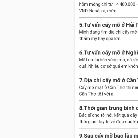
hõm mông chỉ từ 14.400.000 –
VNĐ. Ngoài ra, mức
5.
Tư vấn cấy mỡ ở Hải 
Mình đang tìm địa chỉ cấy mỡ
thẩm mỹ hay spa lớn.
6.
Tư vấn cấy mỡ ở Nghệ
Mặt em bị hóp vùng má, có rã
quả. Nhiều cơ sở quá em không
7.
Địa chỉ cấy mỡ ở Cần 
Cấy mỡ mặt ở Cần Thơ thì nên
Cần Thơ tốt với ạ.
8.
Thời gian trung bình 
Bác sĩ cho tôi hỏi, kết quả cấ
thời gian duy trì vẻ đẹp sau 
9.
Sau cấy mỡ bao lâu m