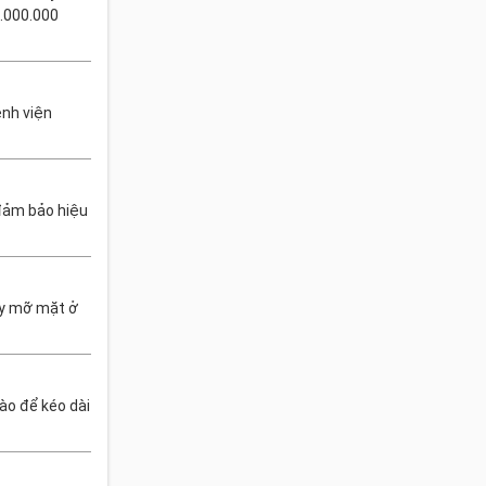
.000.000
ệnh viện
 đảm bảo hiệu
ấy mỡ mặt ở
nào để kéo dài