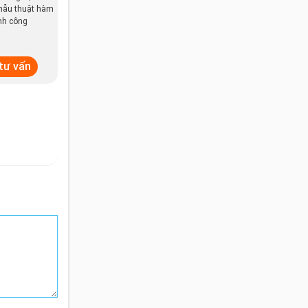
hẫu thuật hàm
nh công
 tư vấn