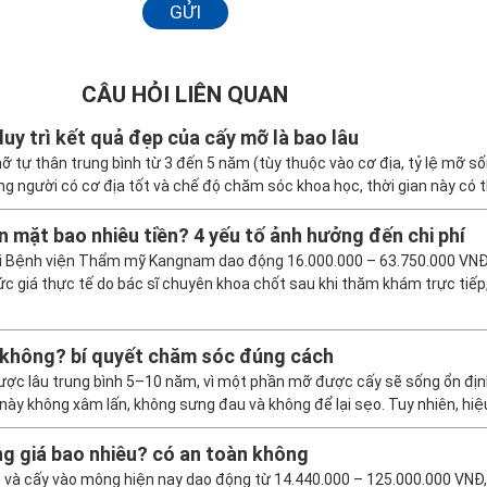
GỬI
CÂU HỎI LIÊN QUAN
duy trì kết quả đẹp của cấy mỡ là bao lâu
mỡ tự thân trung bình từ 3 đến 5 năm (tùy thuộc vào cơ địa, tỷ lệ mỡ s
 người có cơ địa tốt và chế độ chăm sóc khoa học, thời gian này có t
n mặt bao nhiêu tiền? 4 yếu tố ảnh hưởng đến chi phí
ại Bệnh viện Thẩm mỹ Kangnam dao động 16.000.000 – 63.750.000 VNĐ,
c giá thực tế do bác sĩ chuyên khoa chốt sau khi thăm khám trực tiếp
không? bí quyết chăm sóc đúng cách
ược lâu trung bình 5–10 năm, vì một phần mỡ được cấy sẽ sống ổn địn
này không xâm lấn, không sưng đau và không để lại sẹo. Tuy nhiên, hiệ
g giá bao nhiêu? có an toàn không
g và cấy vào mông hiện nay dao động từ 14.440.000 – 125.000.000 VNĐ