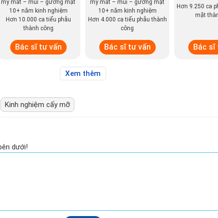
mỹ mắt – mũi – gương mặt
mỹ mắt – mũi – gương mặt
Hơn 9.250 ca p
10+ năm kinh nghiệm
10+ năm kinh nghiệm
mặt thà
Hơn 10.000 ca tiểu phẫu
Hơn 4.000 ca tiểu phẫu thành
thành công
công
Bác sĩ tư vấn
Bác sĩ tư vấn
Bác sĩ
Xem thêm
Kinh nghiệm cấy mỡ
bên dưới!