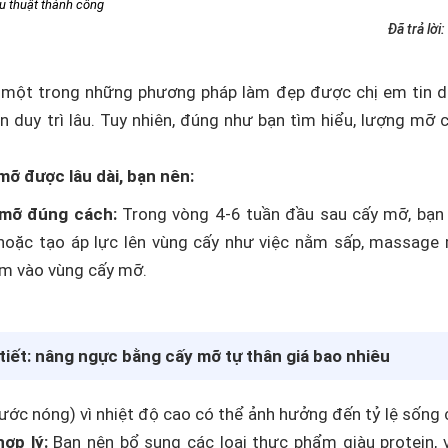
u thuật thành công
Đã trả lời:
 một trong những phương pháp làm đẹp được chị em tin dù
an duy trì lâu. Tuy nhiên, đúng như bạn tìm hiểu, lượng mỡ 
mỡ được lâu dài, bạn nên:
mỡ đúng cách:
Trong vòng 4-6 tuần đầu sau cấy mỡ, bạn 
oặc tạo áp lực lên vùng cấy như việc nằm sấp, massage 
m vào vùng cấy mỡ.
tiết:
nâng ngực bằng cấy mỡ tự thân giá bao nhiêu
ước nóng) vì nhiệt độ cao có thể ảnh hưởng đến tỷ lệ sống
ợp lý:
Bạn nên bổ sung các loại thực phẩm giàu protein, 