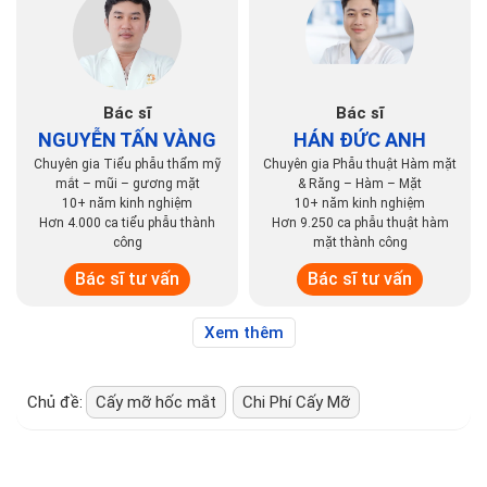
Bác sĩ
Bác sĩ
NGUYỄN TẤN VÀNG
HÁN ĐỨC ANH
Chuyên gia Tiểu phẫu thẩm mỹ
Chuyên gia Phẫu thuật Hàm mặt
mắt – mũi – gương mặt
& Răng – Hàm – Mặt
10+ năm kinh nghiệm
10+ năm kinh nghiệm
Hơn 4.000 ca tiểu phẫu thành
Hơn 9.250 ca phẫu thuật hàm
công
mặt thành công
Bác sĩ tư vấn
Bác sĩ tư vấn
Xem thêm
Chủ đề:
Cấy mỡ hốc mắt
Chi Phí Cấy Mỡ