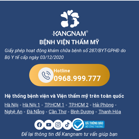
Giấy phép hoạt động khám chữa bệnh số 287/BYT-GPHĐ do
Bộ Y tế cấp ngày 03/12/2020
Hotline
0968.999.777
Hệ thống bệnh viện và Viện thẩm mỹ trên toàn quốc
Hà Nội
-
Hà Nội 1
-
TP.HCM 1
-
TP.HCM 2
-
Hải Phòng
-
Nghệ An
-
Đà Nẵng
-
Cần Thơ
-
Bình Dương
-
Thanh Hóa
Để lại thông tin để Kangnam tư vấn giúp bạn