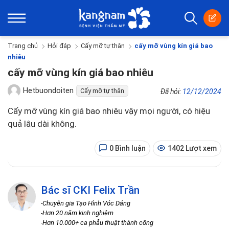
Trang chủ
Hỏi đáp
Cấy mỡ tự thân
cấy mỡ vùng kín giá bao
nhiêu
cấy mỡ vùng kín giá bao nhiêu
Hetbuondoiten
Cấy mỡ tự thân
Đã hỏi:
12/12/2024
Cấy mỡ vùng kín giá bao nhiêu vậy mọi người, có hiệu
quả lâu dài không.
0 Bình luận
1402 Lượt xem
Bác sĩ CKI Felix Trần
-Chuyên gia Tạo Hình Vóc Dáng
-Hơn 20 năm kinh nghiệm
-Hơn 10.000+ ca phẫu thuật thành công