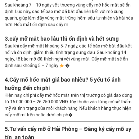
Sau khoảng 7 – 10 ngày vết thương vùng cấy mỡ hốc mắt sẽ ổn
định. Lúc này, các tế bào mỡ đã bắt đầu liên kết với mô xung
quanh, giúp làm đầy vùng mắt trũng, hõm sâu tự nhiên và hài hòa
hơn. Hốc mắt ổn định sau cấy m
3.
cấy mỡ mắt bao lâu thì ổn định và hết sưng
Sau khi cấy mỡ mắt khoảng 5-7 ngày, các tế bào mỡ bắt đầu kết
nối và ổn định, giảm thiểu tình trạng sưng đau. Sau khoảng 14
ngày, tế bào mỡ đã thích nghi với vùng mắt. Cấy mỡ mắt sẽ ổn
định sau khoảng 5 – 7 ngày
�
4.
Cấy mỡ hốc mắt giá bao nhiêu? 5 yếu tố ảnh
hưởng đến chi phí
Hiện nay, chi phí cấy mỡ hốc mắt trên thị trường có giá dao động
từ 16.000.000 – 26.250.000 VNĐ, tùy thuộc vào từng cơ sở thẩm
mỹ và tình trạng của mỗi khách hàng. Nếu khách hàng thực hiện
cấy mỡ mí trên hoặc dưới chi ph�
5.
Tư vấn cấy mỡ ở Hải Phòng – Đăng ký cấy mỡ uy
tín, an toàn