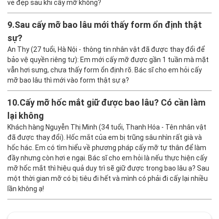
vẻ đẹp sau khi cấy mỡ không?
9.
Sau cấy mỡ bao lâu mới thấy form ổn định thật
sự?
An Thy (27 tuổi, Hà Nội - thông tin nhân vật đã được thay đổi để
bảo vệ quyền riêng tư): Em mới cấy mỡ được gần 1 tuần mà mặt
vẫn hơi sưng, chưa thấy form ổn định rõ. Bác sĩ cho em hỏi cấy
mỡ bao lâu thì mới vào form thật sự ạ?
10.
Cấy mỡ hốc mắt giữ được bao lâu? Có cần làm
lại không
Khách hàng Nguyễn Thị Minh (34 tuổi, Thanh Hóa - Tên nhân vật
đã được thay đổi). Hốc mắt của em bị trũng sâu nhìn rất già và
hốc hác. Em có tìm hiểu về phương pháp cấy mỡ tự thân để làm
đầy nhưng còn hơi e ngại. Bác sĩ cho em hỏi là nếu thực hiện cấy
mỡ hốc mắt thì hiệu quả duy trì sẽ giữ được trong bao lâu ạ? Sau
một thời gian mỡ có bị tiêu đi hết và mình có phải đi cấy lại nhiều
lần không ạ!