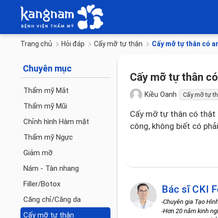
Trang chủ
Hỏi đáp
Cấy mỡ tự thân
Cấy mỡ tự thân có an
Chuyên mục
Cấy mỡ tự thân có
Thẩm mỹ Mắt
Kiều Oanh
Cấy mỡ tự t
Thẩm mỹ Mũi
Cấy mỡ tự thân có thật
Chỉnh hình Hàm mặt
công, không biết có phải
Thẩm mỹ Ngực
Giảm mỡ
Nám - Tàn nhang
Filler/Botox
Bác sĩ CKI F
Căng chỉ/Căng da
-Chuyên gia Tạo Hìn
-Hơn 20 năm kinh n
Cấy mỡ tự thân