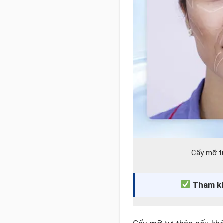
Cấy mỡ tự
Tham k