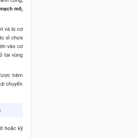
hành công,
 mạch mỡ,
t và bị cơ
ác sĩ chưa
lớn vào cơ
ỏ tại vùng
 được tiêm
 di chuyển
u
mỡ hoặc kỹ