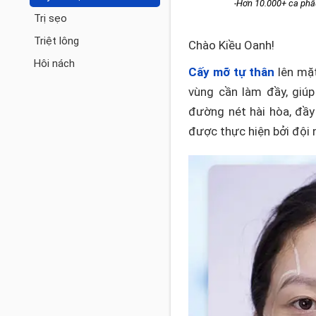
-Hơn 10.000+ ca phẫ
Trị sẹo
Triệt lông
Chào Kiều Oanh!
Hôi nách
Cấy mỡ tự thân
lên mặ
vùng cần làm đầy, giú
đường nét hài hòa, đầy 
được thực hiện bởi đội n