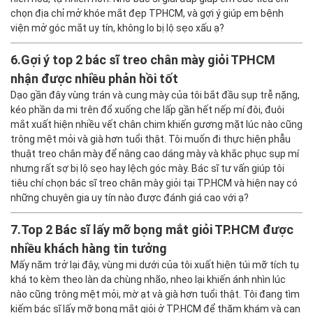
chọn địa chỉ mở khóe mắt đẹp TPHCM, và gợi ý giúp em bệnh
viện mở góc mắt uy tín, không lo bị lộ sẹo xấu ạ?
6.
Gợi ý top 2 bác sĩ treo chân mày giỏi TPHCM
nhận được nhiều phản hồi tốt
Dạo gần đây vùng trán và cung mày của tôi bắt đầu sụp trễ nặng,
kéo phần da mi trên đổ xuống che lấp gần hết nếp mí đôi, đuôi
mắt xuất hiện nhiều vết chân chim khiến gương mặt lúc nào cũng
trông mệt mỏi và già hơn tuổi thật. Tôi muốn đi thực hiện phẫu
thuật treo chân mày để nâng cao dáng mày và khắc phục sụp mí
nhưng rất sợ bị lộ sẹo hay lệch góc mày. Bác sĩ tư vấn giúp tôi
tiêu chí chọn bác sĩ treo chân mày giỏi tại TP.HCM và hiện nay có
những chuyên gia uy tín nào được đánh giá cao với ạ?
7.
Top 2 Bác sĩ lấy mỡ bọng mắt giỏi TP.HCM được
nhiều khách hàng tin tưởng
Mấy năm trở lại đây, vùng mi dưới của tôi xuất hiện túi mỡ tích tụ
khá to kèm theo làn da chùng nhão, nheo lại khiến ánh nhìn lúc
nào cũng trông mệt mỏi, mờ ạt và già hơn tuổi thật. Tôi đang tìm
kiếm bác sĩ lấy mỡ bọng mắt giỏi ở TP.HCM để thăm khám và can