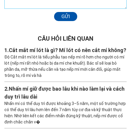
GỬI
CÂU HỎI LIÊN QUAN
1.
Cắt mắt mí lót là gì? Mí lót có nên cắt mí không?
Độ Cắt mắt mí lót là tiểu phẫu tạo nếp mí rõ hơn cho người có mí
lót (nếp mí rất nhỏ hoặc bị da mí che khuất). Bác sĩ sẽ loại bỏ
phần da, mỡ thừa nếu cần và tạo nếp mí mới cân đối, giúp mắt
trông to, rõ mí và hà
2.
Nhấn mí giữ được bao lâu khi nào làm lại và cách
duy trì lâu dài
Nhấn mí có thể duy trì được khoảng 3–5 năm, một số trường hợp
có thể duy trì lâu hơn lên đến 7 năm tùy cơ địa và kỹ thuật thực
hiện. Nhờ liên kết các điểm nhấn đúng kỹ thuật, nếp mí được cố
định chắc chắn v�