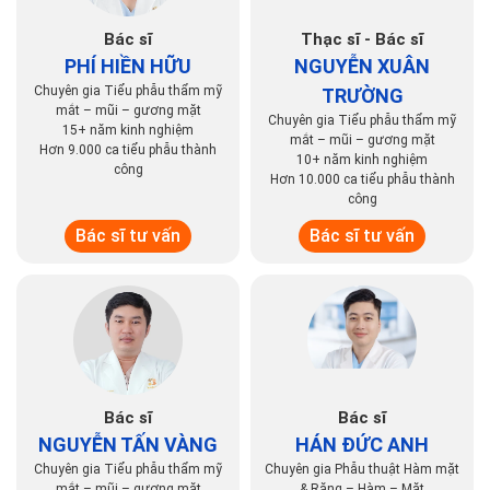
Bác sĩ
Thạc sĩ - Bác sĩ
PHÍ HIỀN HỮU
NGUYỄN XUÂN
Chuyên gia Tiểu phẫu thẩm mỹ
TRƯỜNG
mắt – mũi – gương mặt
Chuyên gia Tiểu phẫu thẩm mỹ
15+ năm kinh nghiệm
mắt – mũi – gương mặt
Hơn 9.000 ca tiểu phẫu thành
10+ năm kinh nghiệm
công
Hơn 10.000 ca tiểu phẫu thành
công
Bác sĩ tư vấn
Bác sĩ tư vấn
Bác sĩ
Bác sĩ
NGUYỄN TẤN VÀNG
HÁN ĐỨC ANH
Chuyên gia Tiểu phẫu thẩm mỹ
Chuyên gia Phẫu thuật Hàm mặt
mắt – mũi – gương mặt
& Răng – Hàm – Mặt