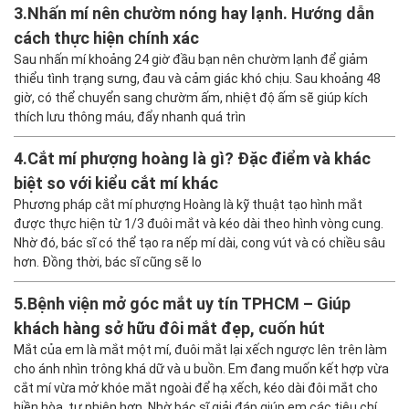
3.
Nhấn mí nên chườm nóng hay lạnh. Hướng dẫn
cách thực hiện chính xác
Sau nhấn mí khoảng 24 giờ đầu bạn nên chườm lạnh để giảm
thiểu tình trạng sưng, đau và cảm giác khó chịu. Sau khoảng 48
giờ, có thể chuyển sang chườm ấm, nhiệt độ ấm sẽ giúp kích
thích lưu thông máu, đẩy nhanh quá trìn
4.
Cắt mí phượng hoàng là gì? Đặc điểm và khác
biệt so với kiểu cắt mí khác
Phương pháp cắt mí phượng Hoàng là kỹ thuật tạo hình mắt
được thực hiện từ 1/3 đuôi mắt và kéo dài theo hình vòng cung.
Nhờ đó, bác sĩ có thể tạo ra nếp mí dài, cong vút và có chiều sâu
hơn. Đồng thời, bác sĩ cũng sẽ lo
5.
Bệnh viện mở góc mắt uy tín TPHCM – Giúp
khách hàng sở hữu đôi mắt đẹp, cuốn hút
Mắt của em là mắt một mí, đuôi mắt lại xếch ngược lên trên làm
cho ánh nhìn trông khá dữ và u buồn. Em đang muốn kết hợp vừa
cắt mí vừa mở khóe mắt ngoài để hạ xếch, kéo dài đôi mắt cho
hiền hòa, tự nhiên hơn. Nhờ bác sĩ giải đáp giúp em các tiêu chí