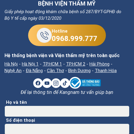
Giấy phép hoạt động khám chữa bệnh số 287/BYT-GPHĐ do
Bộ Y tế cấp ngày 03/12/2020
Hotline
0968.999.777
Hệ thống bệnh viện và Viện thẩm mỹ trên toàn quốc
Hà Nội
-
Hà Nội 1
-
TP.HCM 1
-
TP.HCM 2
-
Hải Phòng
-
Nghệ An
-
Đà Nẵng
-
Cần Thơ
-
Bình Dương
-
Thanh Hóa
Để lại thông tin để Kangnam tư vấn giúp bạn
Họ và tên
Số điện thoại