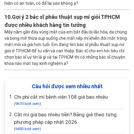
hiện có an toàn, có để lại sẹo không ạ?
10.
Gợi ý 2 bác sĩ phẫu thuật sụp mí giỏi TPHCM
được nhiều khách hàng tin tưởng
Mấy năm gần đây vùng mắt của em bắt đầu bị lão hóa, da chùng
và bọng mỡ thừa sụp xuống che mất nếp mí khiến đôi mắt trông
mệt mỏi và già hơn tuổi. Em đang tìm bác sĩ phẫu thuật sụp mí
giỏi ở TP.HCM để tư vấn và can thiệp. Bác sĩ cho em hỏi tiêu chí
chọn bác sĩ uy tín là gì và tại TP.HCM thì có những bác sĩ chuyên
khoa nào mát tay, kinh nghiệm ạ?
Câu hỏi được xem nhiều nhất
1.
Chi phí cắt mí bệnh viện 108 giá bao nhiêu
(9670 lượt xem)
2.
Cắt mí giá bao nhiêu tiền? Bảng giá theo từng
phương pháp cập nhật 2026
(9490 lượt xem)