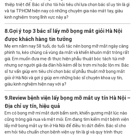
thiệp triệt để. Bác sĩ cho tôi hỏi tiêu chí lựa chọn bác sĩ uy tín là gì
và tại TP.HCM hiện nay có những chuyên gia nào mát tay, giàu
kinh nghiệm trong lĩnh vực này ạ?
8.
Gợi ý top 3 bác sĩ lấy mỡ bọng mắt giỏi Hà Nội
được khách hàng tin tưởng
Mẹ em năm nay 58 tuổi, do tuổi tác nên bọng mỡ mắt ngày càng
phình to, kéo chùng cả vùng da mắt và khiến khuôn mặt trông rất
già. Em muốn đưa mẹ đi thực hiện phẫu thuật bóc tách túi mỡ
nhưng sợ người già da đàn hồi kém dễ bị trợn mi hoặc lộn mi. Bác
sĩ tư vấn giúp em tiêu chí chọn bác sĩ phẫu thuật mỡ bọng mắt
giỏi ở Hà Nội và gợi ý giúp em những bác sĩ chuyên khoa uy tín,
giàu kinh nghiệm hiện nay với ạ?
9.
Review bệnh viện lấy bọng mỡ mắt uy tín Hà Nội –
Địa chỉ uy tín, hiệu quả
Em có bọng mỡ mí mắt dưới bẩm sinh, khiến gương mặt lúc nào
cũng trông già nua và mệt mỏi. Em đang tìm kiếm một bệnh viện
lấy mỡ bọng mắt uy tín ở Hà Nội để điều trị dứt điểm. Bác sĩ cho
em hỏi tiêu chuẩn chọn bệnh viện uy tín là gì và quy trình thực