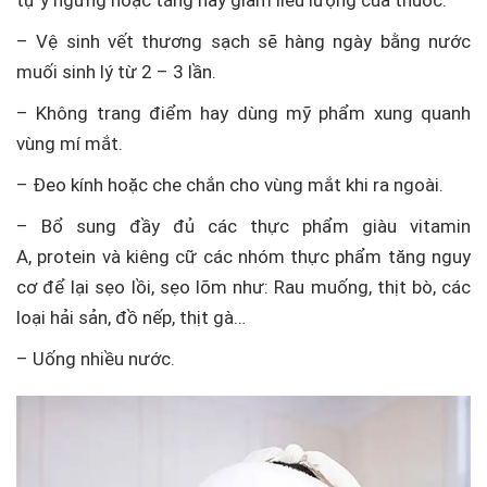
tự ý ngừng hoặc tăng hay giảm liều lượng của thuốc.
– Vệ sinh vết thương sạch sẽ hàng ngày bằng nước
muối sinh lý từ 2 – 3 lần.
– Không trang điểm hay dùng mỹ phẩm xung quanh
vùng mí mắt.
– Đeo kính hoặc che chắn cho vùng mắt khi ra ngoài.
– Bổ sung đầy đủ các thực phẩm giàu vitamin
A, protein và kiêng cữ các nhóm thực phẩm tăng nguy
cơ để lại sẹo lồi, sẹo lõm như: Rau muống, thịt bò, các
loại hải sản, đồ nếp, thịt gà…
– Uống nhiều nước.