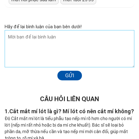
Hãy để lại bình luận của bạn bên dưới!
GỬI
CÂU HỎI LIÊN QUAN
1.
Cắt mắt mí lót là gì? Mí lót có nên cắt mí không?
Độ Cắt mắt mí lót là tiểu phẫu tạo nếp mí rõ hơn cho người có mí
lót (nếp mí rất nhỏ hoặc bị da mí che khuất). Bác sĩ sẽ loại bỏ
phần da, mỡ thừa nếu cần và tạo nếp mí mới cân đối, giúp mắt
trông to, rõ mí và hà