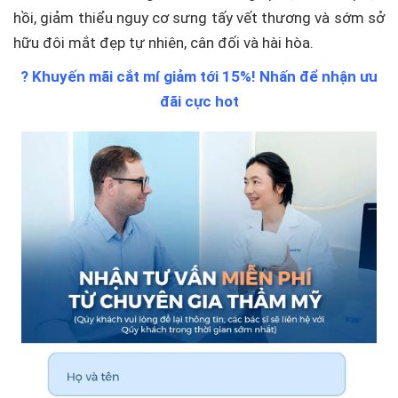
hồi, giảm thiểu nguy cơ sưng tấy vết thương và sớm sở
hữu đôi mắt đẹp tự nhiên, cân đối và hài hòa.
?️ Khuyến mãi cắt mí giảm tới 15%! Nhấn để nhận ưu
đãi cực hot