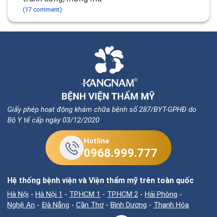
(17 comment)
Giấy phép hoạt động khám chữa bệnh số 287/BYT-GPHĐ do
Bộ Y tế cấp ngày 03/12/2020
Hotline
0968.999.777
Hệ thống bệnh viện và Viện thẩm mỹ trên toàn quốc
Hà Nội
-
Hà Nội 1
-
TP.HCM 1
-
TP.HCM 2
-
Hải Phòng
-
Nghệ An
-
Đà Nẵng
-
Cần Thơ
-
Bình Dương
-
Thanh Hóa