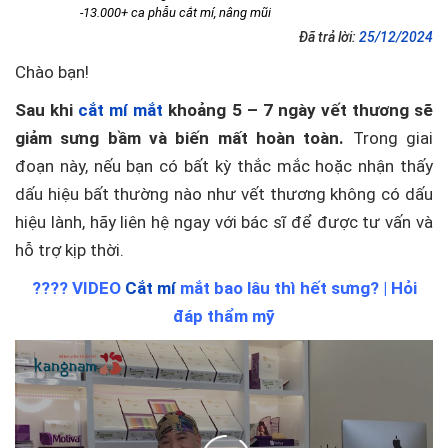
-13.000+ ca phẫu cắt mí, nâng mũi
Đã trả lời:
25/12/2024
Chào bạn!
Sau khi
cắt mí mắt
khoảng 5 – 7 ngày vết thương sẽ
giảm sưng bầm và biến mất hoàn toàn.
Trong giai
đoạn này, nếu bạn có bất kỳ thắc mắc hoặc nhận thấy
dấu hiệu bất thường nào như vết thương không có dấu
hiệu lành, hãy liên hệ ngay với bác sĩ để được tư vấn và
hỗ trợ kịp thời.
???? VIDEO
Cắt mí
mắt bao lâu thì hết sưng? | Hỏi
đáp thẩm mỹ