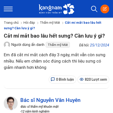
Trang chủ
Hỏi đáp
Thẩm mỹ Mắt
Cắt mí mắt bao lâu hết
sưng? Cần lưu ý gì?
Cắt mí mắt bao lâu hết sưng? Cần lưu ý gì?
Người dùng ẩn danh
Thẩm mỹ Mắt
Đã hỏi:
25/12/2024
Em đã cắt mí mắt cách đây 3 ngày, mắt vẫn còn sưng
nhiều. Nếu em chăm sóc đúng cách thì liệu sưng có
giảm nhanh hơn không
0 Bình luận
820 Lượt xem
Bác sĩ Nguyễn Văn Huyên
-Bác sĩ thẩm mỹ khuôn mặt
-12 năm kinh nghiệm