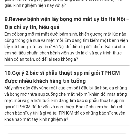
giàu kinh nghiệm hiện nay với ạ?
9.
Review bệnh viện lấy bọng mỡ mắt uy tín Hà Nội –
Địa chỉ uy tín, hiệu quả
Em có bọng mỡ mí mắt dưới bẩm sinh, khiến gương mặt lúc nào
cũng trông già nua và mệt mỏi. Em đang tìm kiếm một bệnh viện
lấy mỡ bọng mắt uy tín ở Hà Nội để điều trị dứt điểm. Bác sĩ cho
em hỏi tiêu chuẩn chọn bệnh viện uy tín là gì và quy trình thực
hiện có an toàn, có để lại sẹo không ạ?
10.
Gợi ý 2 bác sĩ phẫu thuật sụp mí giỏi TPHCM
được nhiều khách hàng tin tưởng
Mấy năm gần đây vùng mắt của em bắt đầu bị lão hóa, da chùng
và bọng mỡ thừa sụp xuống che mất nếp mí khiến đôi mắt trông
mệt mỏi và già hơn tuổi. Em đang tìm bác sĩ phẫu thuật sụp mí
giỏi ở TP.HCM để tư vấn và can thiệp. Bác sĩ cho em hỏi tiêu chí
chọn bác sĩ uy tín là gì và tại TP.HCM thì có những bác sĩ chuyên
khoa nào mát tay, kinh nghiệm ạ?