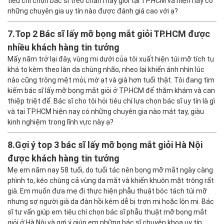
tiêu chí chọn bác sĩ treo chân mày giỏi tại TP.HCM và hiện nay có
những chuyên gia uy tín nào được đánh giá cao với ạ?
7.
Top 2 Bác sĩ lấy mỡ bọng mắt giỏi TP.HCM được
nhiều khách hàng tin tưởng
Mấy năm trở lại đây, vùng mi dưới của tôi xuất hiện túi mỡ tích tụ
khá to kèm theo làn da chùng nhão, nheo lại khiến ánh nhìn lúc
nào cũng trông mệt mỏi, mờ ạt và già hơn tuổi thật. Tôi đang tìm
kiếm bác sĩ lấy mỡ bọng mắt giỏi ở TP.HCM để thăm khám và can
thiệp triệt để. Bác sĩ cho tôi hỏi tiêu chí lựa chọn bác sĩ uy tín là gì
và tại TP.HCM hiện nay có những chuyên gia nào mát tay, giàu
kinh nghiệm trong lĩnh vực này ạ?
8.
Gợi ý top 3 bác sĩ lấy mỡ bọng mắt giỏi Hà Nội
được khách hàng tin tưởng
Mẹ em năm nay 58 tuổi, do tuổi tác nên bọng mỡ mắt ngày càng
phình to, kéo chùng cả vùng da mắt và khiến khuôn mặt trông rất
già. Em muốn đưa mẹ đi thực hiện phẫu thuật bóc tách túi mỡ
nhưng sợ người già da đàn hồi kém dễ bị trợn mi hoặc lộn mi. Bác
sĩ tư vấn giúp em tiêu chí chọn bác sĩ phẫu thuật mỡ bọng mắt
giỏi ở Hà Nội và gợi ý giúp em những bác sĩ chuyên khoa uy tín,