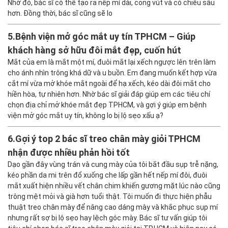
Nhờ đó, bác sĩ có thể tạo ra nếp mí dài, cong vút và có chiều sâu
hơn. Đồng thời, bác sĩ cũng sẽ lo
5.
Bệnh viện mở góc mắt uy tín TPHCM – Giúp
khách hàng sở hữu đôi mắt đẹp, cuốn hút
Mắt của em là mắt một mí, đuôi mắt lại xếch ngược lên trên làm
cho ánh nhìn trông khá dữ và u buồn. Em đang muốn kết hợp vừa
cắt mí vừa mở khóe mắt ngoài để hạ xếch, kéo dài đôi mắt cho
hiền hòa, tự nhiên hơn. Nhờ bác sĩ giải đáp giúp em các tiêu chí
chọn địa chỉ mở khóe mắt đẹp TPHCM, và gợi ý giúp em bệnh
viện mở góc mắt uy tín, không lo bị lộ sẹo xấu ạ?
6.
Gợi ý top 2 bác sĩ treo chân mày giỏi TPHCM
nhận được nhiều phản hồi tốt
Dạo gần đây vùng trán và cung mày của tôi bắt đầu sụp trễ nặng,
kéo phần da mi trên đổ xuống che lấp gần hết nếp mí đôi, đuôi
mắt xuất hiện nhiều vết chân chim khiến gương mặt lúc nào cũng
trông mệt mỏi và già hơn tuổi thật. Tôi muốn đi thực hiện phẫu
thuật treo chân mày để nâng cao dáng mày và khắc phục sụp mí
nhưng rất sợ bị lộ sẹo hay lệch góc mày. Bác sĩ tư vấn giúp tôi