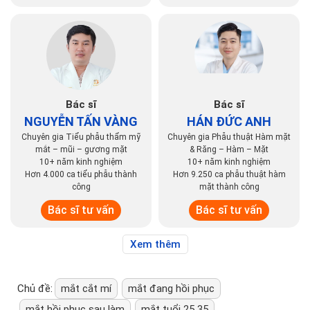
Bác sĩ
Bác sĩ
NGUYỄN TẤN VÀNG
HÁN ĐỨC ANH
Chuyên gia Tiểu phẫu thẩm mỹ
Chuyên gia Phẫu thuật Hàm mặt
mắt – mũi – gương mặt
& Răng – Hàm – Mặt
10+ năm kinh nghiệm
10+ năm kinh nghiệm
Hơn 4.000 ca tiểu phẫu thành
Hơn 9.250 ca phẫu thuật hàm
công
mặt thành công
Bác sĩ tư vấn
Bác sĩ tư vấn
Xem thêm
Chủ đề:
mắt cắt mí
mắt đang hồi phục
mắt hồi phục sau làm
mắt tuổi 25 35